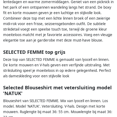
lentedagen en warme zomermiddagen. Geniet van een picknick in
het park of een ontspannen wandeling langs het strand. De boxy
fit en korte mouwen geven je een luchtige en stijlvolle look.
Combineer deze top met een lichte linnen broek of een zwierige
midi-rok voor een frisse, seizoensgebonden outfit. De subtiele
strikdetail voegt een speelse touch toe, terwijl de groene kleur
moeiteloos matcht met je favoriete accessoires. Voeg een vleugje
elegantie toe aan je garderobe met deze must-have blouse.
SELECTED FEMME top grijs
Deze top van SELECTED FEMME is gemaakt van lyocell en linnen.
De korte mouwen en V-hals geven een verfijnde uitstraling. Met
striksluiting speel je moeiteloos in op iedere gelegenheid. Perfect
als dameskleding voor een stijlvolle look
Selected Blouseshirt met vetersluiting model
'NATUK'
Blouseshirt van SELECTED FEMME. Mix van lyocell en linnen. Los
model. Model 'NATUK'. Vetersluiting. V-hals. Design met korte
mouwen. Ruglengte bij maat 36: 55 cm. Mouwlengte bij maat 36: