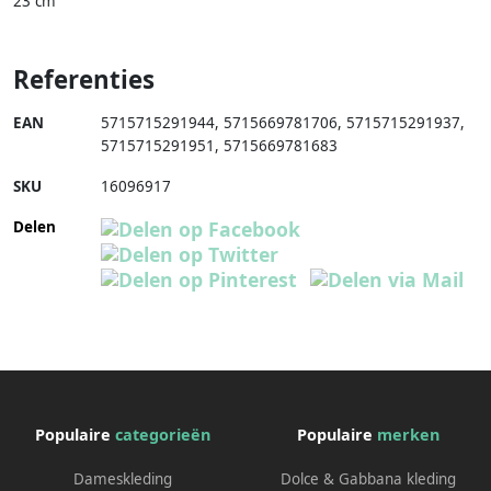
23 cm
Referenties
EAN
5715715291944
,
5715669781706
,
5715715291937
,
5715715291951
,
5715669781683
SKU
16096917
Delen
Populaire
categorieën
Populaire
merken
Dameskleding
Dolce & Gabbana kleding