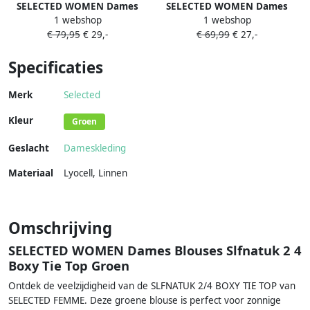
SELECTED WOMEN Dames
SELECTED WOMEN Dames
1 webshop
1 webshop
Blouses Slfester Oversize 3 4
Blouses Slfjanna Oversize 2 4
€ 79,95
€ 29,-
€ 69,99
€ 27,-
Shirt Lichtblauw
Polo Shirt Blauw
Specificaties
Merk
Selected
Kleur
Groen
Geslacht
Dameskleding
Materiaal
Lyocell
,
Linnen
Omschrijving
SELECTED WOMEN Dames Blouses Slfnatuk 2 4
Boxy Tie Top Groen
Ontdek de veelzijdigheid van de SLFNATUK 2/4 BOXY TIE TOP van
SELECTED FEMME. Deze groene blouse is perfect voor zonnige