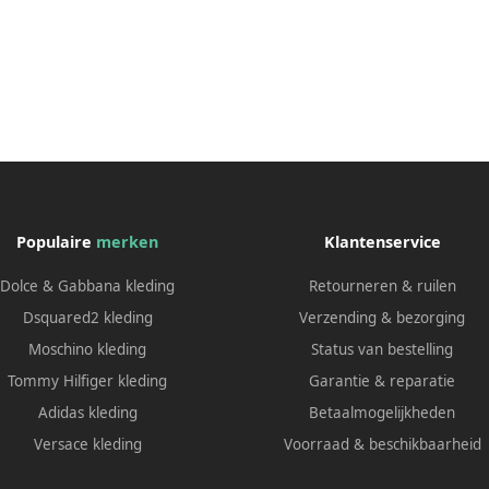
Populaire
merken
Klantenservice
Dolce & Gabbana kleding
Retourneren & ruilen
Dsquared2 kleding
Verzending & bezorging
Moschino kleding
Status van bestelling
Tommy Hilfiger kleding
Garantie & reparatie
Adidas kleding
Betaalmogelijkheden
Versace kleding
Voorraad & beschikbaarheid