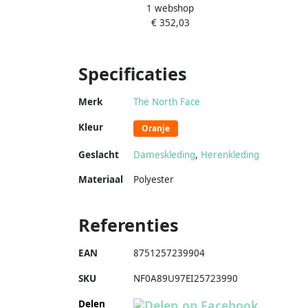
1 webshop
Pufferjas Zwart Black Heren
ja
€ 352,03
Specificaties
Merk
The North Face
Kleur
Oranje
Geslacht
Dameskleding
,
Herenkleding
Materiaal
Polyester
Referenties
EAN
8751257239904
SKU
NF0A89U97EI25723990
Delen