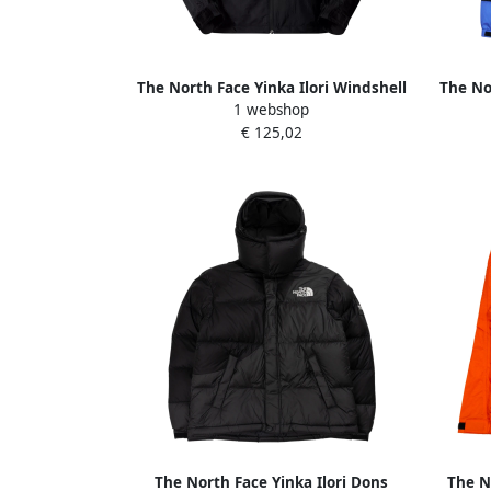
The North Face Yinka Ilori Windshell
The No
1 webshop
jack in zwart Black Heren
€ 125,02
The North Face Yinka Ilori Dons
The N