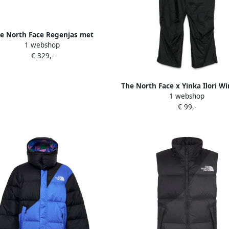
e North Face Regenjas met
1 webshop
ntrastpanelen Black Heren
€ 329,-
The North Face x Yinka Ilori Wi
1 webshop
broek Zwart
€ 99,-