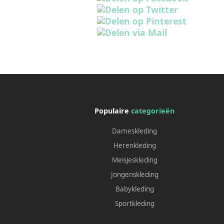
Populaire
categorieën
Dameskleding
Herenkleding
Meisjeskleding
Jongenskleding
Babykleding
Sportkleding