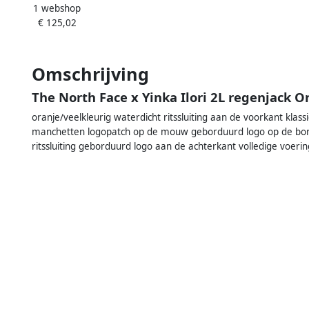
1 webshop
ck in Oranje Orange Heren
€ 125,02
Omschrijving
The North Face x Yinka Ilori 2L regenjack O
oranje/veelkleurig waterdicht ritssluiting aan de voorkant kl
manchetten logopatch op de mouw geborduurd logo op de bor
ritssluiting geborduurd logo aan de achterkant volledige voer