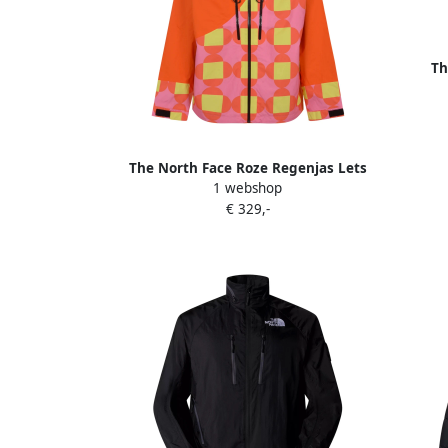
Th
co
The North Face Roze Regenjas Lets
1 webshop
Blossom Multicolor Heren
€ 329,-