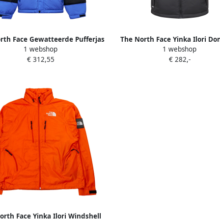
rth Face Gewatteerde Pufferjas
The North Face Yinka Ilori Do
1 webshop
1 webshop
met Capuchon Blue Heren
Zwart Grijs Black Heren
€ 312,55
€ 282,-
orth Face Yinka Ilori Windshell