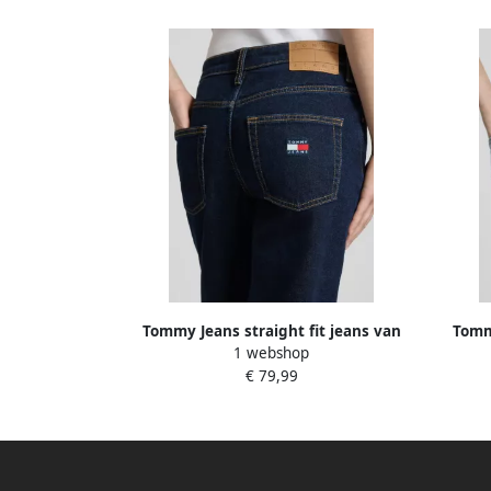
Tommy Jeans straight fit jeans van
Tommy
1 webshop
katoenmix model 'SOPHIE'
€ 79,99