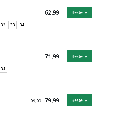
62,99
Bestel »
32
33
34
71,99
Bestel »
34
79,99
Bestel »
99,99