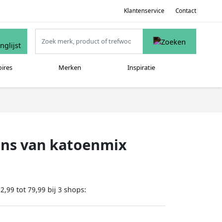
Klantenservice
Contact
oires
Merken
Inspiratie
eans van katoenmix
tot
bij
shops:
62,99
79,99
3