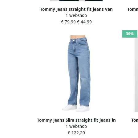
Tommy Jeans straight fit jeans van
Tommy
1 webshop
katoenmix model 'LAYLA'
€ 79,99
€ 44,99
30%
Tommy Jeans Slim straight fit jeans in
Tom
1 webshop
5-pocketmodel model 'LAYLA'
€ 122,20