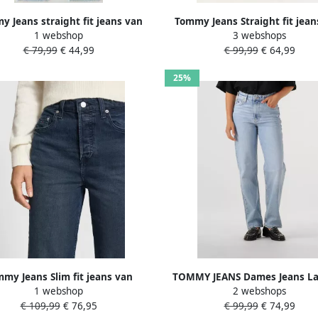
 Jeans straight fit jeans van
Tommy Jeans Straight fit jeans
1 webshop
3 webshops
katoenmix model 'LAYLA'
pocketmodel model 'LAYL
€ 79,99
€ 44,99
€ 99,99
€ 64,99
25%
my Jeans Slim fit jeans van
TOMMY JEANS Dames Jeans La
1 webshop
2 webshops
katoenmix model 'LAYLA'
Slim Str Bi0112 Co Lichtbl
€ 109,99
€ 76,95
€ 99,99
€ 74,99