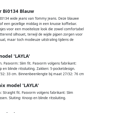
r Bi0134 Blauw
R BI0134 wide jeans van Tommy Jeans. Deze blauwe
of een gezellige middag in een knusse koffiebar.
jes voor een moeiteloze look die zowel comfortabel
tterend silhouet, terwijl de wijde pijpen zorgen voor
al, maar toch modieuze uitstraling tijdens de
model 'LAYLA'
n. Pasvorm: Slim fit. Pasvorm volgens fabrikant:
p en blinde ritssluiting. Zakken: 5-pocketdesign.
7/32: 33 cm. Binnenbeenlengte bij maat 27/32: 76 cm
mix model 'LAYLA'
Straight fit. Pasvorm volgens fabrikant: Slim
ssen. Sluiting: Knoop en blinde ritssluiting.