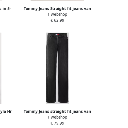
 in 5-
Tommy Jeans Straight fit jeans van
1 webshop
A'
katoenmix model 'LAYLA'
€ 62,99
yla Hr
Tommy Jeans straight fit jeans van
1 webshop
auw
katoenmix
€ 79,99