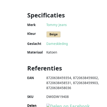
Specificaties
Merk
Tommy Jeans
Kleur
Beige
Geslacht
Dameskleding
Materiaal
Katoen
Referenties
EAN
8720638459354
,
8720638459002
,
8720638458531
,
8720638459903
,
8720638458036
SKU
DW0DW19408
Delen