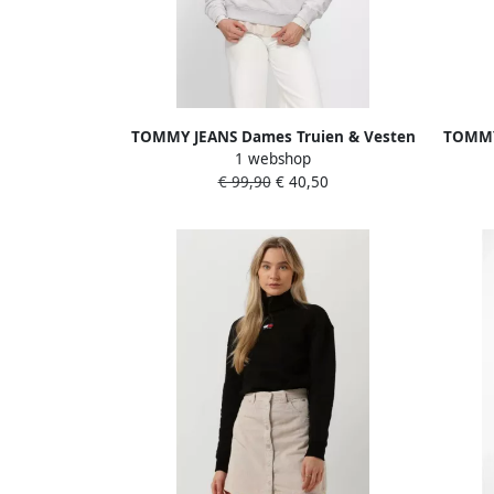
TOMMY JEANS Dames Truien & Vesten
TOMMY
1 webshop
Tjw Bxy Color Bubble Crew Ext
Tj
€ 99,90
€ 40,50
Lichtgrijs