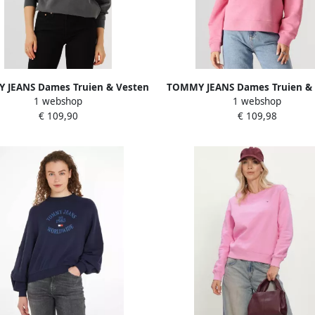
 JEANS Dames Truien & Vesten
TOMMY JEANS Dames Truien & 
1 webshop
1 webshop
w Bxy Leopard Varsity Crew
Tjw Bxy Badge Crew Roz
€ 109,90
€ 109,98
Donkergrijs