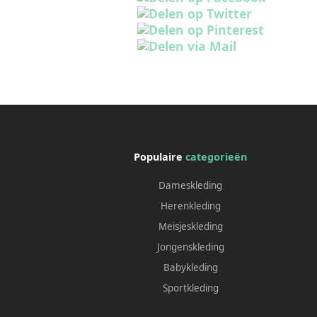
Populaire
categorieën
Dameskleding
Herenkleding
Meisjeskleding
Jongenskleding
Babykleding
Sportkleding