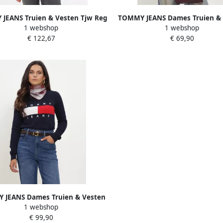
JEANS Truien & Vesten Tjw Reg
TOMMY JEANS Dames Truien & 
1 webshop
1 webshop
f Linear Hoodie Donkerblauw
Tjw Reg S Flag Crew Roz
€ 122,67
€ 69,90
 JEANS Dames Truien & Vesten
1 webshop
 Flag Crew Neck Sweater Ext
€ 99,90
Donkerblauw