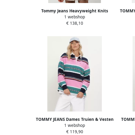
Tommy Jeans Heavyweight Knits
TOMMY 
1 webshop
Coltrui Dames Truien Black Dames
Seri
€ 138,10
TOMMY JEANS Dames Truien & Vesten
TOMMY
1 webshop
Tjw Rlx Multi Stripe Rugby Ext Multi
Tjw
€ 119,90