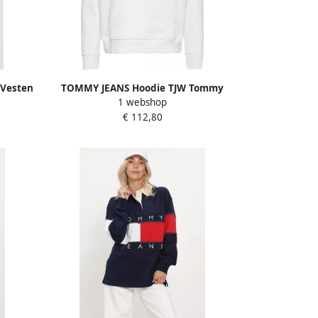
Vesten
TOMMY JEANS Hoodie TJW Tommy
1 webshop
e
Center Badge Hoodie met opgestikt
€ 112,80
logo in het midden