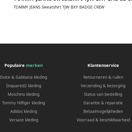
TOMMY JEANS Sweatshirt TJW BXY BADGE CREW
Populaire
merken
Klantenservice
Dolce & Gabbana kleding
Retourneren & ruilen
Dsquared2 kleding
Verzending & bezorging
Moschino kleding
Status van bestelling
Tommy Hilfiger kleding
Garantie & reparatie
Adidas kleding
Betaalmogelijkheden
Versace kleding
Voorraad & beschikbaarheid