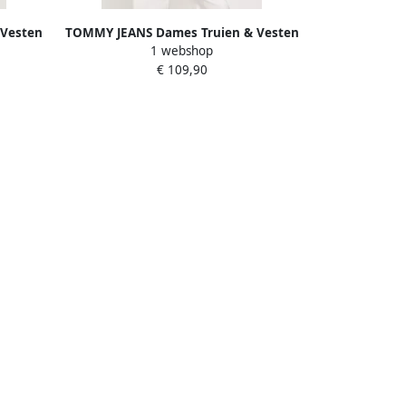
Vesten
TOMMY JEANS Dames Truien & Vesten
1 webshop
e
Tjw Ovs Flag Rugby Ext Donkerblauw
€ 109,90