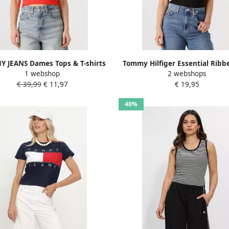
 JEANS Dames Tops & T-shirts
Tommy Hilfiger Essential Ribb
1 webshop
2 webshops
Tjw Crp Smock Top Oranje
Embroidery Slim Tanktop D
€ 39,99
€ 11,97
€ 19,95
40%