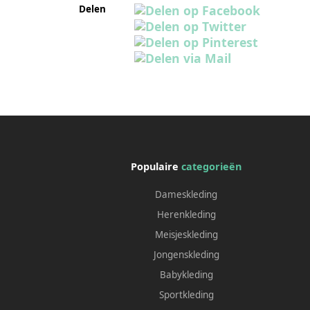
Delen
Populaire
categorieën
Dameskleding
Herenkleding
Meisjeskleding
Jongenskleding
Babykleding
Sportkleding