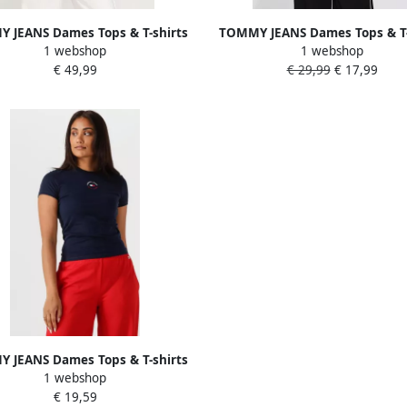
 JEANS Dames Tops & T-shirts
TOMMY JEANS Dames Tops & T-
1 webshop
1 webshop
g Flag Ss Tee Ext Donkerblauw
Tjw Essential Rib Tank Ext M
€ 49,99
€ 29,99
€ 17,99
 JEANS Dames Tops & T-shirts
1 webshop
w Slim Essential Logo 2 Tee
€ 19,59
Donkerblauw