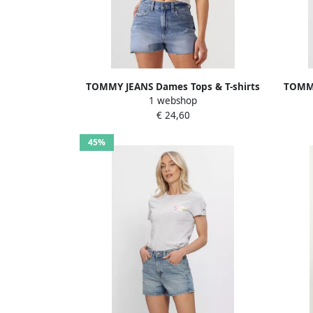
TOMMY JEANS Dames Tops & T-shirts
TOMMY
1 webshop
Tjw Crp Smock Top Wit
€ 24,60
45%