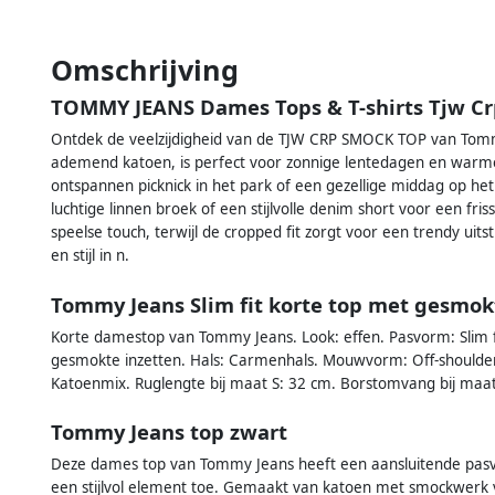
Omschrijving
TOMMY JEANS Dames Tops & T-shirts Tjw C
Ontdek de veelzijdigheid van de TJW CRP SMOCK TOP van Tomm
ademend katoen, is perfect voor zonnige lentedagen en warm
ontspannen picknick in het park of een gezellige middag op h
luchtige linnen broek of een stijlvolle denim short voor een fr
speelse touch, terwijl de cropped fit zorgt voor een trendy ui
en stijl in n.
Tommy Jeans Slim fit korte top met gesmok
Korte damestop van Tommy Jeans. Look: effen. Pasvorm: Slim fit.
gesmokte inzetten. Hals: Carmenhals. Mouwvorm: Off-shoulder
Katoenmix. Ruglengte bij maat S: 32 cm. Borstomvang bij maat
Tommy Jeans top zwart
Deze dames top van Tommy Jeans heeft een aansluitende pas
een stijlvol element toe. Gemaakt van katoen met smockwerk 