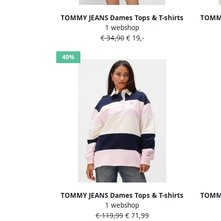
TOMMY JEANS Dames Tops & T-shirts
TOMMY
1 webshop
Tjw Reg Tj Bubble Ss Tee Ext Lichtgrijs
Tjw Re
€ 34,90
€ 19,-
40%
TOMMY JEANS Dames Tops & T-shirts
TOMMY
1 webshop
Tjw Badge Stripe Rugby Multi
Tj
€ 119,99
€ 71,99