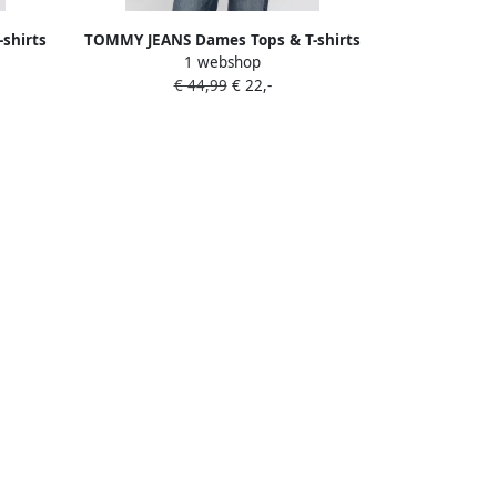
shirts
TOMMY JEANS Dames Tops & T-shirts
1 webshop
ulti
Tjw Slim Essential Rib Ls Rood
€ 44,99
€ 22,-