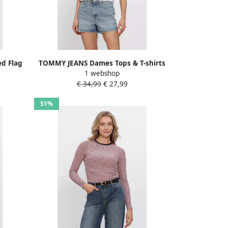
ed Flag
TOMMY JEANS Dames Tops & T-shirts
1 webshop
ames
Tjw Reg Tj Bubble Ss Tee Ext Wit
€ 34,99
€ 27,99
51%