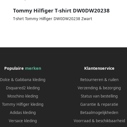
Tommy Hilfiger T-shirt DW0DW20238
T-shirt Tommy Hilfiger DW0DW20238 Zwart
Populaire
merken
Klantenservice
Dolce & Gabbana kleding
Retourneren & ruilen
Dsquared2 kleding
Verzending & bezorging
Moschino kleding
Status van bestelling
Tommy Hilfiger kleding
Garantie & reparatie
Adidas kleding
Betaalmogelijkheden
Versace kleding
Voorraad & beschikbaarheid