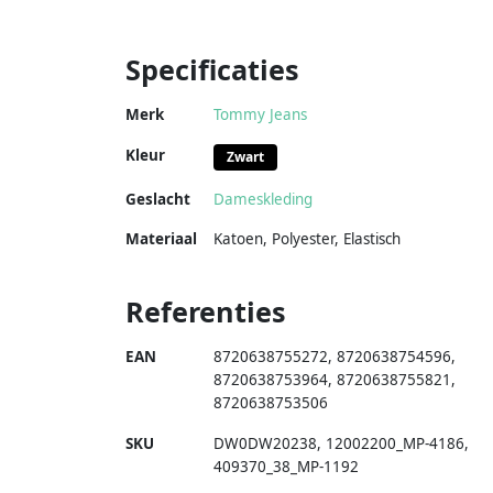
Specificaties
Merk
Tommy Jeans
Kleur
Zwart
Geslacht
Dameskleding
Materiaal
Katoen
,
Polyester
,
Elastisch
Referenties
EAN
8720638755272
,
8720638754596
,
8720638753964
,
8720638755821
,
8720638753506
SKU
DW0DW20238
,
12002200_MP-4186
,
409370_38_MP-1192