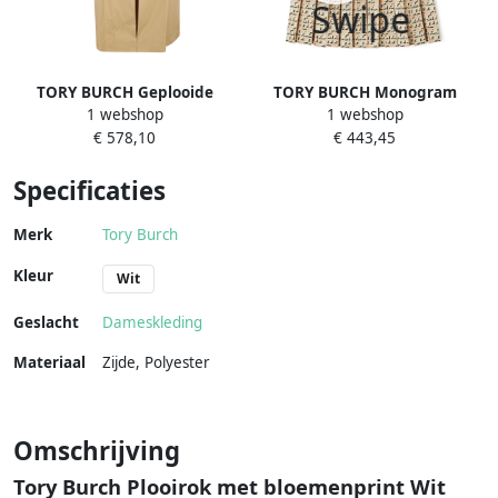
TORY BURCH Geplooide
TORY BURCH Monogram
1 webshop
1 webshop
Poplin Rok Brown Dames
Plooirok Multicolor Dames
€ 578,10
€ 443,45
Specificaties
Merk
Tory Burch
Kleur
Wit
Geslacht
Dameskleding
Materiaal
Zijde
,
Polyester
Omschrijving
Tory Burch Plooirok met bloemenprint Wit