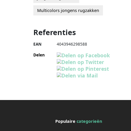
Multicolors jongens rugzakken
Referenties
EAN
4043946298588
Delen
Populaire
categorieën