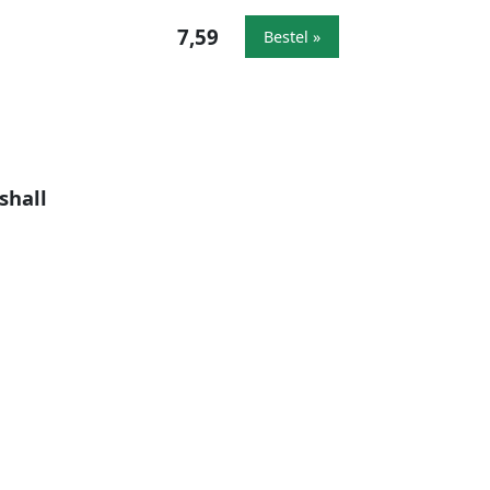
7,59
Bestel »
shall