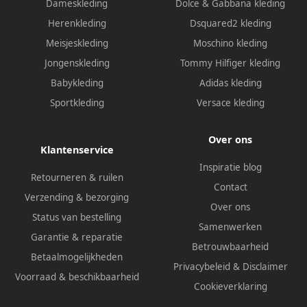
Dameskleding
Dolce & Gabbana kleding
Herenkleding
Dsquared2 kleding
Meisjeskleding
Moschino kleding
Jongenskleding
Tommy Hilfiger kleding
Babykleding
Adidas kleding
Sportkleding
Versace kleding
Over ons
Klantenservice
Inspiratie blog
Retourneren & ruilen
Contact
Verzending & bezorging
Over ons
Status van bestelling
Samenwerken
Garantie & reparatie
Betrouwbaarheid
Betaalmogelijkheden
Privacybeleid
&
Disclaimer
Voorraad & beschikbaarheid
Cookieverklaring