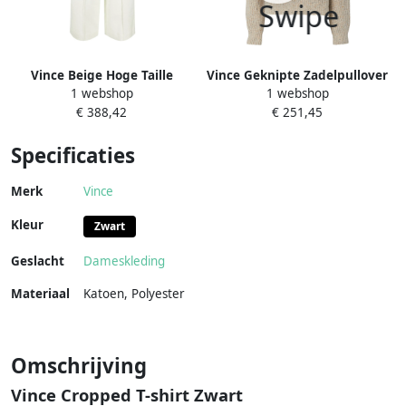
Vince Beige Hoge Taille
Vince Geknipte Zadelpullover
1 webshop
1 webshop
Linnen Broek Beige Dames
Beige Dames
€ 388,42
€ 251,45
Specificaties
Merk
Vince
Kleur
Zwart
Geslacht
Dameskleding
Materiaal
Katoen
,
Polyester
Omschrijving
Vince Cropped T-shirt Zwart