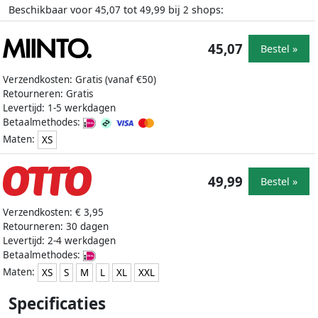
Beschikbaar voor
tot
bij
shops:
45,07
49,99
2
45,07
Bestel »
Verzendkosten: Gratis (vanaf €50)
Retourneren: Gratis
Levertijd: 1-5 werkdagen
Betaalmethodes:
Maten:
XS
49,99
Bestel »
Verzendkosten: € 3,95
Retourneren: 30 dagen
Levertijd: 2-4 werkdagen
Betaalmethodes:
Maten:
XS
S
M
L
XL
XXL
Specificaties