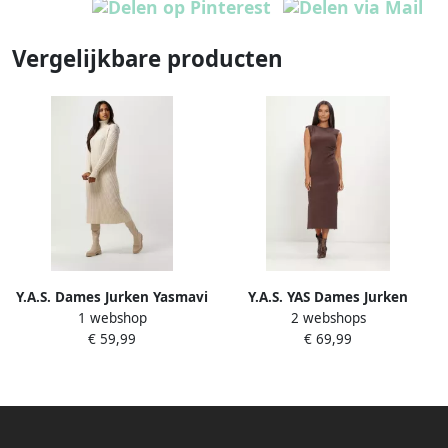
Vergelijkbare producten
Y.A.S. Dames Jurken Yasmavi
Y.A.S. YAS Dames Jurken
1 webshop
2 webshops
Knit Midi Rollneck Dress
Yaspina Sl Long Dress Bruin
€ 59,99
€ 69,99
Beige