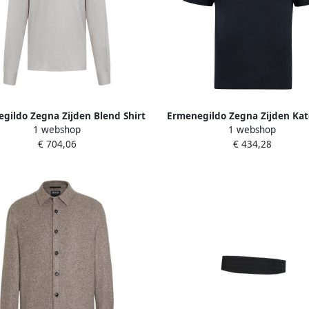
gildo Zegna Zijden Blend Shirt
Ermenegildo Zegna Zijden Ka
1 webshop
1 webshop
utrale Tinten Beige Heren
Crew-neck T-shirt met Zijsplitt
€ 704,06
€ 434,28
Heren