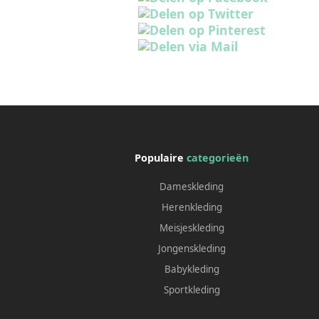
Populaire
categorieën
Dameskleding
Herenkleding
Meisjeskleding
Jongenskleding
Babykleding
Sportkleding