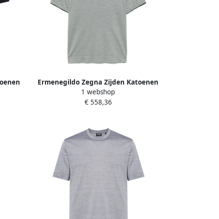
toenen
Ermenegildo Zegna Zijden Katoenen
1 webshop
en Blue
Poloshirt Green Heren
€ 558,36