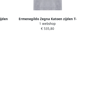
ijden
Ermenegildo Zegna Katoen zijden T-
1 webshop
che
shirt Gray Heren
€ 535,80
n