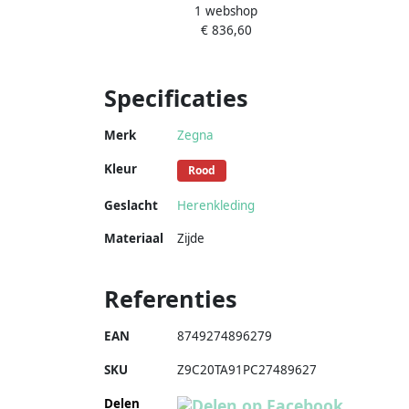
1 webshop
Brown Heren
€ 836,60
Specificaties
Merk
Zegna
Kleur
Rood
Geslacht
Herenkleding
Materiaal
Zijde
Referenties
EAN
8749274896279
SKU
Z9C20TA91PC27489627
Delen