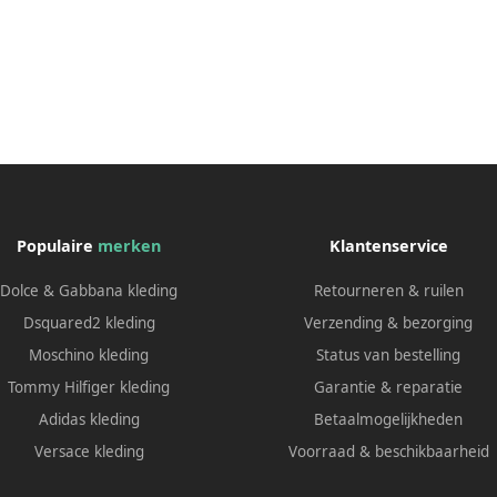
Populaire
merken
Klantenservice
Dolce & Gabbana kleding
Retourneren & ruilen
Dsquared2 kleding
Verzending & bezorging
Moschino kleding
Status van bestelling
Tommy Hilfiger kleding
Garantie & reparatie
Adidas kleding
Betaalmogelijkheden
Versace kleding
Voorraad & beschikbaarheid