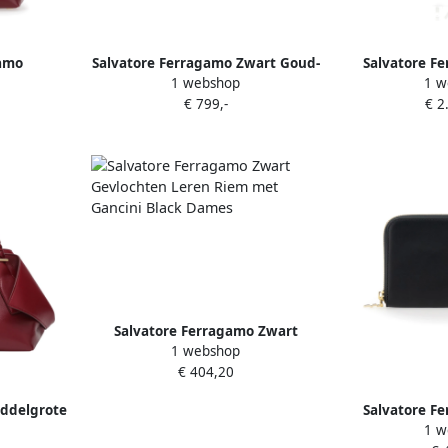
gamo
Salvatore Ferragamo Zwart Goud-
Salvatore F
1 webshop
1 w
houdertas
tone Leren Ketting Riem Black
leren sch
€ 799,-
€ 2
atten Red
Dames
gevlochten h
D
Salvatore Ferragamo Zwart
1 webshop
Gevlochten Leren Riem met
€ 404,20
Gancini Black Dames
iddelgrote
Salvatore F
1 w
mes
Leren Contine