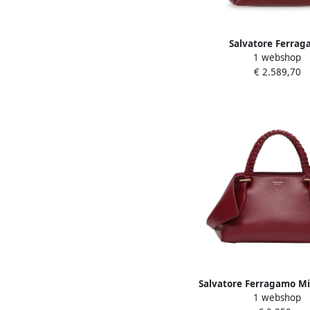
Salvatore Ferra
1 webshop
Bordeauxrode Leren Sc
€ 2.589,70
met Gevlochten Handv
Dames
Salvatore Ferragamo M
1 webshop
Handtas Red Da