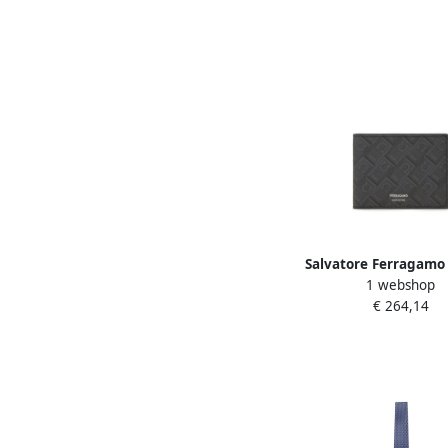
Salvatore Ferragamo
1 webshop
Portemonnee met Kaar
€ 264,14
Black Heren