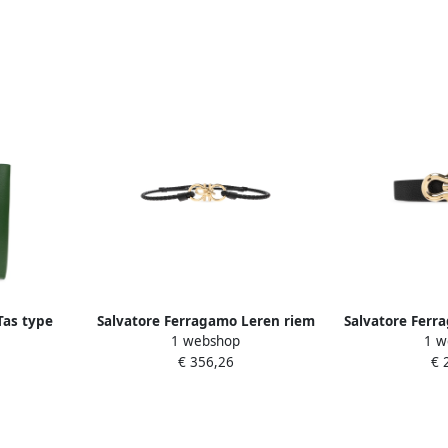
Tas type
Salvatore Ferragamo Leren riem
Salvatore Fer
1 webshop
1 w
eren
Black Dames
riem B
€ 356,26
€ 