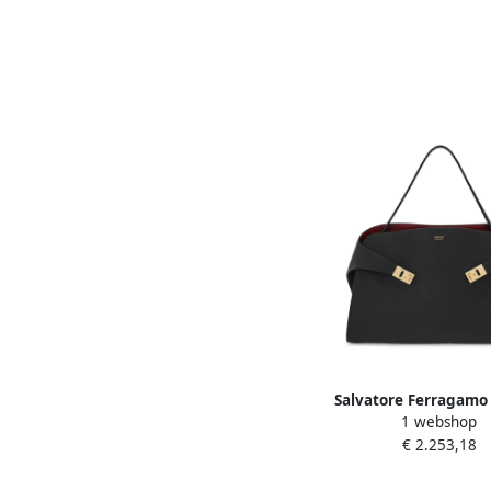
Salvatore Ferragamo
1 webshop
leren schoudertas Ganc
€ 2.253,18
Dames