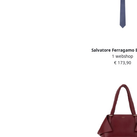
Salvatore Ferragamo 
1 webshop
Zijden Stropdassen Coll
€ 173,90
Heren