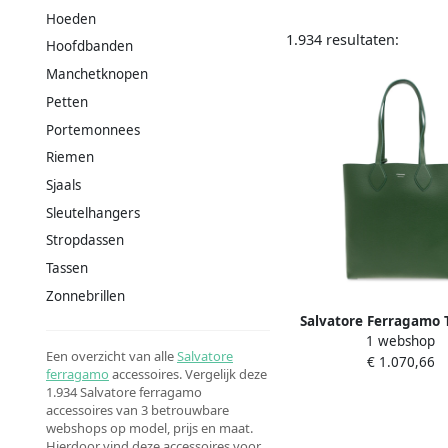
Hoeden
1.934 resultaten:
Hoofdbanden
Manchetknopen
Petten
Portemonnees
Riemen
Sjaals
Sleutelhangers
Stropdassen
Tassen
Zonnebrillen
Salvatore Ferragamo 
1 webshop
Shopper Green H
Een overzicht van alle
Salvatore
€ 1.070,66
ferragamo
accessoires. Vergelijk deze
1.934 Salvatore ferragamo
accessoires van 3 betrouwbare
webshops op model, prijs en maat.
Hierdoor vind deze accessoires voor