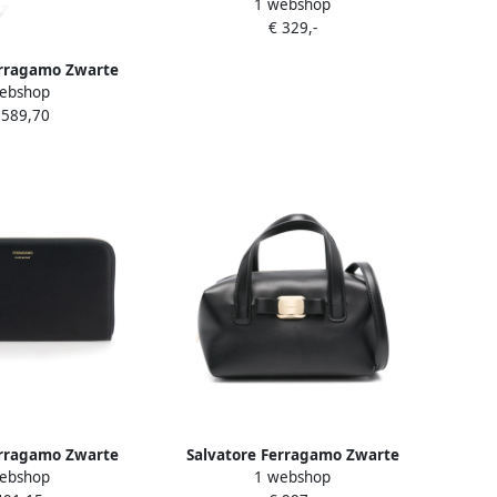
1 webshop
leren riem met verstelbare
€ 329,-
pasvorm Brown Heren
erragamo Zwarte
ebshop
oudertas met
.589,70
andvatten Black
ames
erragamo Zwarte
Salvatore Ferragamo Zwarte
ebshop
1 webshop
ntal Portemonnee
Toprits Handtas Black Dames