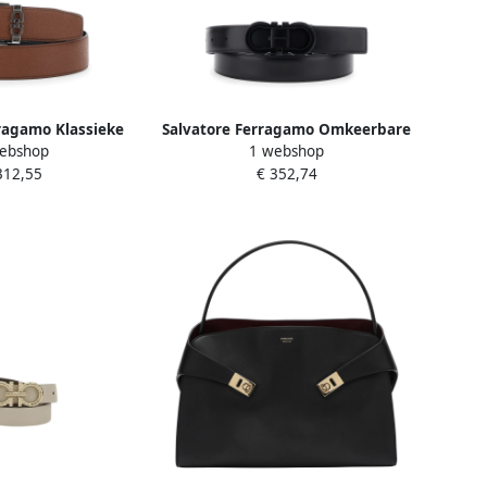
ragamo Klassieke
Salvatore Ferragamo Omkeerbare
ebshop
1 webshop
 met Gesp Brown
Gancini Zwart Blauwe Riem Black
312,55
€ 352,74
eren
Heren