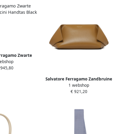
erragamo Zwarte
ebshop
ancini Handtas
.945,80
k Dames
Salvatore Ferragamo Zandbruine
1 webshop
Pouch met Polsband Beige
€ 921,20
Dames