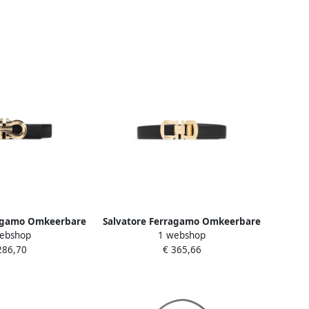
ragamo Omkeerbare
Salvatore Ferragamo Omkeerbare
ebshop
1 webshop
lack Dames
riem Black Heren
286,70
€ 365,66