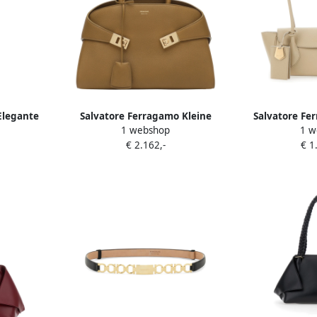
Elegante
Salvatore Ferragamo Kleine
Salvatore Fe
1 webshop
1 w
ectie Blue
handtas Brown Dames
Beige Schou
€ 2.162,-
€ 1
Beig