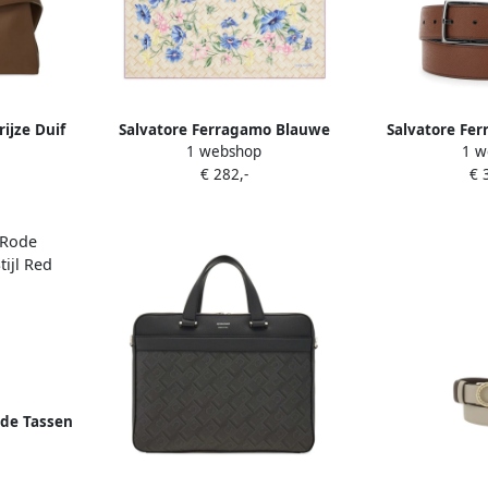
ijze Duif
Salvatore Ferragamo Blauwe
Salvatore Fer
1 webshop
1 w
ay Dames
Zijden Boeketprint Sjaal
Bruine Riem
€ 282,-
€ 
Multicolor Dames
H
ode Tassen
ed Dames