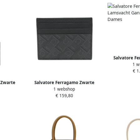
Salvatore F
1 w
Lamsvacht G
€ 1
Blac
 Zwarte
Salvatore Ferragamo Zwarte
1 webshop
tsleuven
portemonnee met kaartsleuven
€ 159,80
Black Heren