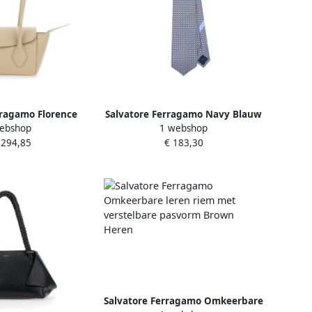
rragamo Florence
Salvatore Ferragamo Navy Blauw
ebshop
1 webshop
dertas met Logo
Zelfstrikken Puntige Tip Blue
.294,85
€ 183,30
e Dames
Heren
Salvatore Ferragamo Omkeerbare