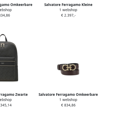
ragamo Omkeerbare
Salvatore Ferragamo Kleine
ebshop
1 webshop
ancio gesp Gray
Schoudertas Black Dames
834,86
€ 2.397,-
ames
erragamo Zwarte
Salvatore Ferragamo Omkeerbare
ebshop
1 webshop
oon Rugzak Black
leren riem met Gancini-gesp
.345,14
€ 834,86
eren
Brown Dames