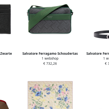
 Zwarte
Salvatore Ferragamo Schoudertas
Salvatore Fer
1 webshop
1 w
nee met
Green Heren
Gancini Leren
€ 732,26
€ 
ck Dames