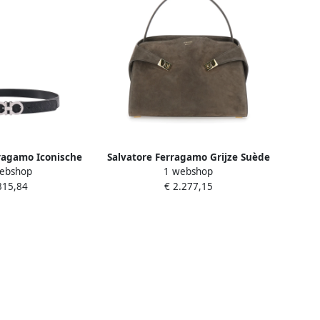
ragamo Iconische
Salvatore Ferragamo Grijze Suède
ebshop
1 webshop
 Riem Black Heren
Tassen Collectie Gray Dames
315,84
€ 2.277,15