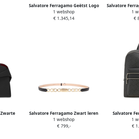
Salvatore Ferragamo Geëtst Logo
Salvatore Fer
1 webshop
1 w
Zwart Leren Handtas Black Heren
leren riem G
€ 1.345,14
€ 
D
 Zwarte
Salvatore Ferragamo Zwart leren
Salvatore F
1 webshop
1 w
ini Black
Gancini gesp riem Black Dames
Gancini Patr
€ 799,-
€ 1
H