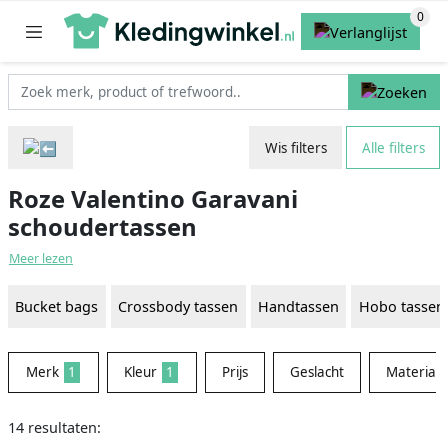
Wis filters
Alle filters
Roze Valentino Garavani
schoudertassen
Meer lezen
Bucket bags
Crossbody tassen
Handtassen
Hobo tassen
Merk
1
Kleur
1
Prijs
Geslacht
Materiaal
14 resultaten: