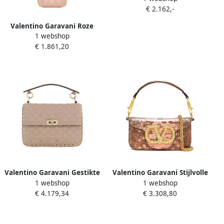
€ 2.162,-
Accessoires Pink Dames
Valentino Garavani Roze
1 webshop
Gewatteerde Leren
€ 1.861,20
Schoudertas Pink Dames
Valentino Garavani Gestikte
Valentino Garavani Stijlvolle
1 webshop
1 webshop
Schoudertas met Studs Pink
Schoudertas Pink Dames
€ 4.179,34
€ 3.308,80
Dames