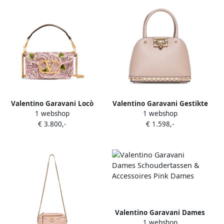
Valentino Garavani Locò
Valentino Garavani Gestikte
1 webshop
1 webshop
kleine schoudertas met
Leren Schoudertas Pink
€ 3.800,-
€ 1.598,-
borduurwerk Roze
Dames
Valentino Garavani Dames
1 webshop
Schoudertassen &