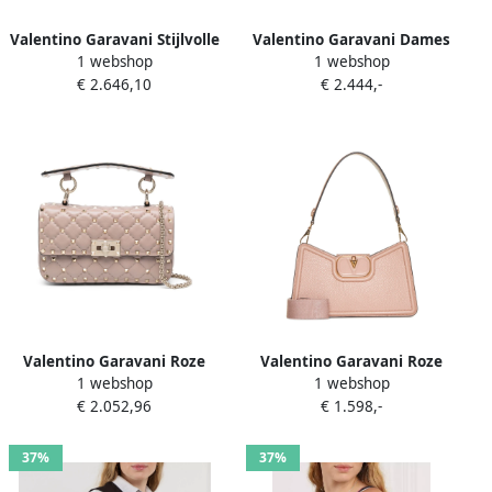
Valentino Garavani Stijlvolle
Valentino Garavani Dames
1 webshop
1 webshop
Schoudertas met Stijl
Tassen Schoudertas Roze
€ 2.646,10
€ 2.444,-
6W2B0R07Xcagf9 Pink
Noos Pink Dames
Dames
Valentino Garavani Roze
Valentino Garavani Roze
1 webshop
1 webshop
Schoudertas Damesmode
VLogo Schoudertas Pink
€ 2.052,96
€ 1.598,-
Pink Dames
Dames
37%
37%