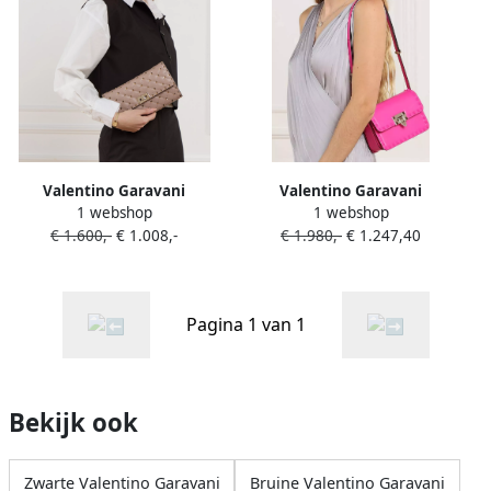
Valentino Garavani
Valentino Garavani
1 webshop
1 webshop
Crossbody bags Shoulder
Crossbody bags Small
€ 1.600,-
€ 1.008,-
€ 1.980,-
€ 1.247,40
Bag Rockstud Spike in
Rockstud23 Shoulder Bag in
poeder roze
roze
Pagina 1 van 1
Bekijk ook
Zwarte Valentino Garavani
Bruine Valentino Garavani