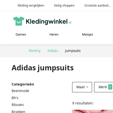
Kleding vergelijken
Veilig shoppen
Grootste aanbod...
Dames
Heren
Meisjes
Kleding
Adidas
Jumpsuits
Adidas jumpsuits
Categorieën
Maat
Merk
1
Beenmode
Bh's
9 resultaten:
Blouses
Broeken