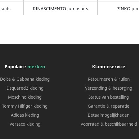
suits
RINASCIMENTO jumpsuits
PINKO jum
Populaire
merken
Klantenservice
Dolce & Gabbana kleding
Retourneren & ruilen
Dsquared2 kleding
Verzending & bezorging
Moschino kleding
Status van bestelling
Tommy Hilfiger kleding
Garantie & reparatie
Adidas kleding
Betaalmogelijkheden
Versace kleding
Voorraad & beschikbaarheid