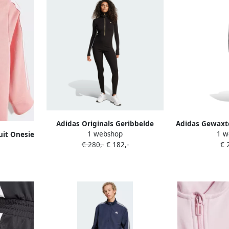
Adidas Originals Geribbelde
Adidas Gewaxte
1 webshop
1 w
uit Onesie
jumpsuit Black Dames
Gra
€ 280,-
€ 182,-
€ 