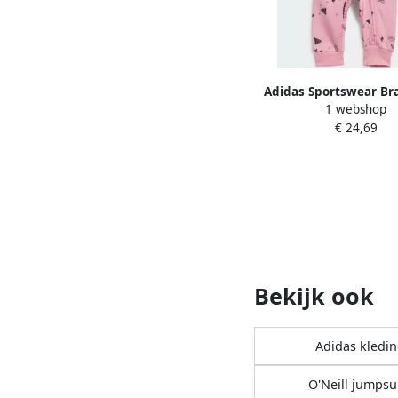
Adidas Sportswear Br
1 webshop
Bodysuit Kids
€ 24,69
Bekijk ook
Adidas kledi
O'Neill jumpsu