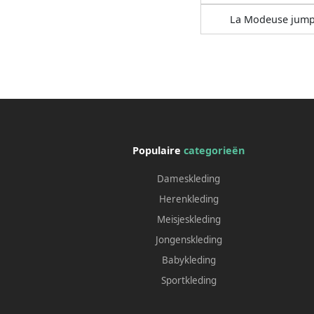
La Modeuse jump
Populaire
categorieën
Dameskleding
Herenkleding
Meisjeskleding
Jongenskleding
Babykleding
Sportkleding