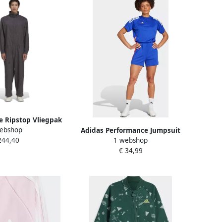
 Ripstop Vliegpak
ebshop
y Heren
Adidas Performance Jumpsuit
244,40
1 webshop
TIRO24 TRJMPW
€ 34,99