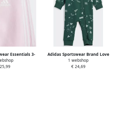
wear Essentials 3-
Adidas Sportswear Brand Love
ebshop
1 webshop
ch Terry Bodysuit
Bodysuit Kids
 25,99
€ 24,69
Kids