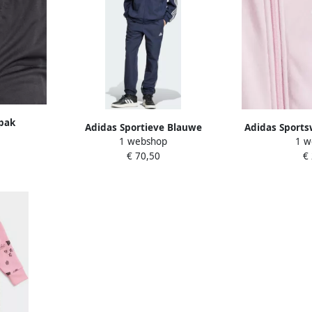
pak
Adidas Sportieve Blauwe
Adidas Sports
ple avec
1 webshop
1 w
Geweven 3-Stripes Jumpsuit Blue
Stripes Fren
READY
€ 70,50
€
Heren