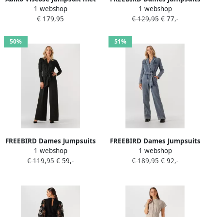
1 webshop
1 webshop
strikceintuur Katy groen
F-jer-pes-crepe-26-1 Blauw
€ 179,95
€ 129,95
€ 77,-
50%
51%
FREEBIRD Dames Jumpsuits
FREEBIRD Dames Jumpsuits
1 webshop
1 webshop
Vasili 1 Zwart
Yael Denim Lichtblauw
€ 119,95
€ 59,-
€ 189,95
€ 92,-