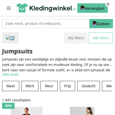
Wis filters
Alle filters
Jumpsuits
Jumpsuits zijn een veelzijdige en stijlvolle keuze voor mensen die op
zoek zijn naar comfortabele en modieuze kleding. Of je nu op zoek
bent naar een casual of formele outfit, er is altijd een jumpsuit die
Meer lezen
bij je past. Jumpsuits zijn verkrijgbaar in verschillende materialen,
zoals denim, katoen, zijde en polyester, en komen in verschillende
Maat
Merk
Kleur
Prijs
Geslacht
Mater
lengtes, kleuren en stijlen. Van eenvoudige, effen kleuren tot
gedurfde prints en patronen, er is voor elk wat wils. Met een
jumpsuit kun je moeiteloos een statement maken en je persoonlijke
1.941 resultaten:
stijl laten zien. Wij verzamelen van meer dan 100 verschillende
49%
(web)winkels het aanbod, zodat je favoriete jumpsuit hier gevonden
wordt. Ontdek op Kledingwinkel.nl de beste jumpsuits van