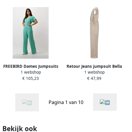
FREEBIRD Dames Jumpsuits
Retour Jeans jumpsuit Bella
1 webshop
1 webshop
Aviana Groen
beige Meisjes Polyester V-
€ 105,23
€ 47,99
hals Effen 146 152
Pagina 1 van 10
Bekijk ook