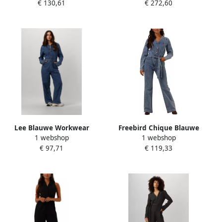
€ 130,61
€ 272,60
veelzijdige styling Beige
Blue Dames
Dames
Lee Blauwe Workwear
Freebird Chique Blauwe
1 webshop
1 webshop
Unionall Jumpsuit Blue
Jumpsuit Josslyn Stijl Blue
€ 97,71
€ 119,33
Dames
Dames