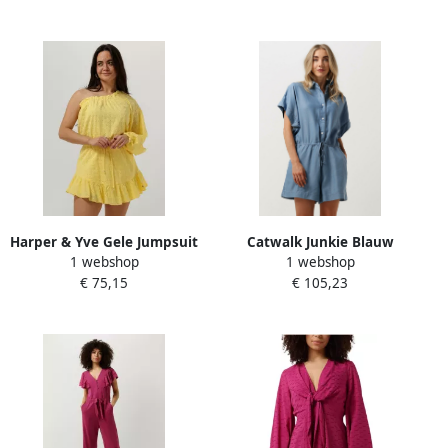
Harper & Yve Gele Jumpsuit
Catwalk Junkie Blauw
1 webshop
1 webshop
Liva-js Yellow Dames
Jumpsuit Playsuit Vrouwen
€ 75,15
€ 105,23
Blue Dames