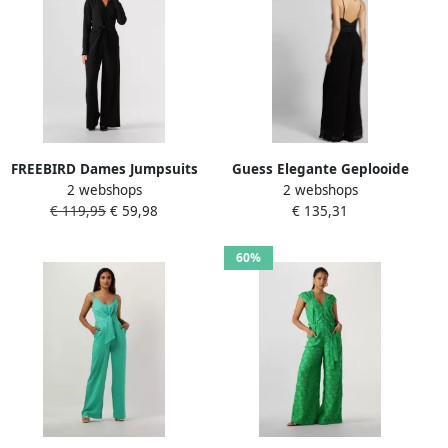
verschillende merken en vergelijk prijzen om de perfecte jumpsuit
te vinden die bij jou past.
FREEBIRD Dames Jumpsuits
Guess Elegante Geplooide
2 webshops
2 webshops
Vasili Ls Zwart
Jumpsuit Lente Zomer
€ 119,95
€ 59,98
€ 135,31
Collectie Black Dames
60%