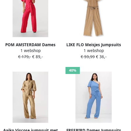
POM AMSTERDAM Dames
LIKE FLO Meisjes Jumpsuits
1 webshop
1 webshop
Jumpsuits Jumpsuit Bright
Bellu Flo Metallic Jumpsuit
€ 179,-
€ 89,-
€ 59,99
€ 36,-
Rose Fuchsia
Beige
40%
Aaiko Viscose jumpsuit met
FREEBIRD Dames Jumpsuits