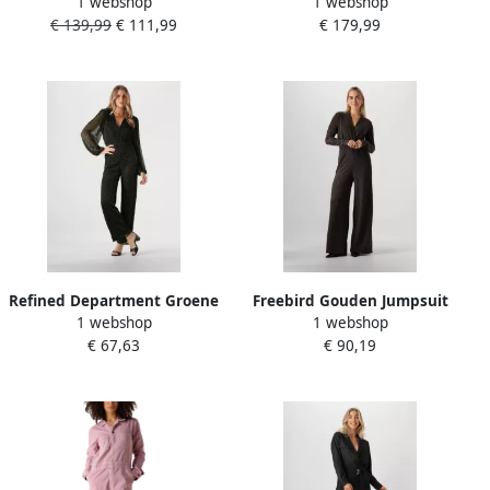
1 webshop
1 webshop
Jumpsuits Slfselene Sl Wide
Nikia Pes 681 Groen
€ 139,99
€ 111,99
€ 179,99
Leg Jumpsuit Metallic
Refined Department Groene
Freebird Gouden Jumpsuit
1 webshop
1 webshop
Kitt Jumpsuit voor vrouwen
Vasili voor Dames Yellow
€ 67,63
€ 90,19
Green Dames
Dames