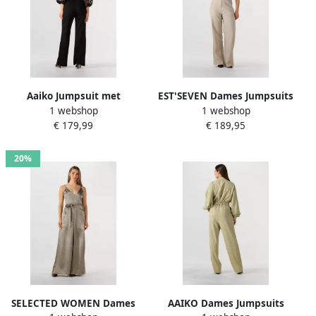
Aaiko Jumpsuit met
EST'SEVEN Dames Jumpsuits
1 webshop
1 webshop
geborduurde mouwen
Haley Zand
€ 179,99
€ 189,95
Lizeth zwart
20%
SELECTED WOMEN Dames
AAIKO Dames Jumpsuits