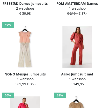
FREEBIRD Dames Jumpsuits
POM AMSTERDAM Dames
2 webshops
1 webshop
Wv-tencel-linen-23-2 Blauw
Jumpsuits Jumpsuit Palm
€ 59,98
€ 219,-
€ 87,-
Green Jacquard Groen
49%
NONO Meisjes Jumpsuits
Aaiko Jumpsuit met
1 webshop
1 webshop
Semma Jumpsuit Multi
strikceintuur Hellen rood
€ 69,99
€ 35,-
€ 149,95
50%
39%