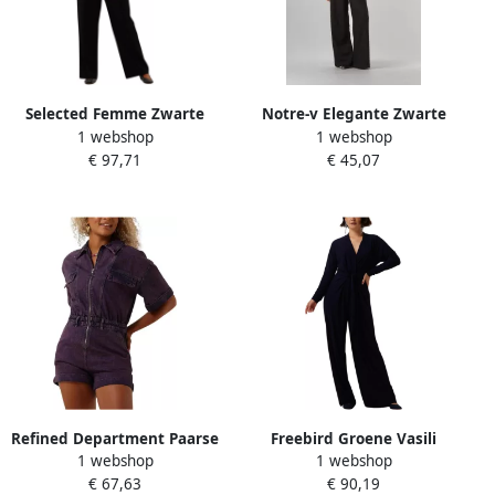
Selected Femme Zwarte
Notre-v Elegante Zwarte
1 webshop
1 webshop
Slfadara Jumpsuit Elegant
Jumpsuit voor Vrouwen
€ 97,71
€ 45,07
Tijdloos Black Dames
Black Dames
Refined Department Paarse
Freebird Groene Vasili
1 webshop
1 webshop
Kate Jumpsuit Purple
Jumpsuit Stijlvol Comfort
€ 67,63
€ 90,19
Dames
Blue Dames