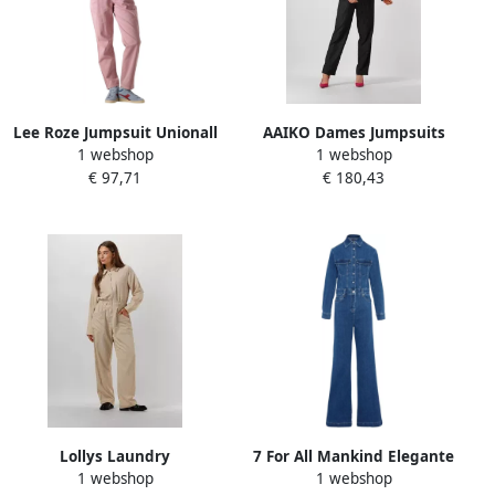
Lee Roze Jumpsuit Unionall
AAIKO Dames Jumpsuits
1 webshop
1 webshop
Stijl Pink Dames
Jessie Pinstripe Vis 548
€ 97,71
€ 180,43
Zwart
Lollys Laundry
7 For All Mankind Elegante
1 webshop
1 webshop
Zandkleurige jumpsuit voor
Blauwe Jumpsuit Luxe Lady