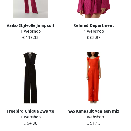
Aaiko Stijlvolle Jumpsuit
Refined Department
1 webshop
1 webshop
Halina MOD 120 Pink Dames
playsuit Lulu met all over
€ 119,33
€ 63,87
print fuchsia
Freebird Chique Zwarte
YAS Jumpsuit van een mix
1 webshop
1 webshop
Jumpsuit Vasili Si Black
van viscose en linnen model
€ 64,98
€ 91,13
Dames
' ISMA'