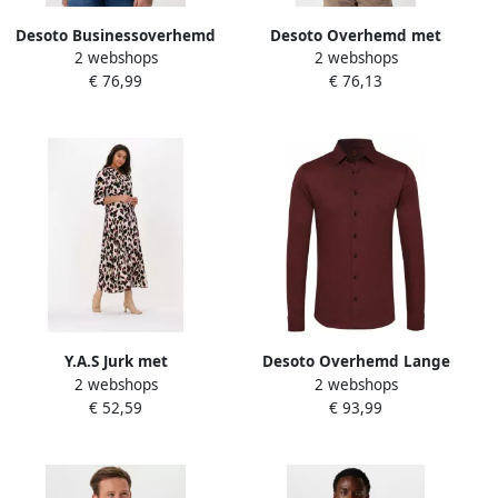
Desoto Businessoverhemd
Desoto Overhemd met
2 webshops
2 webshops
Jersey overhemd Casual
lange mouwen Jersey
€ 76,99
€ 76,13
Kent lange mouw Flexibele
overhemd Casual Kent
stretch met minimale print
lange mouw
Kentkraag
Y.A.S Jurk met
Desoto Overhemd Lange
2 webshops
2 webshops
overhemdkraag
Mouw Overhemd Strijkvrij
€ 52,59
€ 93,99
YASSAVANNA LONG SHIRT
Modern Kent Donkerpaars
DRESS