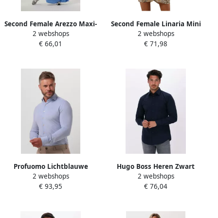
Second Female Arezzo Maxi-
Second Female Linaria Mini
2 webshops
2 webshops
jurk Second Dames Blue
Jurk Bruin Second Dames
€ 66,01
€ 71,98
Dames
Multicolor Dames
Profuomo Lichtblauwe
Hugo Boss Heren Zwart
2 webshops
2 webshops
Overhemdjurk van Katoen
Overhemdjurk Slim Fit
€ 93,95
€ 76,04
met Slim Fit Blue Heren
Donkerblauw Blue Heren