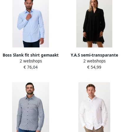
Boss Slank fit shirt gemaakt
Y.A.S semi-transparante
2 webshops
2 webshops
van ijzerlichtelastische
trapeze jurk YASHOLI van
€ 76,04
€ 54,99
katoenen popeline Blauw
biologisch katoen zwart
Heren