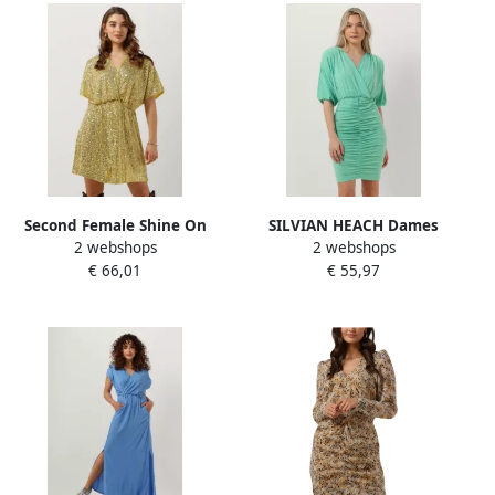
Second Female Shine On
SILVIAN HEACH Dames
2 webshops
2 webshops
Mini Jurk Second Dames
Jurken Cvp23150ve Groen
€ 66,01
€ 55,97
Yellow Dames