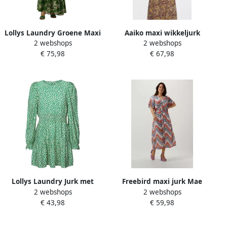
Lollys Laundry Groene Maxi
Aaiko maxi wikkeljurk
2 webshops
2 webshops
Jurk voor Elegante
Esmee met paisleyprint en
€ 75,98
€ 67,98
Gelegenheden Multicolor
ruches beige
Dames
Lollys Laundry Jurk met
Freebird maxi jurk Mae
2 webshops
2 webshops
gesmokte taille Parina
Maxi met all over print ecru
€ 43,98
€ 59,98
groen
lila oranje