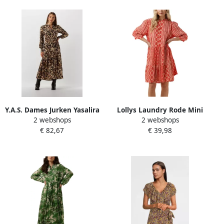
Y.A.S. Dames Jurken Yasalira
Lollys Laundry Rode Mini
2 webshops
2 webshops
Ls Long Shirt Dress S. Multi
Jurk Sabinell Short
€ 82,67
€ 39,98
Multicolor Dames