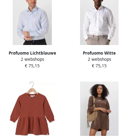
Profuomo Lichtblauwe
Profuomo Witte
2 webshops
2 webshops
Overhemdjurk van Katoen
Overhemdjurk van Katoen
€ 75,15
€ 75,15
met Slim Fit Blue Heren
met Slim Fit White Heren