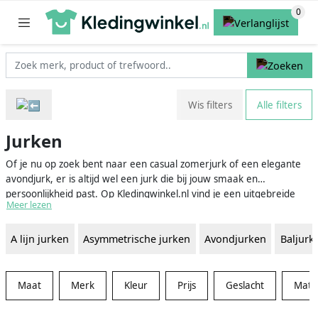
Wis filters
Alle filters
Jurken
Of je nu op zoek bent naar een casual zomerjurk of een elegante
avondjurk, er is altijd wel een jurk die bij jouw smaak en
persoonlijkheid past. Op Kledingwinkel.nl vind je een uitgebreide
Meer lezen
collectie jurken van verschillende merken en webshops. Van korte
tot lange jurken, en van strakke tot wijde modellen, je vindt het
A lijn jurken
Asymmetrische jurken
Avondjurken
Baljurk
allemaal op onze website. Door gebruik te maken van onze
zoekfilters kun je eenvoudig de jurken vinden die aan jouw wensen
voldoen op het gebied van bijvoorbeeld kleur, maat en prijs. Ga snel
op zoek naar jouw droomjurk en voel je stijlvoller dan ooit tevoren!
Maat
Merk
Kleur
Prijs
Geslacht
Mater