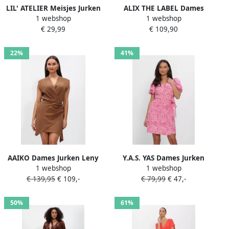
LIL' ATELIER Meisjes Jurken
ALIX THE LABEL Dames
1 webshop
1 webshop
Nmfkilano Ruj Ls Loose
Jurken Ladies Knitted Alix T-
€ 29,99
€ 109,90
Sweat Dress Lil Bruin
shirt Dress Bruin
22%
41%
AAIKO Dames Jurken Leny
Y.A.S. YAS Dames Jurken
1 webshop
1 webshop
Tencel Ten 545 Bruin
Yascaro Ss Wrap Dress Roze
€ 139,95
€ 109,-
€ 79,99
€ 47,-
50%
61%