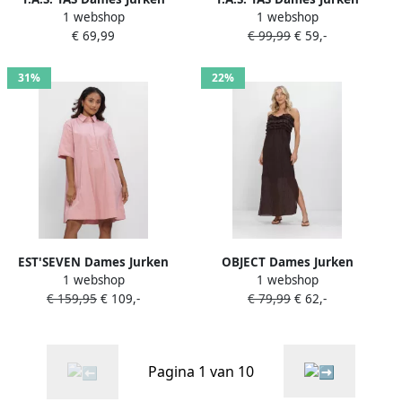
1 webshop
1 webshop
Yaspina Sl Long Dress Bruin
Yassatina Ss Ankle Dress
€ 69,99
€ 99,99
€ 59,-
Mint
31%
22%
EST'SEVEN Dames Jurken
OBJECT Dames Jurken
1 webshop
1 webshop
Beyza Dress Roze
Objlyne S l Re Long Dress
€ 159,95
€ 109,-
€ 79,99
€ 62,-
Bruin
Pagina 1 van 10