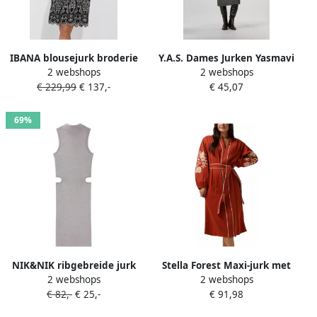
IBANA blousejurk broderie
Y.A.S. Dames Jurken Yasmavi
2 webshops
2 webshops
zwart
Knit Midi Rollneck Dress
€ 229,99
€ 137,-
€ 45,07
Grijs
69%
NIK&NIK ribgebreide jurk
Stella Forest Maxi-jurk met
2 webshops
2 webshops
Jesri zilver Meisjes Viscose
broderie Gabriella rood
€ 82,-
€ 25,-
€ 91,98
Ronde hals Effen 164