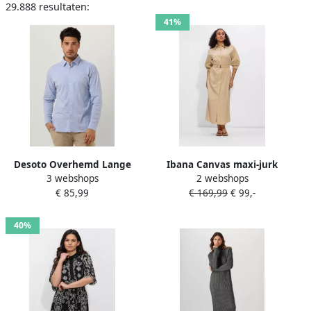
29.888 resultaten:
41%
Desoto Overhemd Lange
Ibana Canvas maxi-jurk
3 webshops
2 webshops
Mouw Overhemd Strijkvrij
Danique Beige
€ 85,99
€ 169,99
€ 99,-
Kent Melange Lichtblauw
40%