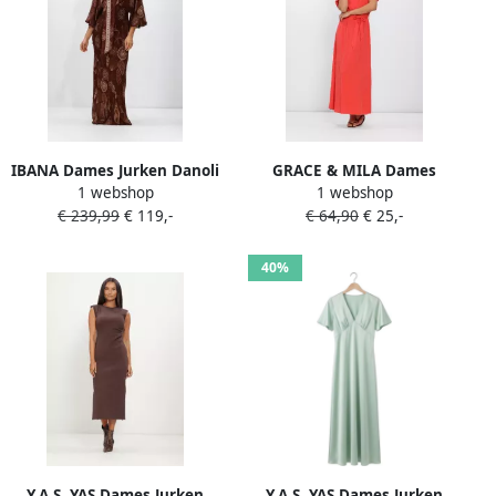
IBANA Dames Jurken Danoli
GRACE & MILA Dames
1 webshop
1 webshop
Shell Bruin
Jurken Ss26110005 Rood
€ 239,99
€ 119,-
€ 64,90
€ 25,-
40%
Y.A.S. YAS Dames Jurken
Y.A.S. YAS Dames Jurken