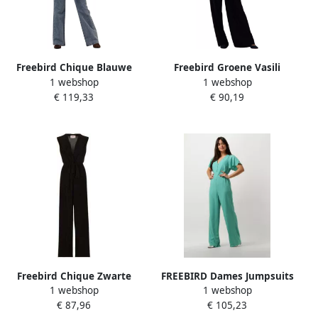
Freebird Chique Blauwe
Freebird Groene Vasili
1 webshop
1 webshop
Jumpsuit Josslyn Stijl Blue
Jumpsuit Stijlvol Comfort
€ 119,33
€ 90,19
Dames
Blue Dames
Freebird Chique Zwarte
FREEBIRD Dames Jumpsuits
1 webshop
1 webshop
Jumpsuit Vasili Si Black
Aviana Groen
€ 87,96
€ 105,23
Dames