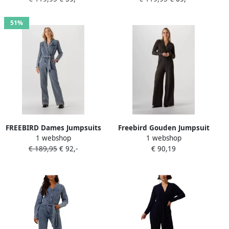
51%
FREEBIRD Dames Jumpsuits
Freebird Gouden Jumpsuit
1 webshop
1 webshop
Yael Denim Lichtblauw
Vasili voor Dames Yellow
€ 189,95
€ 92,-
€ 90,19
Dames