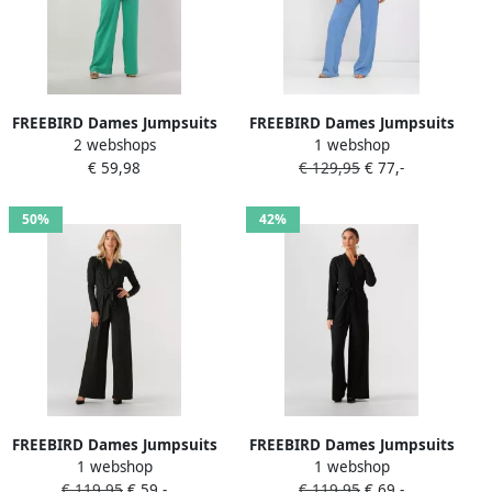
FREEBIRD Dames Jumpsuits
FREEBIRD Dames Jumpsuits
2 webshops
1 webshop
Wv-tencel-linen-23-2 Blauw
F-jer-pes-crepe-26-1 Blauw
€ 59,98
€ 129,95
€ 77,-
50%
42%
FREEBIRD Dames Jumpsuits
FREEBIRD Dames Jumpsuits
1 webshop
1 webshop
Vasili 1 Zwart
Vasili Ls Zwart
€ 119,95
€ 59,-
€ 119,95
€ 69,-