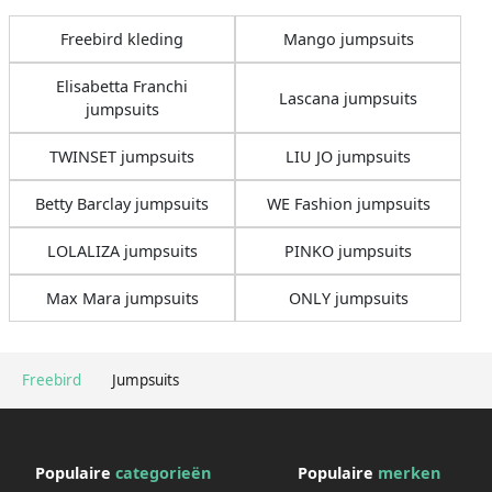
Freebird kleding
Mango jumpsuits
Elisabetta Franchi
Lascana jumpsuits
jumpsuits
TWINSET jumpsuits
LIU JO jumpsuits
Betty Barclay jumpsuits
WE Fashion jumpsuits
LOLALIZA jumpsuits
PINKO jumpsuits
Max Mara jumpsuits
ONLY jumpsuits
Freebird
Jumpsuits
Populaire
categorieën
Populaire
merken