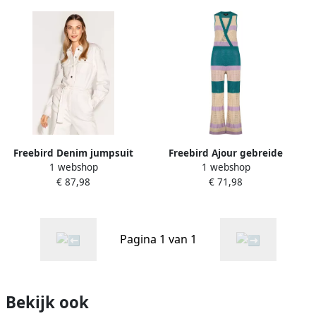
Freebird Denim jumpsuit
Freebird Ajour gebreide
1 webshop
1 webshop
Armell naturel
jumpsuit Emie multi
€ 87,98
€ 71,98
Pagina 1 van 1
Bekijk ook