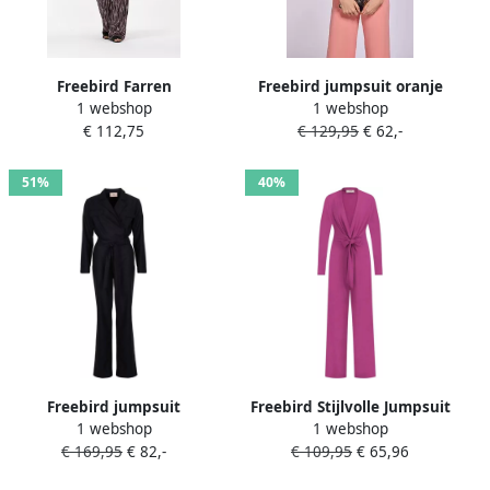
Freebird Farren
Freebird jumpsuit oranje
1 webshop
1 webshop
Damesbroek Black Dames
€ 112,75
€ 129,95
€ 62,-
51%
40%
Freebird jumpsuit
Freebird Stijlvolle Jumpsuit
1 webshop
1 webshop
donkerblauw met lurex
Pink Dames
€ 169,95
€ 82,-
€ 109,95
€ 65,96