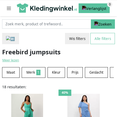
Wis filters
Alle filters
Freebird jumpsuits
Meer lezen
Maat
Merk
1
Kleur
Prijs
Geslacht
M
18 resultaten:
40%