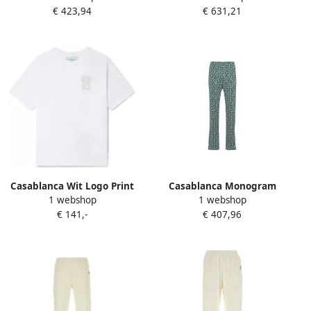
€ 423,94
€ 631,21
Casablanca Wit Logo Print
Casablanca Monogram
1 webshop
1 webshop
Crewneck T-shirts White
Joggingbroek Green Dames
€ 141,-
€ 407,96
Heren