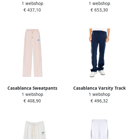
1 webshop
1 webshop
wijde pijpen Black Dames
Geborduurde Jogger Broek
€ 437,10
€ 653,30
Green Heren
Casablanca Sweatpants
Casablanca Varsity Track
1 webshop
1 webshop
Pink Dames
Pants voor heren Blue
€ 408,90
€ 496,32
Heren