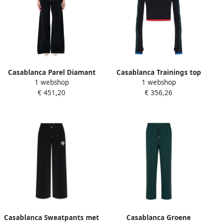
Casablanca Parel Diamant
Casablanca Trainings top
1 webshop
1 webshop
Patch Joggingbroek Black
Black Dames
€ 451,20
€ 356,26
Dames
Casablanca Sweatpants met
Casablanca Groene