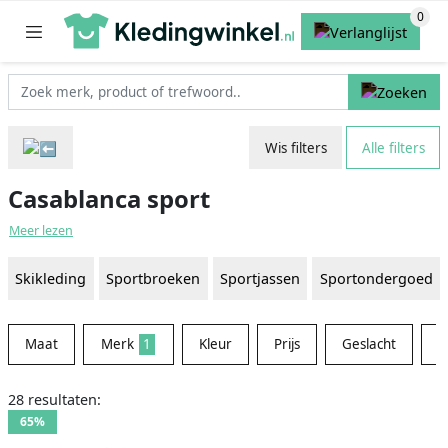
Wis filters
Alle filters
Casablanca sport
Meer lezen
Skikleding
Sportbroeken
Sportjassen
Sportondergoed
Maat
Merk
1
Kleur
Prijs
Geslacht
M
28 resultaten:
65%