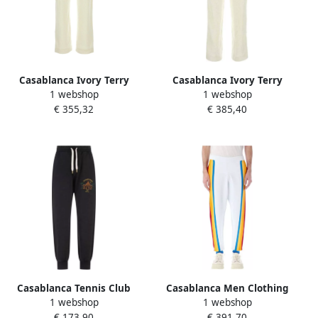
Casablanca Ivory Terry
Casablanca Ivory Terry
1 webshop
1 webshop
Joggers White Heren
Joggers in Modal Blend
€ 355,32
€ 385,40
White Dames
Casablanca Tennis Club
Casablanca Men Clothing
1 webshop
1 webshop
Icon Joggers met
Trousers White Multi Colour
€ 173,90
€ 391,70