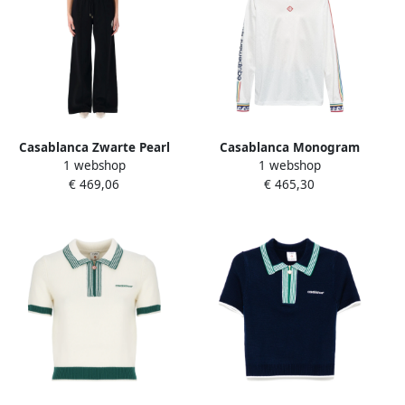
Casablanca Zwarte Pearl
Casablanca Monogram
1 webshop
1 webshop
Diamond Sweatpants Black
Voetbalshirt Wit White
€ 469,06
€ 465,30
Dames
Heren