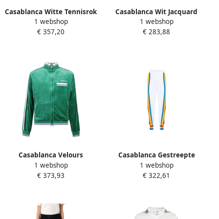
Casablanca Witte Tennisrok
Casablanca Wit Jacquard
1 webshop
1 webshop
met Logo Borduursel White
Monogram Voetbal T-shirt
€ 357,20
€ 283,88
Dames
White Dames
Casablanca Velours
Casablanca Gestreepte
1 webshop
1 webshop
Trainingsjack voor Heren
trackpants met geribbelde
€ 373,93
€ 322,61
Green Heren
afwerking White Heren