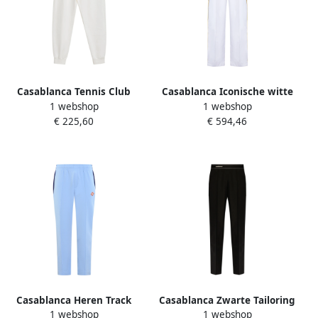
Casablanca Tennis Club
Casablanca Iconische witte
1 webshop
1 webshop
Icon Joggers met
trainingsbroek White Heren
€ 225,60
€ 594,46
borduurwerk White Heren
Casablanca Heren Track
Casablanca Zwarte Tailoring
1 webshop
1 webshop
Bottoms Blue Heren
Sportbroek Black Dames