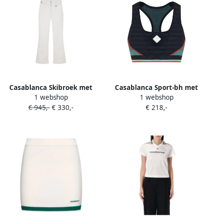
Casablanca Skibroek met
Casablanca Sport-bh met
1 webshop
1 webshop
logodetail Wit
racerback Zwart
€ 945,-
€ 330,-
€ 218,-