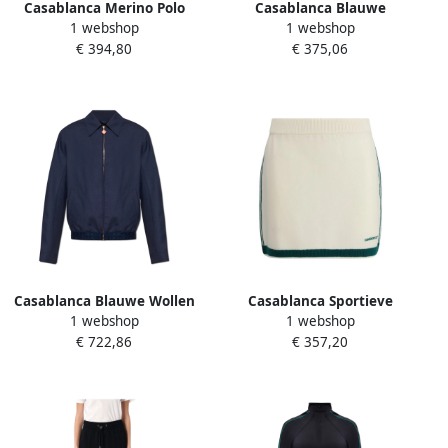
Casablanca Merino Polo
Casablanca Blauwe
1 webshop
1 webshop
Sweater met Rits Sluiting
Gebreide Tennis Polo met
€ 394,80
€ 375,06
White Dames
Rits Blue Dames
Casablanca Blauwe Wollen
Casablanca Sportieve
1 webshop
1 webshop
Jas Stijlvol Blue Heren
Wollen Minirok met
€ 722,86
€ 357,20
Kleurrijke Banden White
Dames