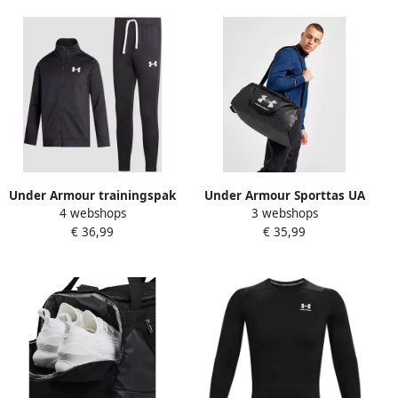
Under Armour trainingspak
Under Armour Sporttas UA
4 webshops
3 webshops
zwart wit Jongens Polyester
UNDENIABLE 5.0 DUFFLE SM
€ 36,99
€ 35,99
Opstaande kraag Logo 140
(1-delig)