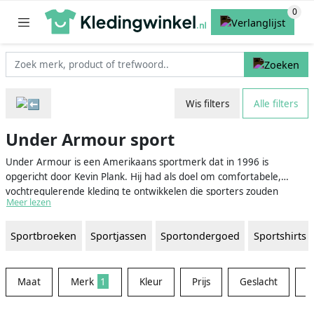
Wis filters
Alle filters
Under Armour sport
Under Armour is een Amerikaans sportmerk dat in 1996 is
opgericht door Kevin Plank. Hij had als doel om comfortabele,
vochtregulerende kleding te ontwikkelen die sporters zouden
Meer lezen
helpen om hun prestaties te verbeteren. Sindsdien is het merk
uitgegroeid tot een wereldwijde speler op het gebied van
Sportbroeken
Sportjassen
Sportondergoed
Sportshirts
sportkleding, schoenen en accessoires. De sportkleding van Under
Armour is zowel geschikt voor professionele atleten als voor
iedereen die graag aan sport doet. De kleding is ontworpen om je
droog, koel en comfortabel te houden tijdens je trainingen of
Maat
Merk
1
Kleur
Prijs
Geslacht
M
wedstrijden, ongeacht het weer of de intensiteit van de inspanning.