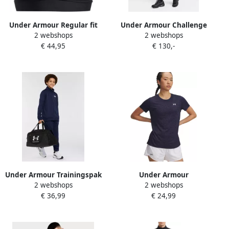
Under Armour Regular fit
Under Armour Challenge
2 webshops
2 webshops
sportbeha met logoprint
2.0 Pro Woven Tracksuit
€ 44,95
€ 130,-
Model 'Infinity'
Zwart- Heren Zwart
Under Armour Trainingspak
Under Armour
2 webshops
2 webshops
UA RIVAL KNIT TRACKSUIT
Trainingsshirt TECH SSC-
€ 36,99
€ 24,99
Voor kinderen
TWIST (1-delig)
binnenmateriaal zacht
opgeruwd (1-delig)