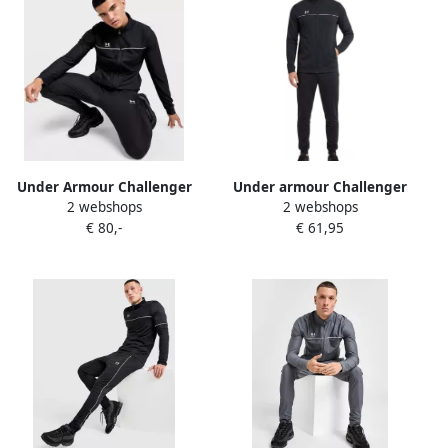
Under Armour Challenger
Under armour Challenger
2 webshops
2 webshops
2.0 Tracksuit Zwart- Heren
Training Tracksuit Heren
€ 80,-
€ 61,95
Zwart