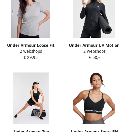
Under Armour Loose Fit
Under Armour UA Motion
2 webshops
2 webshops
sport-t-shirt met logoprint
Full Zip Top Zwart- Dames
€ 29,95
€ 50,-
Zwart
Under Armour Top
Under Armour Sport BH