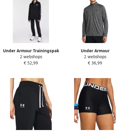
Under Armour Trainingspak
Under Armour
2 webshops
2 webshops
Survêtement Ua Icon Knit
Trainingsshirt UA TECH
€ 52,99
€ 36,99
Pour Garçon
TEXTURED 1 2 ZIP (1-delig)