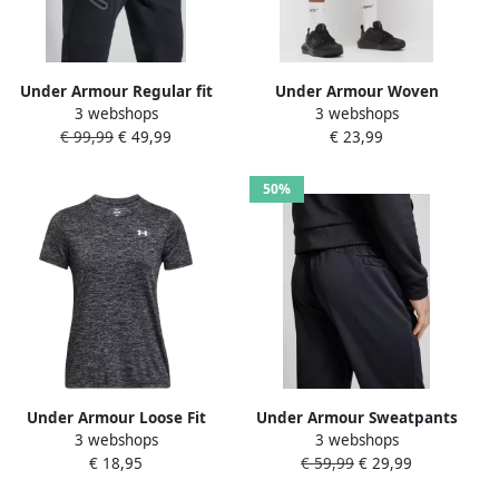
Under Armour Regular fit
Under Armour Woven
3 webshops
3 webshops
sweatpants met ritszak
Wordmark Shorts Men
€ 99,99
€ 49,99
€ 23,99
model 'UNSTOPPABLE'
Sportshorts zwart Maat XL
Kleding
50%
Under Armour Loose Fit
Under Armour Sweatpants
3 webshops
3 webshops
sport-t-shirt met logoprint
met logoprint model
€ 18,95
€ 59,99
€ 29,99
'Armour Fleece Joggers'