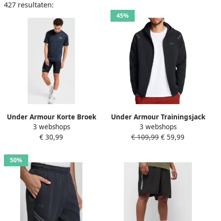
427 resultaten:
45%
Under Armour Korte Broek
Under Armour Trainingsjack
3 webshops
3 webshops
HeatGear Pocket
met tweewegsritssluiting
€ 30,99
€ 109,99
€ 59,99
Compressie Basislaag
model 'Unstoppable'
Shorts
50%