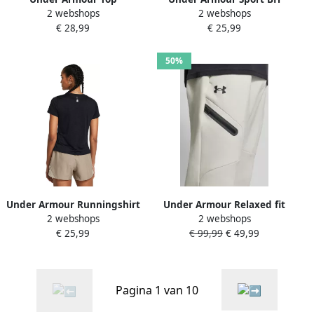
2 webshops
2 webshops
Réservoir De Course
Soutien-Gorge Sans Couture
€ 28,99
€ 25,99
Heatgear
Ua Vanish
50%
Under Armour Runningshirt
Under Armour Relaxed fit
2 webshops
2 webshops
UA LAUNCH SHORTSLEEVE
sweatpants met logoprint
€ 25,99
€ 99,99
€ 49,99
model 'Unstoppable'
Pagina 1 van 10