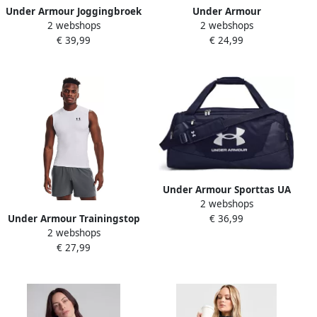
Under Armour Joggingbroek
Under Armour
2 webshops
2 webshops
Rival zacht geruwde
Trainingsshort UA HG
€ 39,99
€ 24,99
binnenkant
SHORTY (1-delig)
Under Armour Sporttas UA
2 webshops
UNDENIABLE 5.0 DUFFLE
Under Armour Trainingstop
€ 36,99
MD
2 webshops
UA HG Armour Comp SL (1-
€ 27,99
delig)