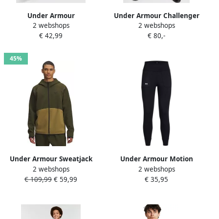
Under Armour
Under Armour Challenger
2 webshops
2 webshops
Trainingsbroek Challenger
2.0 Tracksuit Grijs- Heren
€ 42,99
€ 80,-
Training Getailleerde
Grijs
Joggingbroek
45%
Under Armour Sweatjack
Under Armour Motion
2 webshops
2 webshops
met tweewegsritssluiting
Joggingbroek Dames
€ 109,99
€ 59,99
€ 35,95
model 'Unstoppable'