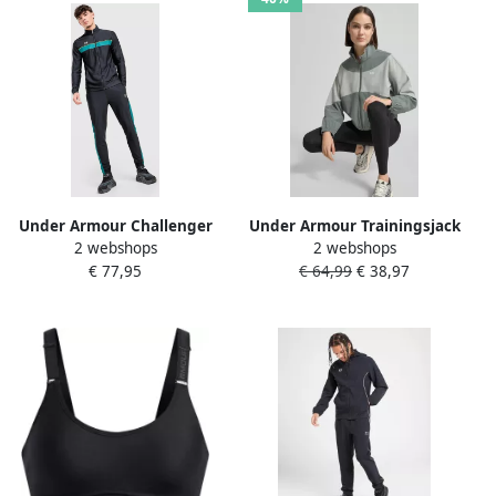
Under Armour Challenger
Under Armour Trainingsjack
2 webshops
2 webshops
Tracksuit Zwart- Heren
met opstaande kraag en
€ 77,95
€ 64,99
€ 38,97
Zwart
steekzakken