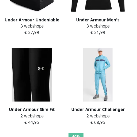
Under Armour Undeniable
Under Armour Men's
3 webshops
3 webshops
Medium Grip Bag Zwart-
HeatGear Armour
€ 37,99
€ 31,99
Zwart
Compression Long Sleeve
Tee Zwart- Heren Zwart
Under Armour Slim Fit
Under Armour Challenger
2 webshops
2 webshops
sport-legging met
Tracksuit Blauw- Heren
€ 44,95
€ 68,95
elastische band model
Blauw
'HeatGear'
40%