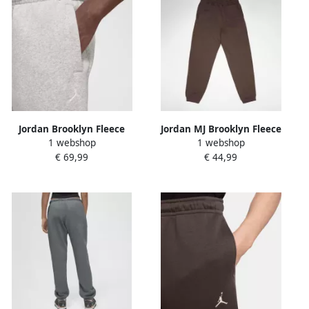
Jordan Brooklyn Fleece
Jordan MJ Brooklyn Fleece
1 webshop
1 webshop
Oversized Open-Hem Pants
Pants Unisex
€ 69,99
€ 44,99
Men Trainingsbroeken grijs
Trainingsbroeken bruin
Maat XL Kleding
Maat 132-147 Kleding