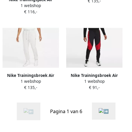
€ 135,-
1 webshop
Jordan Jumpman Classics
€ 116,-
Trickot Warmup Jacket
Nike Trainingsbroek Air
Nike Trainingsbroek Air
1 webshop
1 webshop
Jordan Essentials Statement
Jordan Dri-fit
€ 135,-
€ 91,-
Pagina 1 van 6