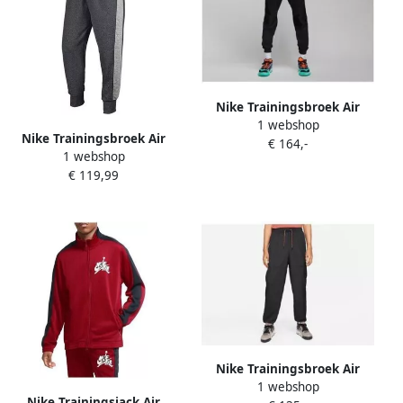
Nike Trainingsbroek Air
1 webshop
Jordan Zion
Nike Trainingsbroek Air
€ 164,-
1 webshop
Jordan 3 Fleece
€ 119,99
Nike Trainingsbroek Air
1 webshop
Jordan Jumpman Statement
Nike Trainingsjack Air