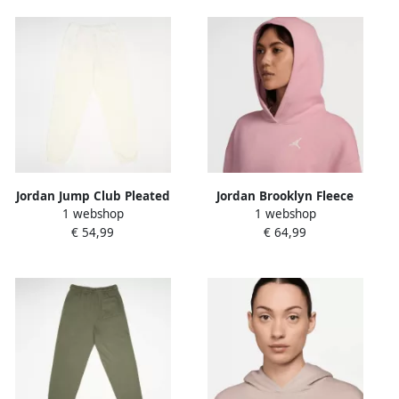
Jordan Jump Club Pleated
Jordan Brooklyn Fleece
1 webshop
1 webshop
Fleece Pants Unisex
Hoodie Wo Hoodies &
€ 54,99
€ 64,99
Trainingsbroeken beige
Sweaters lichtroze Maat XS
Maat 128-140 Kleding
Kleding