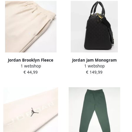
Jordan Brooklyn Fleece
Jordan Jam Monogram
1 webshop
1 webshop
Pants Unisex
Duffle Bag Unisex
€ 44,99
€ 149,99
Trainingsbroeken beige
Sporttassen & Gymbags
Maat 128-140 Kleding
zwart Maat ONE SIZE
Accessoires