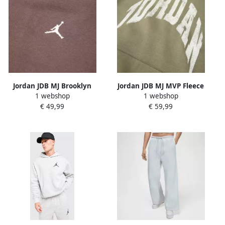
Jordan JDB MJ Brooklyn
Jordan JDB MJ MVP Fleece
1 webshop
1 webshop
Fleece Hoodie Unisex
Hoodie Unisex Hoodies &
€ 49,99
€ 59,99
Hoodies & Sweaters bruin
Sweaters groen Maat 128-
Maat 128-132 Kleding
132 Kleding