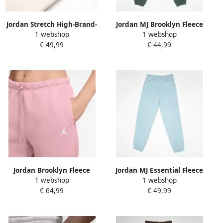
Jordan Stretch High-Brand-
Jordan MJ Brooklyn Fleece
1 webshop
1 webshop
Read Fleece Pants Unisex
Pant Unisex
€ 49,99
€ 44,99
Trainingsbroeken beige
Trainingsbroeken groen
Maat 128-132 Kleding
Maat 132-147 Kleding
Jordan Brooklyn Fleece
Jordan MJ Essential Fleece
1 webshop
1 webshop
Pants Wo Trainingsbroeken
Baseline Pants Unisex
€ 64,99
€ 49,99
lichtroze Maat XS Kleding
Trainingsbroeken blauw
Maat 132-147 Kleding