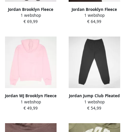
Jordan Brooklyn Fleece
Jordan Brooklyn Fleece
1 webshop
1 webshop
Realtree Pants Wo
Pants Men
€ 69,99
€ 64,99
Trainingsbroeken grijs Maat
Trainingsbroeken bruin
XS Kleding
Maat XL Kleding
Jordan WJ Brooklyn Fleece
Jordan Jump Club Pleated
1 webshop
1 webshop
Hoodie Unisex Hoodies &
Fleece Pants Unisex
€ 49,99
€ 54,99
Sweaters lichtroze Maat
Trainingsbroeken zwart
122-128 Kleding
Maat 122-128 Kleding