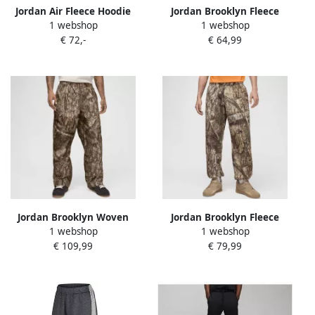
Jordan Air Fleece Hoodie
Jordan Brooklyn Fleece
1 webshop
1 webshop
Grijs- Heren Grijs
Open-Hem Pants Women
€ 72,-
€ 64,99
Trainingsbroeken blauw
Maat XS Kleding
Jordan Brooklyn Woven
Jordan Brooklyn Fleece
1 webshop
1 webshop
Realtree Pants Men
Realtree Pants Men
€ 109,99
€ 79,99
Trainingsbroeken bruin
Trainingsbroeken multicolor
Maat XL Kleding
Maat XL Kleding