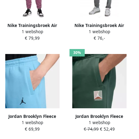
Nike Trainingsbroek Air
Nike Trainingsbroek Air
1 webshop
1 webshop
Jordan
Jordan
€ 79,99
€ 76,-
30%
Jordan Brooklyn Fleece
Jordan Brooklyn Fleece
1 webshop
1 webshop
Oversized Open-Hem Pants
Pants Men
€ 69,99
€ 74,99
€ 52,49
Men Trainingsbroeken
Trainingsbroeken groen
blauw Maat XL Kleding
Maat XL Kleding