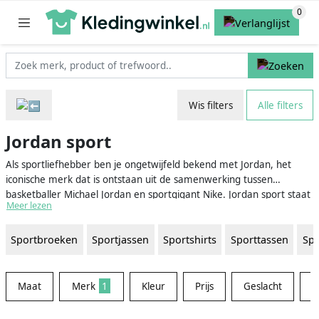
Wis filters
Alle filters
Jordan sport
Als sportliefhebber ben je ongetwijfeld bekend met Jordan, het
iconische merk dat is ontstaan uit de samenwerking tussen
basketballer Michael Jordan en sportgigant Nike. Jordan sport staat
Meer lezen
synoniem voor stijlvolle en hoogwaardige sportkleding en -
schoenen, geïnspireerd op de sportieve prestaties en het charisma
Sportbroeken
Sportjassen
Sportshirts
Sporttassen
Spo
van 'His Airness' zelf. Het merk heeft sinds de lancering in 1984 een
enorme groei doorgemaakt en biedt nu een breed scala aan
producten voor zowel atleten als fans van streetwear en urban
style.
Maat
Merk
1
Kleur
Prijs
Geslacht
M