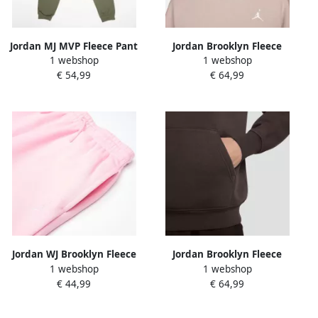
Jordan MJ MVP Fleece Pant
Jordan Brooklyn Fleece
1 webshop
1 webshop
Unisex Trainingsbroeken
Hoodie Wo Hoodies &
€ 54,99
€ 64,99
groen Maat 163-175 Kleding
Sweaters beige Maat XS
Kleding
Jordan WJ Brooklyn Fleece
Jordan Brooklyn Fleece
1 webshop
1 webshop
Pants Unisex
Hoodie Men Hoodies &
€ 44,99
€ 64,99
Trainingsbroeken lichtroze
Sweaters bruin Maat XL
Maat 128-140 Kleding
Kleding