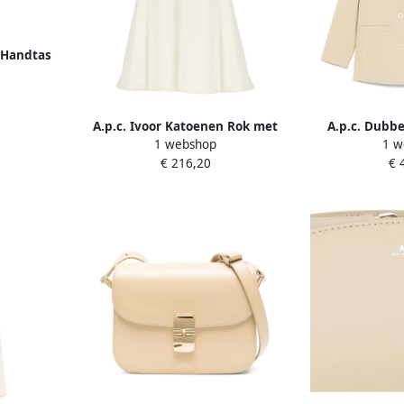
 Handtas
A.p.c. Ivoor Katoenen Rok met
A.p.c. Dubbe
1 webshop
1 w
Zakken Beige Dames
Blazer 
€ 216,20
€ 