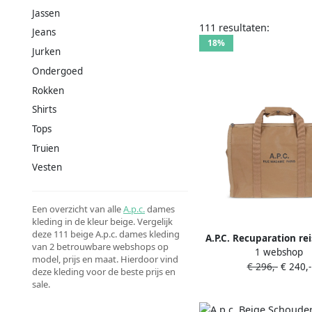
Jassen
111 resultaten:
Jeans
18%
Jurken
Ondergoed
Rokken
Shirts
Tops
Truien
Vesten
Een overzicht van alle
A.p.c.
dames
kleding in de kleur beige. Vergelijk
deze 111 beige A.p.c. dames kleding
A.P.C. Recuparation re
van 2 betrouwbare webshops op
1 webshop
logoprint Beig
model, prijs en maat. Hierdoor vind
€ 296,-
€ 240,-
deze kleding voor de beste prijs en
sale.