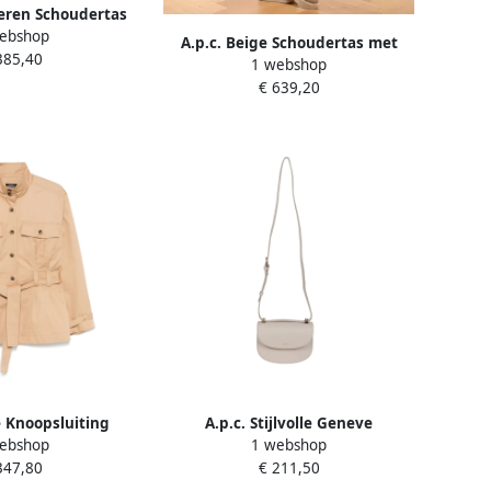
Leren Schoudertas
ebshop
ogo Beige Dames
A.p.c. Beige Schoudertas met
385,40
1 webshop
Overslag Beige Dames
€ 639,20
e Knoopsluiting
A.p.c. Stijlvolle Geneve
ebshop
1 webshop
ken Beige Dames
Schoudertas Beige Dames
347,80
€ 211,50