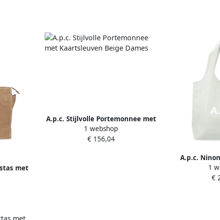
A.p.c. Stijlvolle Portemonnee met
1 webshop
Kaartsleuven Beige Dames
€ 156,04
A.p.c. Nino
1 w
istas met
D
€ 
e