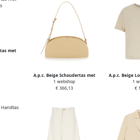
rtas met
 Dames
A.p.c. Beige Schoudertas met
A.p.c. Beige L
1 webshop
1 w
Logo Belettering Beige Dames
T-shirt 
€ 366,13
€ 