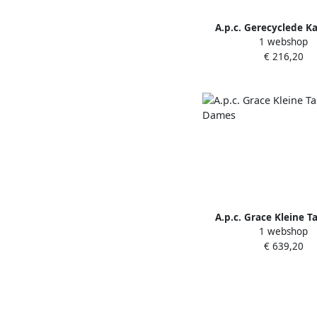
A.p.c. Gerecyclede K
1 webshop
Zeemansbroek Beig
€ 216,20
A.p.c. Grace Kleine T
1 webshop
Dames
€ 639,20