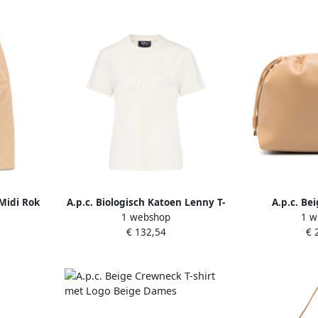
Midi Rok
A.p.c. Biologisch Katoen Lenny T-
A.p.c. Be
1 webshop
1 w
e Dames
shirt Beige Dames
Schouderta
€ 132,54
€ 