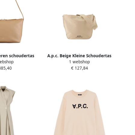
leren schoudertas
A.p.c. Beige Kleine Schoudertas
ebshop
1 webshop
esp Beige Dames
Synthetisch Beige Dames
385,40
€ 127,84