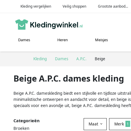
Kleding vergelijken
Veilig shoppen
Grootste aanbod...
Dames
Heren
Meisjes
Kleding
Dames
A.P.C.
Beige
Beige A.P.C. dames kleding
Beige A.P.C. dameskleding biedt een stijlvolle en tijdloze uitst
minimalistische ontwerpen en aandacht voor detail, en beige is 
speciaals voor een avondje uit, beige A.P.C. dameskleding heeft
Categorieën
Maat
Merk
1
Broeken