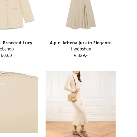
l Breasted Lucy
A.p.c. Athena Jurk in Elegante
ebshop
1 webshop
Beige Dames
Stijl Beige Dames
460,60
€ 329,-