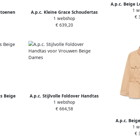
A.p.c. Beige 
1 w
met Gouden L
atoenen
A.p.c. Kleine Grace Schoudertas
€ 
1 webshop
e Dames
Beige Dames
€ 639,20
as Beige
A.p.c. Stijlvolle Foldover Handtas
1 webshop
voor Vrouwen Beige Dames
€ 664,58
A.p.c. Beig
1 w
Riemjas Zak
€ 