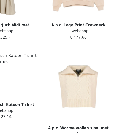
rjurk Midi met
A.p.c. Logo Print Crewneck
ebshop
1 webshop
nt Beige Dames
Sweater Beige Dames
 329,-
€ 177,66
sch Katoen T-shirt
ebshop
eige Dames
123,14
A.p.c. Warme wollen sjaal met