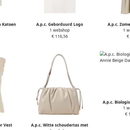
h Katoen
A.p.c. Geborduurd Logo
A.p.c. Zome
1 webshop
1 w
 Dames
Katoenen T-shirt Beige
Bloemenpri
€ 116,56
€
A.p.c. Biologi
1 w
Annie B
€ 
or Vest
A.p.c. Witte schoudertas met