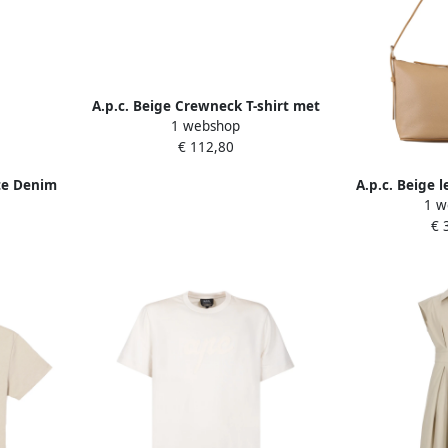
A.p.c. Beige Crewneck T-shirt met
1 webshop
Logo Beige Dames
€ 112,80
kte Denim
A.p.c. Beige 
1 w
mes
met gouden g
€ 