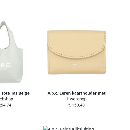
n Tote Tas Beige
A.p.c. Leren kaarthouder met
ebshop
1 webshop
ames
drukknoopsluiting Beige Dames
254,74
€ 150,40