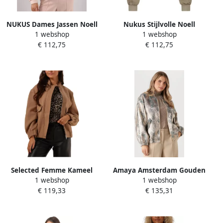
NUKUS Dames Jassen Noell
Nukus Stijlvolle Noell
1 webshop
1 webshop
Bomber Roze
Bomberjas voor vrouwen
€ 112,75
€ 112,75
Beige Dames
Selected Femme Kameel
Amaya Amsterdam Gouden
1 webshop
1 webshop
Bomberjack voor vrouwen
Bomberjack voor Vrouwen
€ 119,33
€ 135,31
Brown Dames
Multicolor Dames