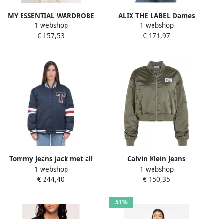
MY ESSENTIAL WARDROBE
ALIX THE LABEL Dames
1 webshop
1 webshop
Dames Jassen Helgamw
Jassen Ladies Woven
€ 157,53
€ 171,97
Bomber Jacket
Varsity Bomber Zwart
Donkerblauw
Tommy Jeans jack met all
Calvin Klein Jeans
1 webshop
1 webshop
over print en borduursels
Olijfgroene Jas met
€ 244,40
€ 150,35
donkerblauw rood wit
Geribbelde Kraag en
Ritszakken Green Dames
51%