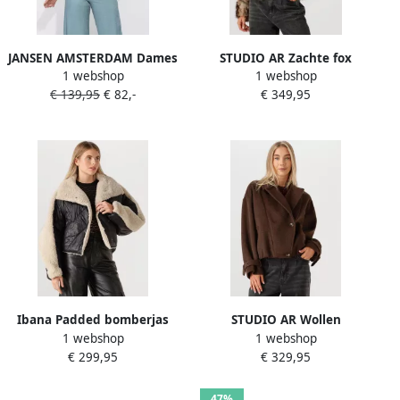
JANSEN AMSTERDAM Dames
STUDIO AR Zachte fox
1 webshop
1 webshop
Jassen Shanti Jasje Pe 275
bomberjas Lucy dierenprint
€ 139,95
€ 82,-
€ 349,95
Bomber Long Sleeve
Embroidery Gebroken Wit
Ibana Padded bomberjas
STUDIO AR Wollen
1 webshop
1 webshop
Caeli naturel
bomberjack Silas bruin
€ 299,95
€ 329,95
47%