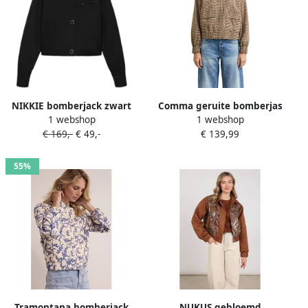
NIKKIE bomberjack zwart
Comma geruite bomberjas
1 webshop
1 webshop
bruin
€ 169,-
€ 49,-
€ 139,99
55%
Tramontana bomberjack
NUKUS gebloemd