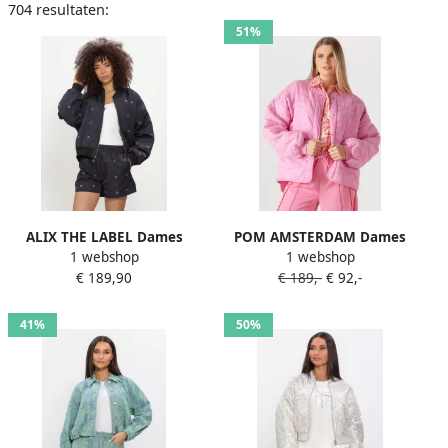
704 resultaten:
51%
ALIX THE LABEL Dames
POM AMSTERDAM Dames
1 webshop
1 webshop
Jassen Ladies Woven Eyelet
Jassen Jacket Quilted
€ 189,90
€ 189,-
€ 92,-
Bomber Zwart
Cheering Pink Roze
41%
50%