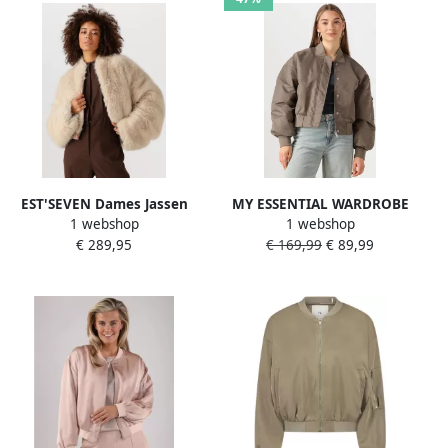
EST'SEVEN Dames Jassen
MY ESSENTIAL WARDROBE
1 webshop
1 webshop
Kinski Wild Jacket Creme
Dames Jassen Helgamw
€ 289,95
€ 169,99
€ 89,99
Short Bomber Jacket
Gebroken Wit