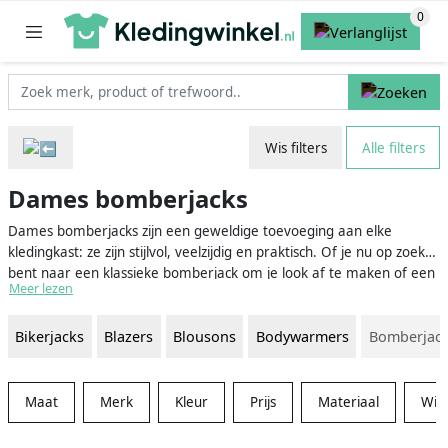
Wis filters
Alle filters
Dames bomberjacks
Dames bomberjacks zijn een geweldige toevoeging aan elke
kledingkast: ze zijn stijlvol, veelzijdig en praktisch. Of je nu op zoek
bent naar een klassieke bomberjack om je look af te maken of een
Meer lezen
nieuwe kleur om je in het nieuw te steken, hier ben je aan het
juiste adres! Op onze vergelijkingswebsite temidden van ons brede
Bikerjacks
Blazers
Blousons
Bodywarmers
Bomberjac
assortiment, is er altijd een bomberjack dat perfect bij je past.
Maat
Merk
Kleur
Prijs
Materiaal
Win