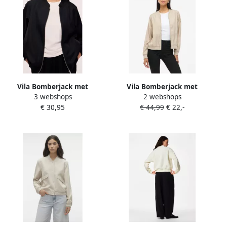
Vila Bomberjack met
Vila Bomberjack met
3 webshops
2 webshops
opstaande kraag model
opstaande kraag model
€ 30,95
€ 44,99
€ 22,-
'PAPAYA'
'PAPAYA'