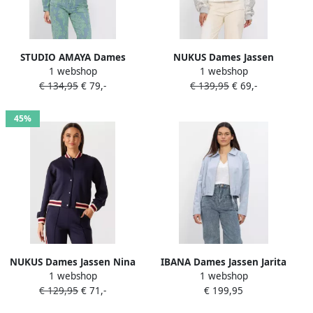
STUDIO AMAYA Dames
NUKUS Dames Jassen
1 webshop
1 webshop
Jassen Layla Lichtblauw
Babette Bomber Zilver
€ 134,95
€ 79,-
€ 139,95
€ 69,-
45%
NUKUS Dames Jassen Nina
IBANA Dames Jassen Jarita
1 webshop
1 webshop
Jacket Donkerblauw
Lichtblauw
€ 129,95
€ 71,-
€ 199,95