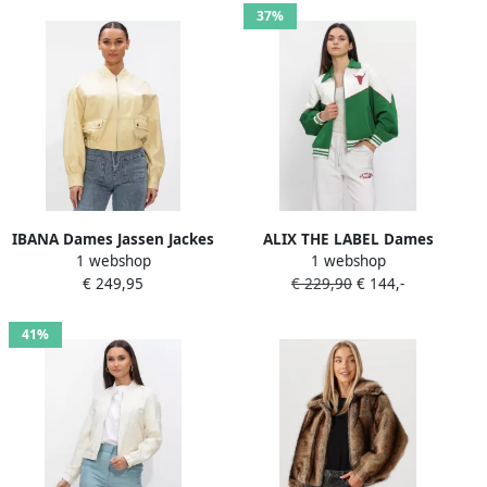
37%
IBANA Dames Jassen Jackes
ALIX THE LABEL Dames
1 webshop
1 webshop
Butter Yellow
Jassen Ladies Woven
€ 249,95
€ 229,90
€ 144,-
Colourblocking Bomber
Groen
41%