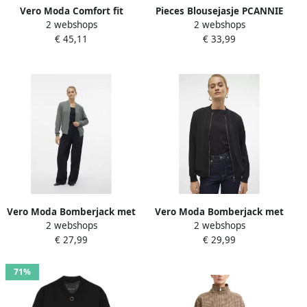
Vero Moda Comfort fit
Pieces Blousejasje PCANNIE
2 webshops
2 webshops
bomberjack met viscose
BOMBER NOOS BC
€ 45,11
€ 33,99
model 'AMALA'
Vero Moda Bomberjack met
Vero Moda Bomberjack met
2 webshops
2 webshops
steekzakken opzij model
steekzakken opzij model
€ 27,99
€ 29,99
'COCO'
'COCO'
71%