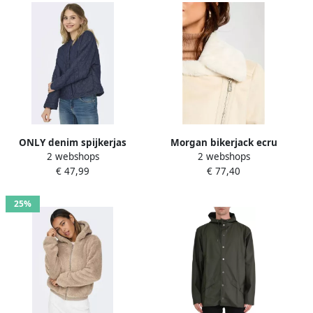
ONLY denim spijkerjas
Morgan bikerjack ecru
2 webshops
2 webshops
quilted dark blue denim
€ 47,99
€ 77,40
25%