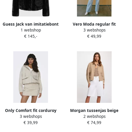
Guess Jack van imitatiebont
Vero Moda regular fit
1 webshop
3 webshops
en schapenvacht Black
bomberjack in viltlook
€ 145,-
€ 49,99
Dames
model 'CHLOE'
Only Comfort fit corduroy
Morgan tussenjas beige
3 webshops
2 webshops
jack van katoenmix model
€ 39,99
€ 74,99
'KENZIE'