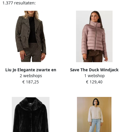
1.377 resultaten:
Liu Jo Elegante zwarte en
Save The Duck Windjack
2 webshops
1 webshop
gouden blazer Multicolor
D30520W IRIS21 ELSIE-
€ 187,25
€ 129,40
Dames
80013