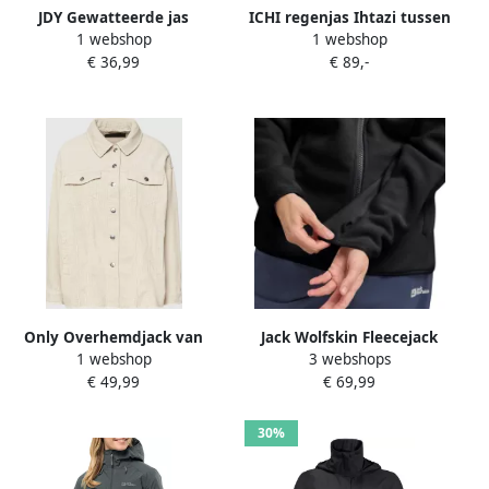
JDY Gewatteerde jas
ICHI regenjas Ihtazi tussen
1 webshop
1 webshop
NEWERICA LIFE SHORT
zwart
€ 36,99
€ 89,-
PADD JKT OTW NOOS
Only Overhemdjack van
Jack Wolfskin Fleecejack
1 webshop
3 webshops
corduroy met platte kraag
MOONRISE Ademend licht
€ 49,99
€ 69,99
overgangsjas
30%