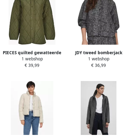
PIECES quilted gewatteerde
JDY tweed bomberjack
1 webshop
1 webshop
tussenjas groen PCSTELLA
winter BAILEE grijs
€ 39,99
€ 36,99
melange