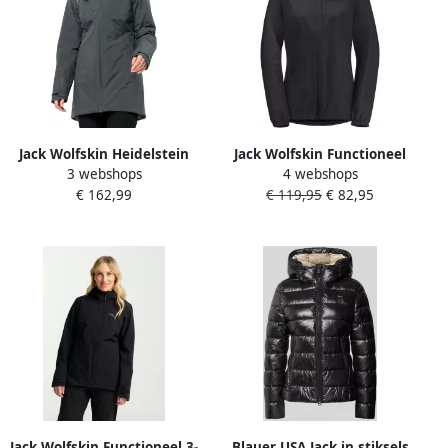
Jack Wolfskin Heidelstein
Jack Wolfskin Functioneel
3 webshops
4 webshops
Ins Jacket Women
jack STORMY POINT 2L JKT
€ 162,99
€ 119,95
€ 82,95
Waterdicht winterjack
W Waterdicht winddicht
Dames XXL slate green
overgangsjas
slate green
Jack Wolfskin Functioneel 3-
Blauer USA Jack in stiksels