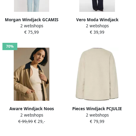
Morgan Windjack GCAMIS
Vero Moda Windjack
2 webshops
2 webshops
VMJOSE KELLY SHORT
€ 75,99
€ 39,99
JACKET
70%
Aware Windjack Noos
Pieces Windjack PCJULIE
2 webshops
2 webshops
Vickey Jacket Kelp
REVERSIBLE
€ 99,99
€ 29,-
€ 79,99