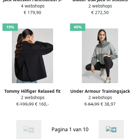
4 webshops
2 webshops
in-1-jack MOONRISE 3IN1
model 'CAROLL'
€ 179,90
€ 272,50
JKT W (2-delig)
19%
40%
Tommy Hilfiger Relaxed fit
Under Armour Trainingsjack
2 webshops
2 webshops
Trenchcoat van puur katoen
met opstaande kraag en
€ 199,99
€ 160,-
€ 64,99
€ 38,97
steekzakken
Pagina 1 van 10