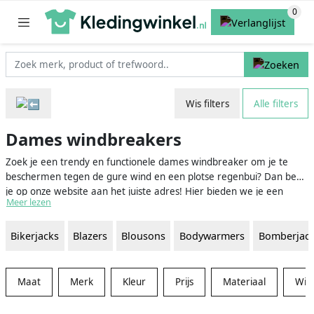
Wis filters
Alle filters
Dames windbreakers
Zoek je een trendy en functionele dames windbreaker om je te
beschermen tegen de gure wind en een plotse regenbui? Dan ben
je op onze website aan het juiste adres! Hier bieden we je een
Meer lezen
handig overzicht van de beste deals voor dames windbreakers,
zodat je altijd een ruime keuze hebt uit de laatste trends en stijlen.
Bikerjacks
Blazers
Blousons
Bodywarmers
Bomberjac
Maat
Merk
Kleur
Prijs
Materiaal
Win