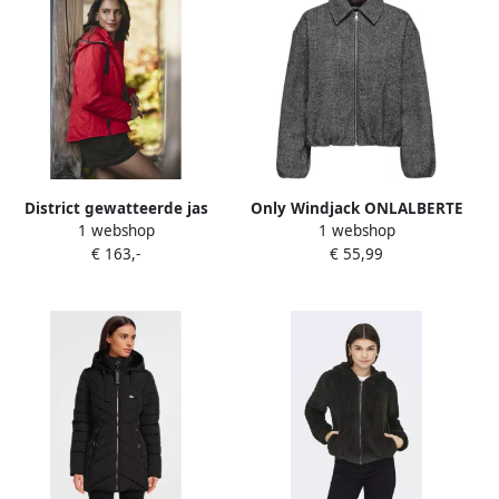
District gewatteerde jas
Only Windjack ONLALBERTE
1 webshop
1 webshop
rood
LIFE BOMBER
€ 163,-
€ 55,99