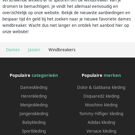
verschillende winkels af te speuren om de windbreaker van je
dromen te bemachtigen. Je vindt het allemaal eenvoudig en
overzichtelijk op onze website. Bekijk de nieuwste aanbiedingen en
bespaar tijd én geld bij het zoeken naar je nieuwe favoriete dames
windbreaker. Wacht dus niet langer en ontdek het aanbod hier op
onze website!
Dames
Jassen
Windbreakers
Populaire
categorieën
Populaire
merken
Dameskleding
Dolce & Gabbana kleding
Herenkleding
Dsquared2 kleding
Meisjeskleding
Moschino kleding
Jongenskleding
Tommy Hilfiger kleding
Babykleding
Adidas kleding
Sportkleding
Versace kleding