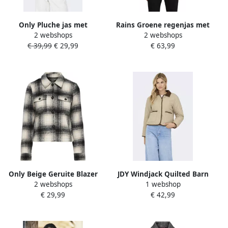
Only Pluche jas met
Rains Groene regenjas met
2 webshops
2 webshops
capuchon ONLNEWANNA
verstelbare chetten Beige
€ 39,99
€ 29,99
€ 63,99
CONTACT SHERPA JKT OTW
NOOS
Only Beige Geruite Blazer
JDY Windjack Quilted Barn
2 webshops
1 webshop
voor Herfst Winter Beige
€ 29,99
€ 42,99
Dames