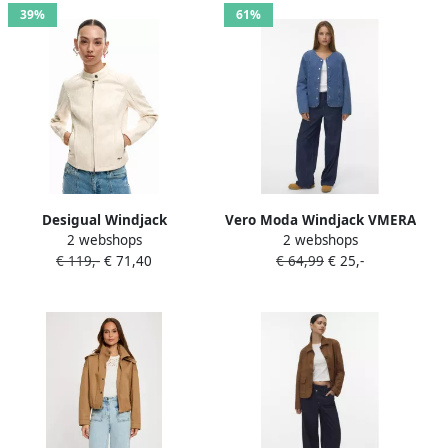
39%
61%
Desigual Windjack
Vero Moda Windjack VMERA
2 webshops
2 webshops
CHAQ_SAND 26SWEW10
LS QUILTED DNM
€ 119,-
€ 71,40
€ 64,99
€ 25,-