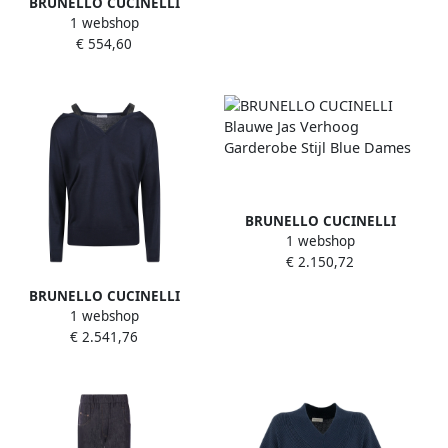
BRUNELLO CUCINELLI
1 webshop
Blauwe V-hals katoenen trui
€ 554,60
Blue Dames
BRUNELLO CUCINELLI
1 webshop
Blauwe Jas Verhoog
€ 2.150,72
Garderobe Stijl Blue Dames
BRUNELLO CUCINELLI
1 webshop
Blauwe Topkleding voor
€ 2.541,76
Vrouwen Blue Dames