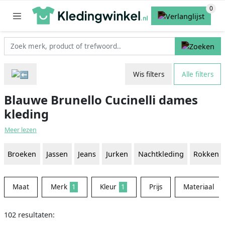
Wis filters
Alle filters
Blauwe Brunello Cucinelli dames
kleding
Meer lezen
Broeken
Jassen
Jeans
Jurken
Nachtkleding
Rokken
Maat
Merk
1
Kleur
1
Prijs
Materiaal
102 resultaten: