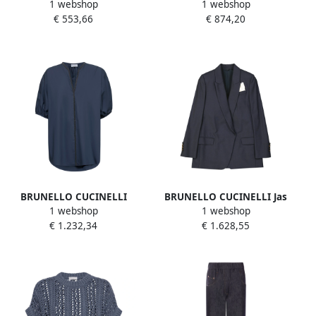
1 webshop
1 webshop
Gestreepte Crewneck T-
Blauwe Katoenen Lange
€ 553,66
€ 874,20
shirts en Polo's Blue Dames
Broek Blue Dames
BRUNELLO CUCINELLI
BRUNELLO CUCINELLI Jas
1 webshop
1 webshop
Blauwe Katoenen Kimono
van zuivere wol met
€ 1.232,34
€ 1.628,55
Mouw Tuniek Top Blue
drukknoop Blue Dames
Dames