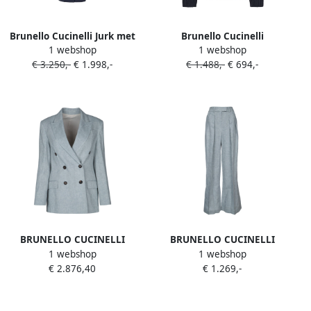
Brunello Cucinelli Jurk met
Brunello Cucinelli
1 webshop
1 webshop
korte mouwen Blauw
Opengewerkte trui met
€ 3.250,-
€ 1.998,-
€ 1.488,-
€ 694,-
lange mouwen Blauw
BRUNELLO CUCINELLI
BRUNELLO CUCINELLI
1 webshop
1 webshop
Dubbelrijige blazers en
Stijlvolle broeken voor
€ 2.876,40
€ 1.269,-
vesten Blue Dames
mannen Blue Dames