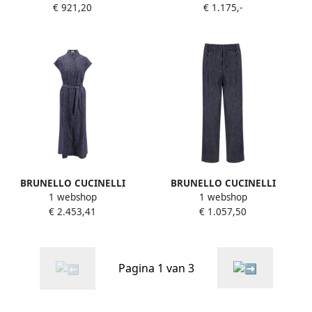
€ 921,20
€ 1.175,-
Blue Dames
BRUNELLO CUCINELLI
BRUNELLO CUCINELLI
1 webshop
1 webshop
Denim chemisier jurk met
Klassieke Denimstijl
€ 2.453,41
€ 1.057,50
knopen en riem Blue Dames
Elastische Taillebroek Blue
Dames
Pagina 1 van 3