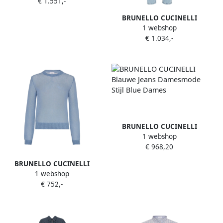
€ 1.551,-
Gestreept Overhemd Blue
Dames
BRUNELLO CUCINELLI
1 webshop
Stijlvolle Jeans voor Mannen
€ 1.034,-
Blue Dames
BRUNELLO CUCINELLI
1 webshop
Blauwe Jeans Damesmode
€ 968,20
Stijl Blue Dames
BRUNELLO CUCINELLI
1 webshop
Blauwe Avion Sweater Blue
€ 752,-
Dames