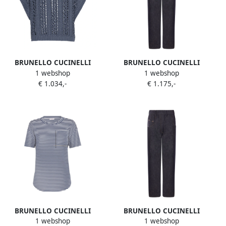
BRUNELLO CUCINELLI
BRUNELLO CUCINELLI
1 webshop
1 webshop
Blauwe Avion Sweater Blue
Klassieke Denim Broek voor
€ 1.034,-
€ 1.175,-
Dames
Dagelijks Gebruik Blue
Dames
BRUNELLO CUCINELLI
BRUNELLO CUCINELLI
1 webshop
1 webshop
Stijlvolle T-shirts en Polos
Blauwe Broek Blue Dames