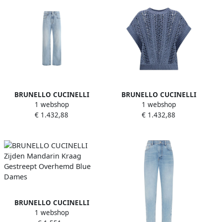
BRUNELLO CUCINELLI
BRUNELLO CUCINELLI
1 webshop
1 webshop
Moderne Five-Pocket Jeans
Geperforeerde
€ 1.432,88
€ 1.432,88
met Patch Detail Blue
Kantgebreide Vest Blue
Dames
Dames
BRUNELLO CUCINELLI
1 webshop
Zijden Mandarin Kraag