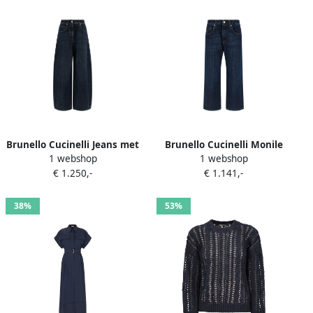
Brunello Cucinelli Jeans met
Brunello Cucinelli Monile
1 webshop
1 webshop
wijde pijpen en Monile-
stone-washed jeans Blauw
€ 1.250,-
€ 1.141,-
detail Blauw
38%
53%