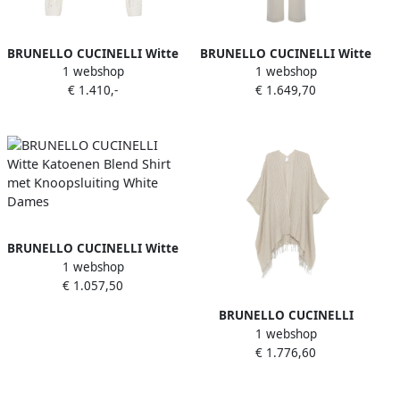
BRUNELLO CUCINELLI Witte
BRUNELLO CUCINELLI Witte
1 webshop
1 webshop
Geribbelde V-Hals Trui
Hoge Taille Wollen Broek
€ 1.410,-
€ 1.649,70
White Dames
White Dames
BRUNELLO CUCINELLI Witte
1 webshop
Katoenen Blend Shirt met
€ 1.057,50
Knoopsluiting White Dames
BRUNELLO CUCINELLI
1 webshop
Taupe Streep Patroon Korte
€ 1.776,60
Cape White Dames