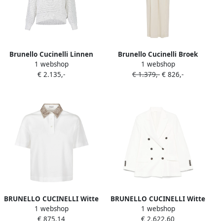
Brunello Cucinelli Linnen
Brunello Cucinelli Broek
1 webshop
1 webshop
trui met opengewerkte
met wijde pijpen Wit
€ 2.135,-
€ 1.379,-
€ 826,-
strepen en diamantvormig
garen Wit
BRUNELLO CUCINELLI Witte
BRUNELLO CUCINELLI Witte
1 webshop
1 webshop
Polo T-shirts en Polos White
double-breasted blazer met
€ 875,14
€ 2.622,60
Dames
peak revers White Dames