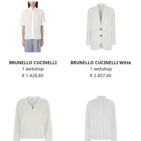
BRUNELLO CUCINELLI
BRUNELLO CUCINELLI Witte
1 webshop
1 webshop
Stijlvolle Blouse voor
Jas met Monil Detail White
€ 1.428,80
€ 2.857,60
Vrouwen White Dames
Dames