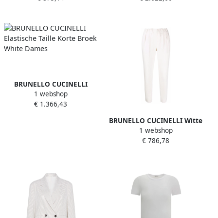
BRUNELLO CUCINELLI
1 webshop
Elastische Taille Korte Broek
€ 1.366,43
White Dames
BRUNELLO CUCINELLI Witte
1 webshop
Hoge Taille Katoenen
€ 786,78
Culotte Broek White Dames