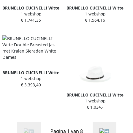
BRUNELLO CUCINELLI Witte
BRUNELLO CUCINELLI Witte
1 webshop
1 webshop
Bloemen Overhemd White
V-hals Trui Gebreide kleding
€ 1.741,35
€ 1.564,16
Dames
Ss25 White Dames
BRUNELLO CUCINELLI Witte
1 webshop
Double Breasted Jas met
€ 3.393,40
Kralen Sieraden White
Dames
BRUNELLO CUCINELLI Witte
1 webshop
brede randpet White
€ 1.034,-
Dames
Pagina 1 van 8