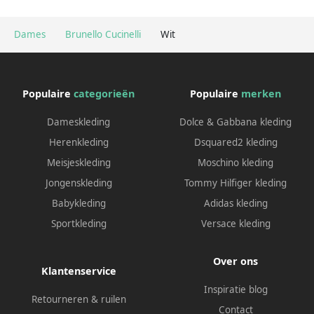
Dames
Brunello Cucinelli
Wit
Populaire
categorieën
Populaire
merken
Dameskleding
Dolce & Gabbana kleding
Herenkleding
Dsquared2 kleding
Meisjeskleding
Moschino kleding
Jongenskleding
Tommy Hilfiger kleding
Babykleding
Adidas kleding
Sportkleding
Versace kleding
Over ons
Klantenservice
Inspiratie blog
Retourneren & ruilen
Contact