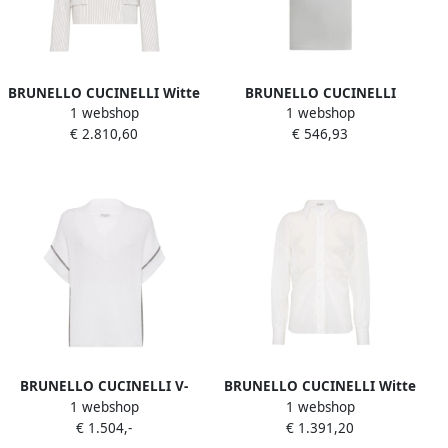
BRUNELLO CUCINELLI Witte
BRUNELLO CUCINELLI
1 webshop
1 webshop
Double-Breasted Jas met
Monochrome Crew Neck T-
€ 2.810,60
€ 546,93
Zakken White Dames
shirt White Dames
BRUNELLO CUCINELLI V-
BRUNELLO CUCINELLI Witte
1 webshop
1 webshop
hals trui korte mouw
Klassieke Kraag Blouse
€ 1.504,-
€ 1.391,20
lichtgewicht breisel White
White Dames