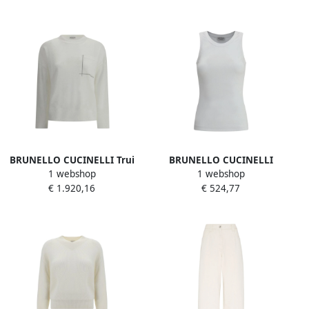
Dames
BRUNELLO CUCINELLI Trui
BRUNELLO CUCINELLI
1 webshop
1 webshop
met juweelversierde zak
Geribbelde Aansluitende
€ 1.920,16
€ 524,77
White Dames
Top White Dames