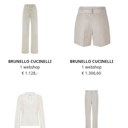
BRUNELLO CUCINELLI
BRUNELLO CUCINELLI
1 webshop
1 webshop
Moderne Losse Denim Jeans
Bermuda Shorts White
€ 1.128,-
€ 1.306,60
White Dames
Dames