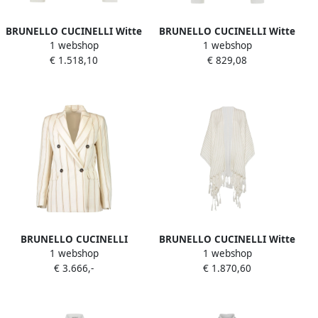
BRUNELLO CUCINELLI Witte
BRUNELLO CUCINELLI Witte
1 webshop
1 webshop
V-hals trui met Monile
Shirt met Puntkraag van
€ 1.518,10
€ 829,08
detail White Dames
Katoenmix White Dames
BRUNELLO CUCINELLI
BRUNELLO CUCINELLI Witte
1 webshop
1 webshop
Stijlvolle Jassen voor
Kwastdetail Geknoopte
€ 3.666,-
€ 1.870,60
Mannen White Dames
Lange Mouwen White
Dames