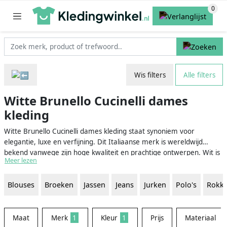
Wis filters
Alle filters
Witte Brunello Cucinelli dames
kleding
Witte Brunello Cucinelli dames kleding staat synoniem voor
elegantie, luxe en verfijning. Dit Italiaanse merk is wereldwijd
bekend vanwege zijn hoge kwaliteit en prachtige ontwerpen. Wit is
Meer lezen
een tijdloze en klassieke kleur, waardoor de kledingstukken van
Brunello Cucinelli een geweldige aanvulling zijn op elke garderobe.
Blouses
Broeken
Jassen
Jeans
Jurken
Polo's
Rokk
Of je nu op zoek bent naar een stijlvolle jurk, een comfortabele trui
of een chique blouse, de witte Brunello Cucinelli dames kleding
biedt een breed scala aan opties die perfect zijn voor elke
gelegenheid.
Maat
Merk
1
Kleur
1
Prijs
Materiaal