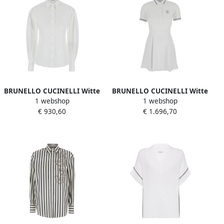
BRUNELLO CUCINELLI Witte
BRUNELLO CUCINELLI Witte
1 webshop
1 webshop
Overhemd Puntkraag
Jurk met Logo Borduursel
€ 930,60
€ 1.696,70
Lange Mouwen White
en Wijd Uitlopend Ontwerp
Dames
in Katoen White Dames