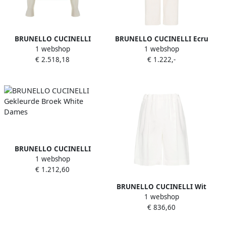
BRUNELLO CUCINELLI
BRUNELLO CUCINELLI Ecru
1 webshop
1 webshop
Geribbelde V-hals Kasjmier
Broek met Kettingdetail
€ 2.518,18
€ 1.222,-
Trui White Dames
White Dames
BRUNELLO CUCINELLI
1 webshop
Gekleurde Broek White
€ 1.212,60
Dames
BRUNELLO CUCINELLI Wit
1 webshop
Linnenmix Tailored
€ 836,60
Elastische Tailleband White
Dames