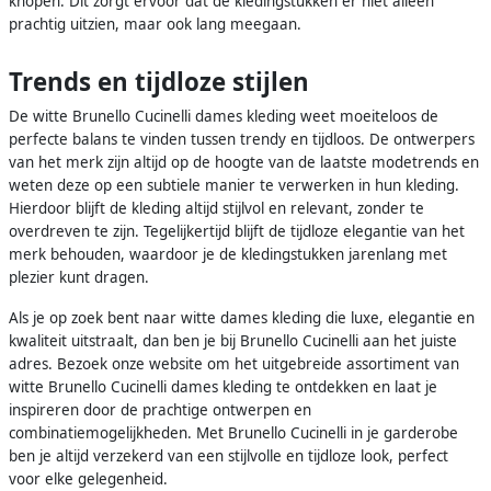
knopen. Dit zorgt ervoor dat de kledingstukken er niet alleen
prachtig uitzien, maar ook lang meegaan.
Trends en tijdloze stijlen
De witte Brunello Cucinelli dames kleding weet moeiteloos de
perfecte balans te vinden tussen trendy en tijdloos. De ontwerpers
van het merk zijn altijd op de hoogte van de laatste modetrends en
weten deze op een subtiele manier te verwerken in hun kleding.
Hierdoor blijft de kleding altijd stijlvol en relevant, zonder te
overdreven te zijn. Tegelijkertijd blijft de tijdloze elegantie van het
merk behouden, waardoor je de kledingstukken jarenlang met
plezier kunt dragen.
Als je op zoek bent naar witte dames kleding die luxe, elegantie en
kwaliteit uitstraalt, dan ben je bij Brunello Cucinelli aan het juiste
adres. Bezoek onze website om het uitgebreide assortiment van
witte Brunello Cucinelli dames kleding te ontdekken en laat je
inspireren door de prachtige ontwerpen en
combinatiemogelijkheden. Met Brunello Cucinelli in je garderobe
ben je altijd verzekerd van een stijlvolle en tijdloze look, perfect
voor elke gelegenheid.