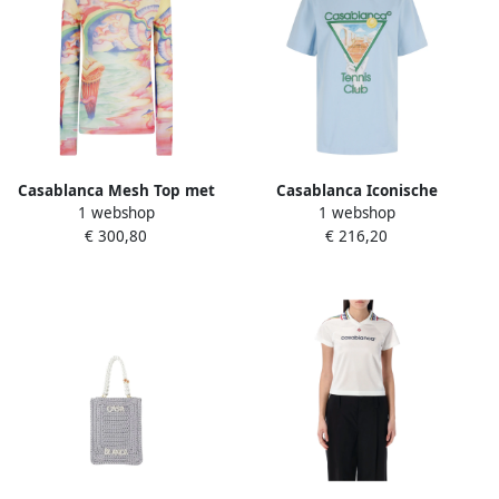
Casablanca Mesh Top met
Casablanca Iconische
1 webshop
1 webshop
Print Design Multicolor
Tennisstijl voor
€ 300,80
€ 216,20
Dames
Metafysische Spelers Blue
Dames