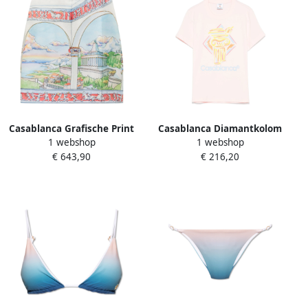
Casablanca Grafische Print
Casablanca Diamantkolom
1 webshop
1 webshop
Mini Rok in Wit Multicolor
T-shirt Roze Pink Dames
€ 643,90
€ 216,20
Dames