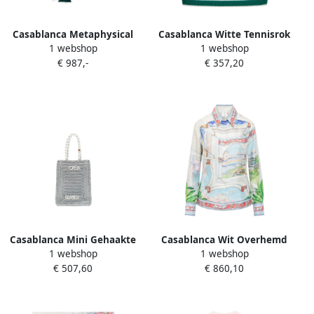
Casablanca Metaphysical
Casablanca Witte Tennisrok
1 webshop
1 webshop
zijden wikkelshirt Green
met Logo Borduursel White
€ 987,-
€ 357,20
Dames
Dames
Casablanca Mini Gehaakte
Casablanca Wit Overhemd
1 webshop
1 webshop
Winkelmand Gray Dames
met Verborgen
€ 507,60
€ 860,10
Knoopsluiting Multicolor
Dames