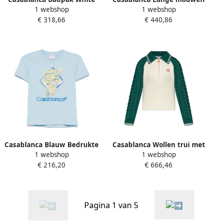
1 webshop
1 webshop
Dames
top met split White Dames
€ 318,66
€ 440,86
Casablanca Blauw Bedrukte
Casablanca Wollen trui met
1 webshop
1 webshop
Crewneck T-shirts en Polos
logo Beige Dames
€ 216,20
€ 666,46
Blue Dames
Pagina 1 van 5