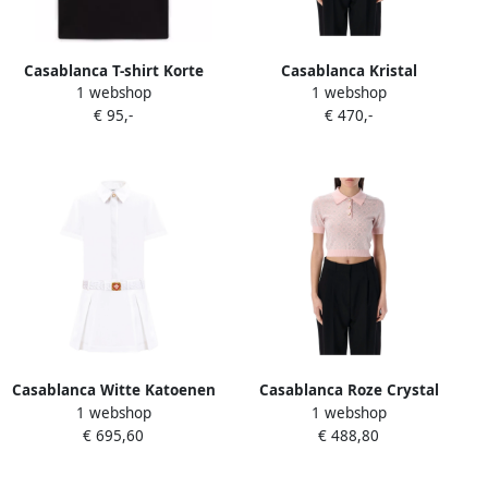
Casablanca T-shirt Korte
Casablanca Kristal
1 webshop
1 webshop
Mouw GRADIENT STACKED
Monogram Polo Shirt Pink
€ 95,-
€ 470,-
LOGO TSHIRT BLACK
Dames
Casablanca Witte Katoenen
Casablanca Roze Crystal
1 webshop
1 webshop
Mini Jurk met Afneembare
Monogram Gebreide
€ 695,60
€ 488,80
Riem White Dames
Poloshirt Pink Dames