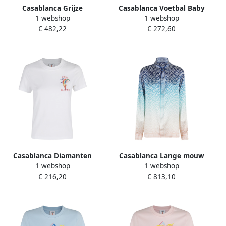
Casablanca Grijze
Casablanca Voetbal Baby
1 webshop
1 webshop
Synthetische Mini Shopper
Tee White Dames
€ 482,22
€ 272,60
Gray Dames
Casablanca Diamanten
Casablanca Lange mouw
1 webshop
1 webshop
Kolom T-shirt White Dames
klassieke kraag overhemd
€ 216,20
€ 813,10
Multicolor Dames