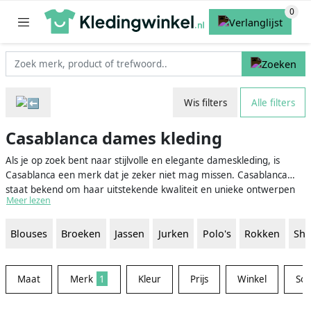
Wis filters
Alle filters
Casablanca dames kleding
Als je op zoek bent naar stijlvolle en elegante dameskleding, is
Casablanca een merk dat je zeker niet mag missen. Casablanca
staat bekend om haar uitstekende kwaliteit en unieke ontwerpen
Meer lezen
die perfect zijn voor elke gelegenheid. Dit merk biedt een breed
scala aan kledingstukken, zoals jurken, blouses, rokken en nog veel
Blouses
Broeken
Jassen
Jurken
Polo's
Rokken
Shi
meer, waardoor je altijd een geschikte outfit kunt vinden die past bij
jouw persoonlijke stijl en smaak.
Maat
Merk
1
Kleur
Prijs
Winkel
Sor