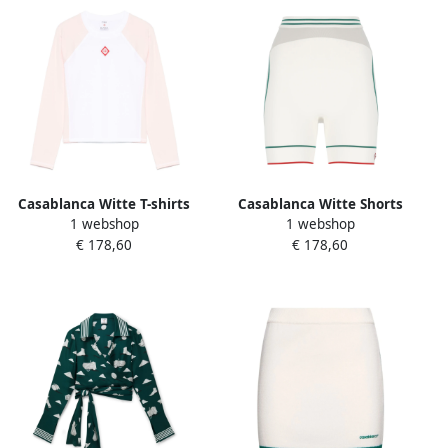
Casablanca Witte T-shirts
Casablanca Witte Shorts
1 webshop
1 webshop
en Polos met Logo White
met Contrasterende
€ 178,60
€ 178,60
Dames
Kleurbanden White Dames