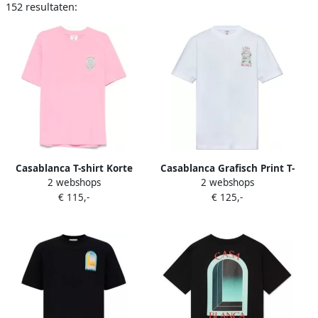
152 resultaten:
Casablanca T-shirt Korte
Casablanca Grafisch Print T-
2 webshops
2 webshops
Mouw CASA WAY SKATE
shirt met Monogramdetail
€ 115,-
€ 125,-
TSHIRT PINK
White