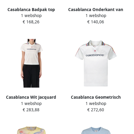
Casablanca Badpak top
Casablanca Onderkant van
1 webshop
1 webshop
Blue Dames
badpak Blue Dames
€ 168,26
€ 140,06
Casablanca Wit Jacquard
Casablanca Geometrisch
1 webshop
1 webshop
Monogram Voetbal T-shirt
Jacquard V-Hals T-Shirt
€ 283,88
€ 272,60
White Dames
White Dames