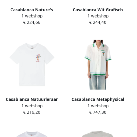
Casablanca Nature's
Casablanca Wit Grafisch
1 webshop
1 webshop
Teacher Grafisch T-shirt Wit
Print T-shirt White Dames
€ 224,66
€ 244,40
White Dames
Casablanca Natuurleraar
Casablanca Metaphysical
1 webshop
1 webshop
Grafisch T-shirt White
Tennis Icon Silk Shirt White
€ 216,20
€ 747,30
Dames
Dames