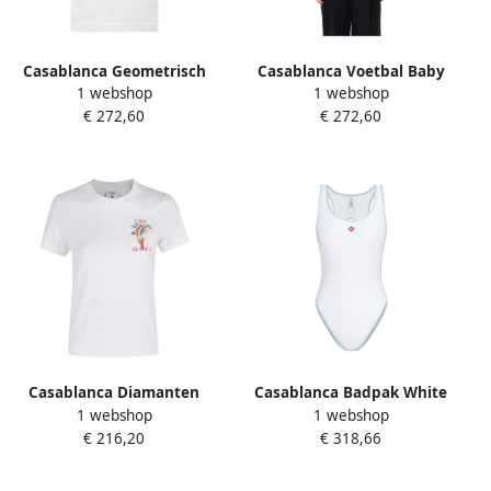
Casablanca Geometrisch
Casablanca Voetbal Baby
1 webshop
1 webshop
Jacquard V-Hals T-Shirt
Tee White Dames
€ 272,60
€ 272,60
White Dames
Casablanca Diamanten
Casablanca Badpak White
1 webshop
1 webshop
Kolom T-shirt White Dames
Dames
€ 216,20
€ 318,66