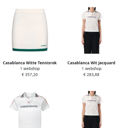
Casablanca Witte Tennisrok
Casablanca Wit Jacquard
1 webshop
1 webshop
met Logo Borduursel White
Monogram Voetbal T-shirt
€ 357,20
€ 283,88
Dames
White Dames