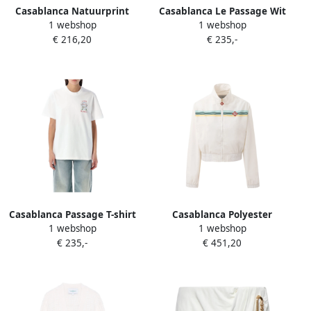
Casablanca Natuurprint
Casablanca Le Passage Wit
1 webshop
1 webshop
Aansluitend T-shirt White
T-shirt en Polo White Dames
€ 216,20
€ 235,-
Dames
Casablanca Passage T-shirt
Casablanca Polyester
1 webshop
1 webshop
White Dames
Pullover in Weier Stijl White
€ 235,-
€ 451,20
Dames