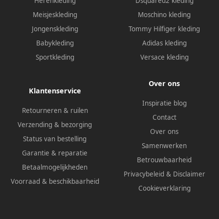
Herenkleding
Dsquared2 kleding
Meisjeskleding
Moschino kleding
Jongenskleding
Tommy Hilfiger kleding
Babykleding
Adidas kleding
Sportkleding
Versace kleding
Over ons
Klantenservice
Inspiratie blog
Retourneren & ruilen
Contact
Verzending & bezorging
Over ons
Status van bestelling
Samenwerken
Garantie & reparatie
Betrouwbaarheid
Betaalmogelijkheden
Privacybeleid
&
Disclaimer
Voorraad & beschikbaarheid
Cookieverklaring