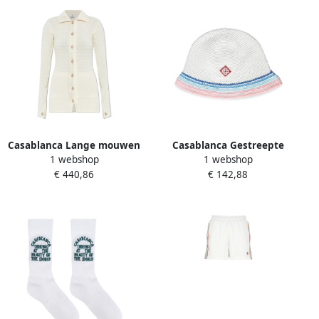
Casablanca Lange mouwen
Casablanca Gestreepte
1 webshop
1 webshop
top met split White Dames
Katoenen Beanie in Wit
€ 440,86
€ 142,88
White Unisex