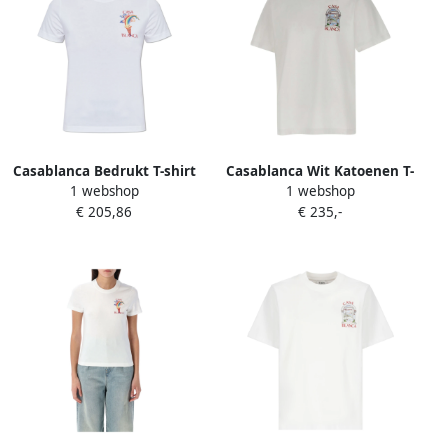
Casablanca Bedrukt T-shirt
Casablanca Wit Katoenen T-
1 webshop
1 webshop
White Dames
shirt met Logoprint White
€ 205,86
€ 235,-