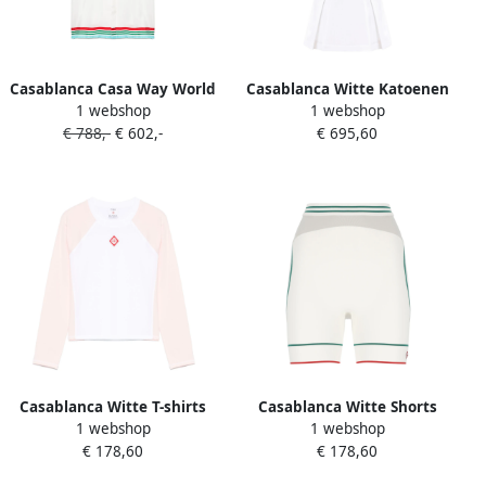
Casablanca Casa Way World
Casablanca Witte Katoenen
1 webshop
1 webshop
Series blouse Wit
Mini Jurk met Afneembare
€ 788,-
€ 602,-
€ 695,60
Riem White Dames
Casablanca Witte T-shirts
Casablanca Witte Shorts
1 webshop
1 webshop
en Polos met Logo White
met Contrasterende
€ 178,60
€ 178,60
Dames
Kleurbanden White Dames