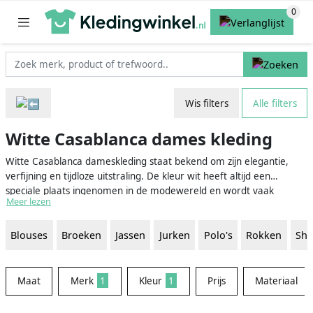
Wis filters
Alle filters
Witte Casablanca dames kleding
Witte Casablanca dameskleding staat bekend om zijn elegantie,
verfijning en tijdloze uitstraling. De kleur wit heeft altijd een
speciale plaats ingenomen in de modewereld en wordt vaak
Meer lezen
geassocieerd met puurheid, frisheid en zomerse vibes. Casablanca,
een bekend modemerk, combineert de klassieke schoonheid van
Blouses
Broeken
Jassen
Jurken
Polo's
Rokken
Shi
wit met zijn verfijnde ontwerpen om stijlvolle en modieuze kleding
te bieden die geschikt is voor verschillende gelegenheden. Van
luchtige zomerjurken, stijlvolle blousejes tot elegante avondkleding,
witte Casablanca dameskleding heeft het allemaal.
Maat
Merk
1
Kleur
1
Prijs
Materiaal