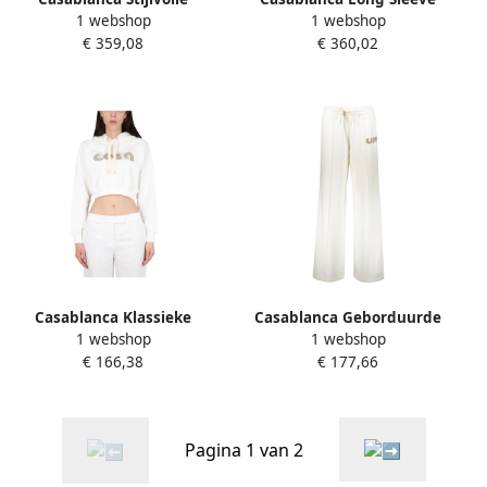
1 webshop
1 webshop
Breigoed Collectie White
Tops White Dames
€ 359,08
€ 360,02
Dames
Casablanca Klassieke
Casablanca Geborduurde
1 webshop
1 webshop
Hoodie voor Dagelijks
Katoenen Track-Pants White
€ 166,38
€ 177,66
Comfort White Dames
Dames
Pagina 1 van 2