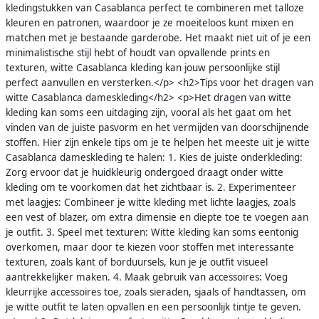
kledingstukken van Casablanca perfect te combineren met talloze
kleuren en patronen, waardoor je ze moeiteloos kunt mixen en
matchen met je bestaande garderobe. Het maakt niet uit of je een
minimalistische stijl hebt of houdt van opvallende prints en
texturen, witte Casablanca kleding kan jouw persoonlijke stijl
perfect aanvullen en versterken.</p> <h2>Tips voor het dragen van
witte Casablanca dameskleding</h2> <p>Het dragen van witte
kleding kan soms een uitdaging zijn, vooral als het gaat om het
vinden van de juiste pasvorm en het vermijden van doorschijnende
stoffen. Hier zijn enkele tips om je te helpen het meeste uit je witte
Casablanca dameskleding te halen: 1. Kies de juiste onderkleding:
Zorg ervoor dat je huidkleurig ondergoed draagt onder witte
kleding om te voorkomen dat het zichtbaar is. 2. Experimenteer
met laagjes: Combineer je witte kleding met lichte laagjes, zoals
een vest of blazer, om extra dimensie en diepte toe te voegen aan
je outfit. 3. Speel met texturen: Witte kleding kan soms eentonig
overkomen, maar door te kiezen voor stoffen met interessante
texturen, zoals kant of borduursels, kun je je outfit visueel
aantrekkelijker maken. 4. Maak gebruik van accessoires: Voeg
kleurrijke accessoires toe, zoals sieraden, sjaals of handtassen, om
je witte outfit te laten opvallen en een persoonlijk tintje te geven.