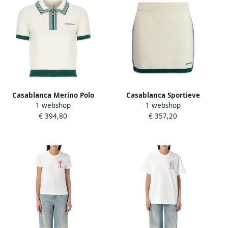
Casablanca Merino Polo
Casablanca Sportieve
1 webshop
1 webshop
Sweater met Rits Sluiting
Wollen Minirok met
€ 394,80
€ 357,20
White Dames
Kleurrijke Banden White
Dames