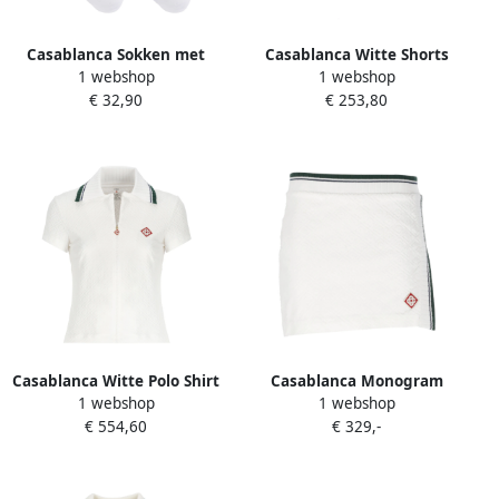
Casablanca Sokken met
Casablanca Witte Shorts
1 webshop
1 webshop
logo White Dames
met Elastische Tailleband
€ 32,90
€ 253,80
White Dames
Casablanca Witte Polo Shirt
Casablanca Monogram
1 webshop
1 webshop
met Kraag White Dames
Minirok Wit Geribbelde
€ 554,60
€ 329,-
Elastische Taille White
Dames