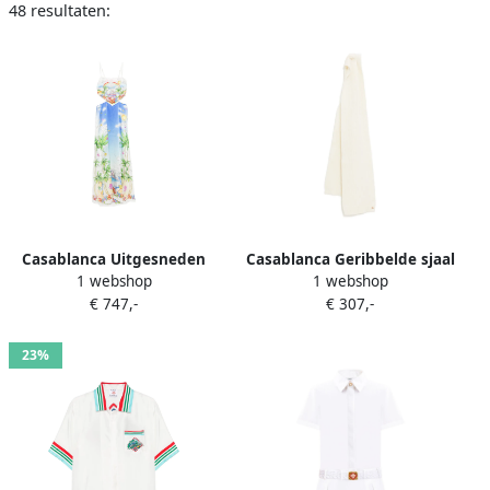
48 resultaten:
Casablanca Uitgesneden
Casablanca Geribbelde sjaal
1 webshop
1 webshop
maxi-jurk Wit
Wit
€ 747,-
€ 307,-
23%