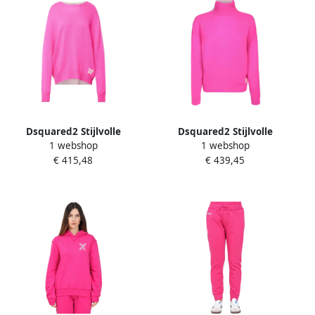
Dsquared2 Stijlvolle
Dsquared2 Stijlvolle
1 webshop
1 webshop
Gebreide Pullover Sweater
Gebreide Pullover Sweater
€ 415,48
€ 439,45
Pink Dames
Pink Dames