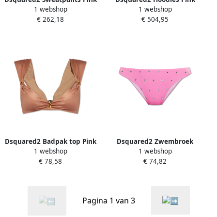
1 webshop
1 webshop
Dames
Dames
€ 262,18
€ 504,95
Dsquared2 Badpak top Pink
Dsquared2 Zwembroek
1 webshop
1 webshop
Dames
onderkant Pink Dames
€ 78,58
€ 74,82
Pagina 1 van 3