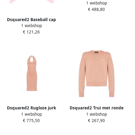
1 webshop
Gebreide Kant Polo Shirt
€ 488,80
Pink Dames
Dsquared2 Baseball cap
1 webshop
Pink Dames
€ 121,26
Dsquared2 Rugloze jurk
Dsquared2 Trui met ronde
1 webshop
1 webshop
Pink Dames
halslijn Pink Dames
€ 775,50
€ 267,90