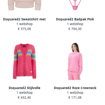
Dsquared2 Sweatshirt met
Dsquared2 Badpak Pink
1 webshop
1 webshop
logo Pink Dames
Dames
€ 375,06
€ 794,30
Dsquared2 Stijlvolle
Dsquared2 Roze Crewneck
1 webshop
1 webshop
Gebreide Collectie Pink
Trui Lente Zomer Pink
€ 432,40
€ 171,08
Dames
Dames