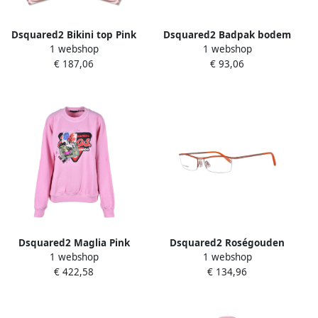
Dsquared2 Bikini top Pink
Dsquared2 Badpak bodem
1 webshop
1 webshop
Dames
Pink Dames
€ 187,06
€ 93,06
Dsquared2 Maglia Pink
Dsquared2 Roségouden
1 webshop
1 webshop
Dames
metalen frames voor
€ 422,58
€ 134,96
vrouwen Pink Dames