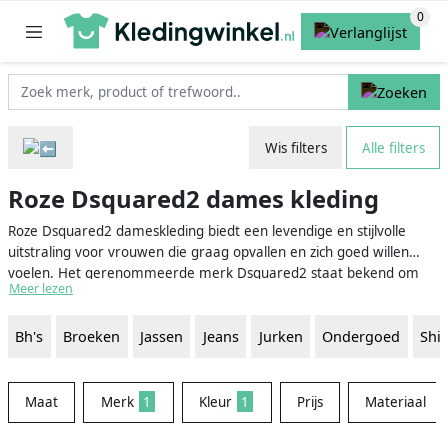
Wis filters
Alle filters
Roze Dsquared2 dames kleding
Roze Dsquared2 dameskleding biedt een levendige en stijlvolle
uitstraling voor vrouwen die graag opvallen en zich goed willen
voelen. Het gerenommeerde merk Dsquared2 staat bekend om
Meer lezen
zijn hoogwaardige kleding, gewaagde ontwerpen en uitgesproken
stijl. Roze is de perfecte kleur om je vrouwelijkheid en
Bh's
Broeken
Jassen
Jeans
Jurken
Ondergoed
Shir
zelfvertrouwen te benadrukken, en het combineren van roze met
het unieke, modieuze karakter van Dsquared2 kleding zorgt voor
een onweerstaanbare look. Laat je inspireren door de verschillende
stijlen en mogelijkheden om je eigen Dsquared2 garderobe samen
Maat
Merk
1
Kleur
1
Prijs
Materiaal
te stellen.