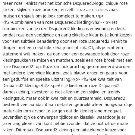
meer roze T-shirts met het iconische Dsquared2-logo, chique roze
jurken, stijlvolle roze broeken, en zelfs roze accessoires zoals
mutsen en sjaals om je look compleet te maken.</p>
<h2>Combineren van roze Dsquared2 kleding</h2> <p>Het
combineren van je roze Dsquared2 kleding is eenvoudig en leuk,
omdat roze een veelzijdige en aantrekkelijke kleur is. Je kunt kiezen
voor een subtiele benadering door een roze Dsquared2 T-shirt te
dragen met een neutrale kleur jeans of rok. Of, als je echt een
statement wilt maken, ga dan voor een gewaagde look door roze
kledingstukken te mixen en matchen, zoals een roze broek met een
roze Dsquared2 top. Roze kan ook prachtig gecombineerd worden
met andere levendige kleuren, zoals blauw, groen en paars, voor
een gedurfde en speelse uitstraling.</p> <h2>De kwaliteit van
Dsquared2 kleding</h2> <p>Als je kiest voor roze Dsquared2
dameskleding, investeer je niet alleen in een stijlvol en trendy
kledingstuk, maar ook in kwaliteit en duurzaamheid. Dsquared2
besteedt veel aandacht aan detail en gebruikt alleen hoogwaardige
materialen om ervoor te zorgen dat de kleding lang meegaat.
Bovendien zijn de ontwerpen tijdloos en klassiek, waardoor je er
jarenlang plezier van kunt hebben zonder dat ze ooit uit de mode
raken. Dit maakt Dsquared2 kleding een uitstekende keuze voor