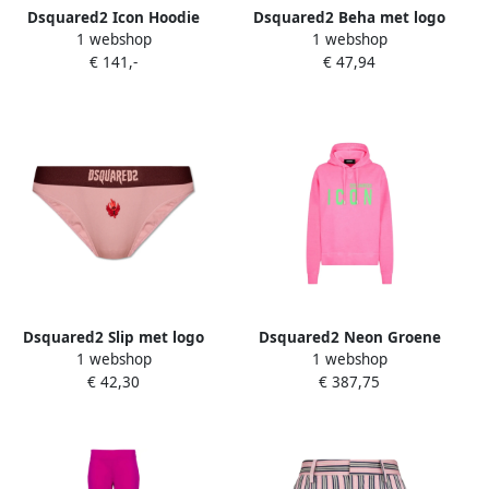
Dsquared2 Icon Hoodie
Dsquared2 Beha met logo
1 webshop
1 webshop
Rosa Pink Dames
Pink Dames
€ 141,-
€ 47,94
Dsquared2 Slip met logo
Dsquared2 Neon Groene
1 webshop
1 webshop
Pink Dames
Hoodie Iconische Cool Fit
€ 42,30
€ 387,75
Pink Dames