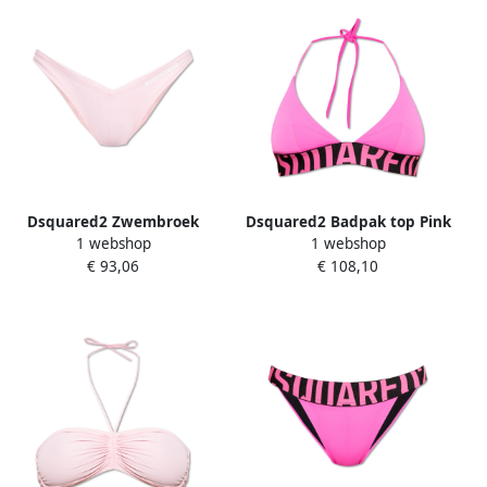
Dsquared2 Zwembroek
Dsquared2 Badpak top Pink
1 webshop
1 webshop
onderstuk Pink Dames
Dames
€ 93,06
€ 108,10