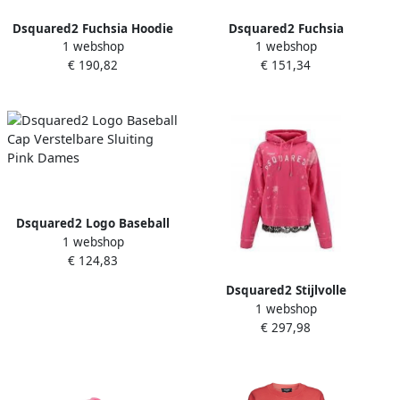
Dsquared2 Fuchsia Hoodie
Dsquared2 Fuchsia
1 webshop
1 webshop
met Sport Edtn.09 Print
Sportbroek met Logoprint
€ 190,82
€ 151,34
Pink Dames
Pink Dames
Dsquared2 Logo Baseball
1 webshop
Cap Verstelbare Sluiting
€ 124,83
Pink Dames
Dsquared2 Stijlvolle
1 webshop
Sweatshirt voor Mannen
€ 297,98
Pink Dames