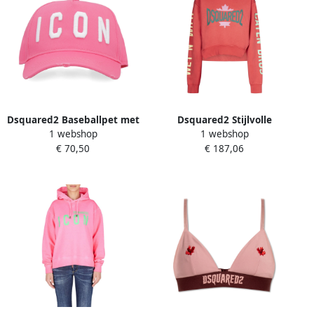
Dsquared2 Baseballpet met
Dsquared2 Stijlvolle
1 webshop
1 webshop
reliëf logo Pink Dames
Switshirt voor mode-
€ 70,50
€ 187,06
liefhebbers Pink Dames