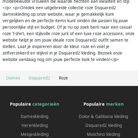
modebewuste vrouwen die waarde hechten aan kwaliteit en stijl.
</p> <p>Ontdek een uitgebreide collectie roze Dsquared2
dameskleding op onze website, waar je gemakkelijk kunt
vergelijken en de perfecte items kunt vinden die passen bij jouw
persoonlijke stijl en budget. Of je nu op zoek bent naar een casual
roze T-shirt, een stijlvolle roze jurk of een luxe roze accessoire, onze
website helpt je om jouw ideale roze Dsquared2 outfit samen te
stellen. Laat je inspireren door de kleur roze en voel je
zelfverzekerd en stijlvol in je Dsquared2 kleding. Bezoek onze
website vandaag nog om jouw perfecte look te vinden!</p>
Dames
Dsquared2
Roze
Populaire
categorieën
Populaire
merken
Dameskleding
Dolce & Gabbana kleding
Herenkleding
Dsquared2 kleding
Meisjeskleding
Moschino kleding