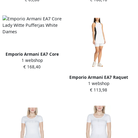
33210 White Dames
Broek White Dames
Emporio Armani EA7 Core
1 webshop
Lady Witte Pufferjas White
€ 168,40
Dames
Emporio Armani EA7 Raquet
1 webshop
Sportswear Set Mini Jurk
€ 113,98
White Dames