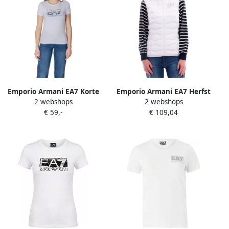
Emporio Armani EA7 Korte
Emporio Armani EA7 Herfst
2 webshops
2 webshops
mouwen katoenen T-shirt
Winter Dames Bomberjack
€ 59,-
€ 109,04
collectie White Dames
White Dames