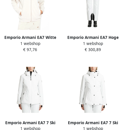
Emporio Armani EA7 Witte
Emporio Armani EA7 Hoge
1 webshop
1 webshop
Zand Hoodie met
Taille Ski Broek Effen Logo
€ 97,76
€ 300,89
Roségouden Rits White
White Dames
Dames
Emporio Armani EA7 7 Ski
Emporio Armani EA7 7 Ski
1 webshop
1 webshop
Jas met Capuchon en Logo
Jas met Drukknopen White