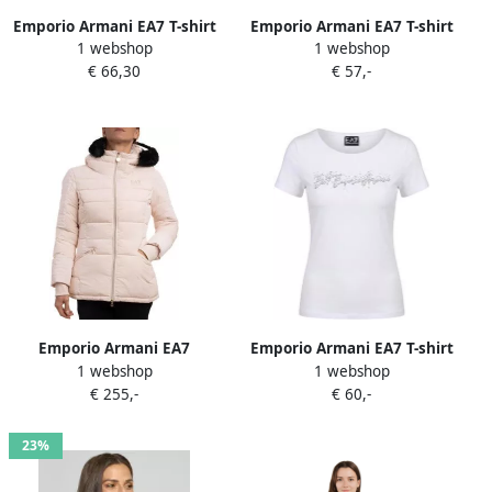
Emporio Armani EA7 T-shirt
Emporio Armani EA7 T-shirt
1 webshop
1 webshop
Korte Mouw 7W001093
7W000492AF10373
€ 66,30
€ 57,-
AF10373
Emporio Armani EA7
Emporio Armani EA7 T-shirt
1 webshop
1 webshop
Windjack 6RTB14TNDAZ
Korte Mouw 7W000978
€ 255,-
€ 60,-
AF10373
23%