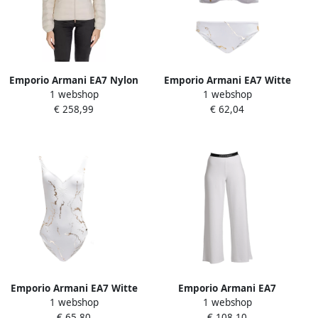
Emporio Armani EA7 Nylon
Emporio Armani EA7 Witte
1 webshop
1 webshop
Jas Herfst Winter Collectie
Bikini Set 911026-2R410-
€ 258,99
€ 62,04
Vrouwen Beige Dames
3320 White Dames
Emporio Armani EA7 Witte
Emporio Armani EA7
1 webshop
1 webshop
Bikini Set 911155-2R410-
Comfortabele 3Dtp70 Witte
€ 65,80
€ 108,10