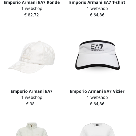
Emporio Armani EA7 Ronde
Emporio Armani EA7 T-shirt
1 webshop
1 webshop
hals Sweatshirt met Zijlogo
uit de collectie White
€ 82,72
€ 64,86
White Dames
Dames
Emporio Armani EA7
Emporio Armani EA7 Vizier
1 webshop
1 webshop
Verstelbare Logo Pet Effen
met bedrukt logo White
€ 98,-
€ 64,86
Details White Dames
Dames