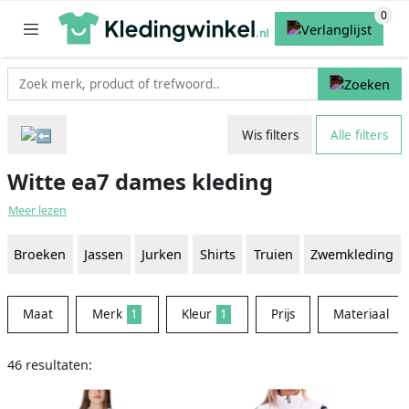
Wis filters
Alle filters
Witte ea7 dames kleding
Meer lezen
Broeken
Jassen
Jurken
Shirts
Truien
Zwemkleding
Maat
Merk
1
Kleur
1
Prijs
Materiaal
46 resultaten: