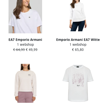
EA7 Emporio Armani
Emporio Armani EA7 Witte
1 webshop
1 webshop
Regular fit T-shirt van
Dames Sweatshirt met Logo
€ 64,99
€ 49,99
€ 65,80
katoenmix met logo-
White Dames
applicatie