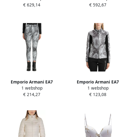
€ 629,14
€ 592,67
White Dames
Dames
Emporio Armani EA7
Emporio Armani EA7
1 webshop
1 webshop
Abstract Multicolor Ski
Abstract Multicolor Rits-
€ 214,27
€ 123,08
Broek White Dames
Sweatshirt White Dames