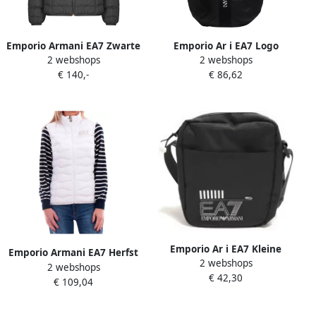
Emporio Armani EA7 Zwarte
Emporio Ar i EA7 Logo
2 webshops
2 webshops
Bomberjack met Logohoofd
Rugzak met Ritssluiting
€ 140,-
€ 86,62
Black Dames
Black
Emporio Ar i EA7 Kleine
Emporio Armani EA7 Herfst
2 webshops
zwarte nylon schoudertas
2 webshops
Winter Dames Bomberjack
€ 42,30
met verstelbare band Zwart
€ 109,04
White Dames