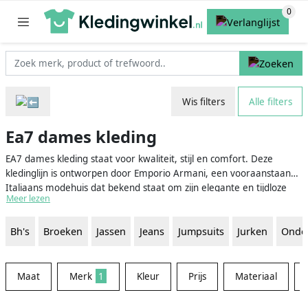
Wis filters
Alle filters
Ea7 dames kleding
EA7 dames kleding staat voor kwaliteit, stijl en comfort. Deze
kledinglijn is ontworpen door Emporio Armani, een vooraanstaand
Italiaans modehuis dat bekend staat om zijn elegante en tijdloze
Meer lezen
ontwerpen. EA7 richt zich op sportieve en casual kleding, zonder in
te leveren op stijl en verfijning. Hierdoor zijn de EA7 dames
Bh's
Broeken
Jassen
Jeans
Jumpsuits
Jurken
Onde
kledingstukken perfect voor vrouwen die op zoek zijn naar
modieuze en comfortabele kleding voor verschillende
gelegenheden, van sportieve activiteiten tot informele sociale
bijeenkomsten.
Maat
Merk
1
Kleur
Prijs
Materiaal