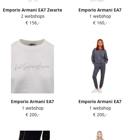
Emporio Armani EA7 Zwarte
Emporio Armani EA7
2 webshops
1 webshop
Jumpsuit met Capuchon en
Trainingspak 7W000463
€ 156,-
€ 160,-
Zakken Black Dames
AF13135
Emporio Armani EA7
Emporio Armani EA7
1 webshop
1 webshop
Trainingspak 7W001447
Trainingspak 7W001447
€ 200,-
€ 200,-
AF20758
AF20758