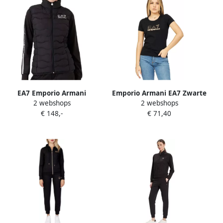
EA7 Emporio Armani
Emporio Armani EA7 Zwarte
2 webshops
2 webshops
Bodywarmer met
Katoenen Ronde Hals Slim
€ 148,-
€ 71,40
opstaande kraag model
Fit T-shirt Black Dames
'GIUBOTTO'