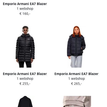
Emporio Armani EA7 Blazer
1 webshop
8NTB23 TNF8Z
€ 160,-
Emporio Armani EA7 Blazer
Emporio Armani EA7 Blazer
1 webshop
1 webshop
7W000685 AF12475
7W001496 AF26297
€ 255,-
€ 265,-