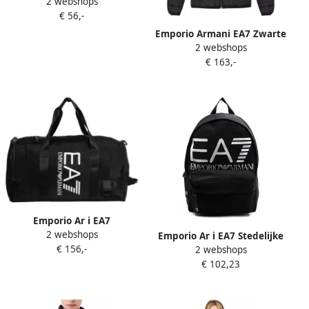
2 webshops
Beauty Case voor Jouw
€ 56,-
Essentials Black Unisex
Emporio Armani EA7 Zwarte
2 webshops
gewatteerde jas met
€ 163,-
capuchon en klein logo
Black Dames
Emporio Ar i EA7
2 webshops
Verstelbare Gymtas met
Emporio Ar i EA7 Stedelijke
€ 156,-
Afneembare Band Black
2 webshops
Rugzak met Verstelbare
€ 102,23
Banden Black