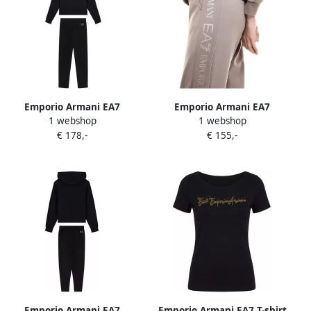
Emporio Armani EA7
Emporio Armani EA7
1 webshop
1 webshop
Trainingspak 7W001518
Trainingspak TRACKSUIT
€ 178,-
€ 155,-
AF12501
7W000789 AF18880
Emporio Armani EA7
Emporio Armani EA7 T-shirt