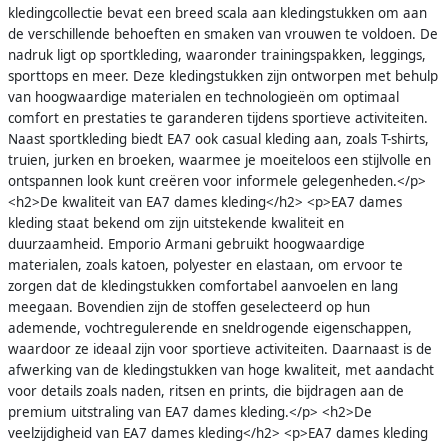
kledingcollectie bevat een breed scala aan kledingstukken om aan
de verschillende behoeften en smaken van vrouwen te voldoen. De
nadruk ligt op sportkleding, waaronder trainingspakken, leggings,
sporttops en meer. Deze kledingstukken zijn ontworpen met behulp
van hoogwaardige materialen en technologieën om optimaal
comfort en prestaties te garanderen tijdens sportieve activiteiten.
Naast sportkleding biedt EA7 ook casual kleding aan, zoals T-shirts,
truien, jurken en broeken, waarmee je moeiteloos een stijlvolle en
ontspannen look kunt creëren voor informele gelegenheden.</p>
<h2>De kwaliteit van EA7 dames kleding</h2> <p>EA7 dames
kleding staat bekend om zijn uitstekende kwaliteit en
duurzaamheid. Emporio Armani gebruikt hoogwaardige
materialen, zoals katoen, polyester en elastaan, om ervoor te
zorgen dat de kledingstukken comfortabel aanvoelen en lang
meegaan. Bovendien zijn de stoffen geselecteerd op hun
ademende, vochtregulerende en sneldrogende eigenschappen,
waardoor ze ideaal zijn voor sportieve activiteiten. Daarnaast is de
afwerking van de kledingstukken van hoge kwaliteit, met aandacht
voor details zoals naden, ritsen en prints, die bijdragen aan de
premium uitstraling van EA7 dames kleding.</p> <h2>De
veelzijdigheid van EA7 dames kleding</h2> <p>EA7 dames kleding