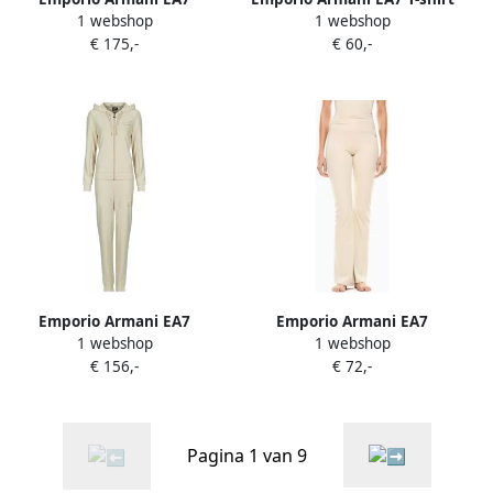
1 webshop
1 webshop
Trainingspak 7W001448
Korte Mouw 7W000978
€ 175,-
€ 60,-
AF12502
AF10373
Emporio Armani EA7
Emporio Armani EA7
1 webshop
1 webshop
Trainingspak TRAIN
Harembroek
€ 156,-
€ 72,-
TRACKSUIT W HO FZ CH
7W000924AF21585
EVOLUTION
Pagina 1 van 9