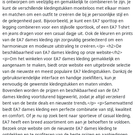
is ontworpen om veelzijdig en gemakkelijk te combineren te zijn. Je
kunt de verschillende kledingstukken moeiteloos met elkaar mixen
en matchen om een outfit te creëren die bij je persoonlijke stijl en
de gelegenheid past. Bijvoorbeeld, je kunt een EA7 sporttop en
legging combineren voor een stijlvolle sportlook, of een EA7 T-shirt
en jeans dragen voor een casual dagje uit. Ook de kleuren en prints
van de EA7 dames kleding zijn zorgvuldig geselecteerd om een
harmonieuze en modieuze uitstraling te creëren.</p> <h2>De
beschikbaarheid van EA7 dames kleding op onze website</h2>
<p>Om het winkelen voor EA7 dames kleding gemakkelijk en
aangenaam te maken, biedt onze website een uitgebreide selectie
van de nieuwste en meest populaire EA7 kledingstukken. Dankzij de
gebruiksvriendelijke interface en handige zoekfilters, kun je
eenvoudig de gewenste kledingstukken en maten vinden.
Bovendien worden de prijzen en beschikbaarheid van de EA7
dames kleding voortdurend bijgewerkt, zodat je altijd verzekerd
bent van de beste deals en nieuwste trends.</p> <p>Samenvattend
biedt EA7 dames kleding een perfecte combinatie van stijl, kwaliteit
en comfort. Of je nu op zoek bent naar sportieve of casual kleding,
EA7 heeft een breed assortiment om aan je behoeften te voldoen.
Bezoek onze website om de nieuwste EA7 dames kleding te
ontdekken en te profiteren van de beste prijzen en aanbiedingen.