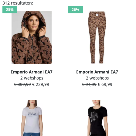
312 resultaten:
25%
26%
Emporio Armani EA7
Emporio Armani EA7
2 webshops
2 webshops
Donsjas TRAIN GRAPHIC
Legging TRAIN SPORTY
€ 309,99
€ 229,99
€ 94,99
€ 69,99
SERIES W REVERSIBLE
4EVER W LEGGINGS TRAIN
JACKET MEDIUM PADDED
SPORTY 4EVER W LEGGINGS