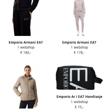
Emporio Armani EA7
Emporio Armani EA7
1 webshop
1 webshop
Trainingspak 8NTV51 TJ9RZ
Trainingspak 7W001518
€ 180,-
€ 178,-
AF12501
Emporio Ar i EA7 Handtasje
1 webshop
2450763R910
€ 75,-