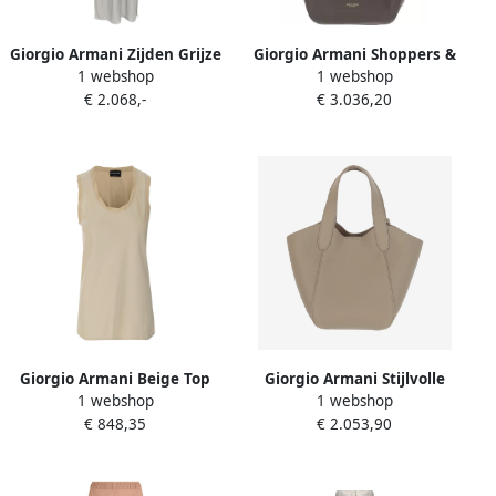
Giorgio Armani Zijden Grijze
Giorgio Armani Shoppers &
1 webshop
1 webshop
V-Hals Lange Jurk White
Totes Leather Tote Bag With
€ 2.068,-
€ 3.036,20
Dames
Logo in bruin
Giorgio Armani Beige Top
Giorgio Armani Stijlvolle
1 webshop
1 webshop
Model Draagt Beige Dames
Handtassen voor Modieuze
€ 848,35
€ 2.053,90
Vrouwen Beige Dames