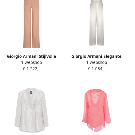
Giorgio Armani Stijlvolle
Giorgio Armani Elegante
1 webshop
1 webshop
Broeken voor Mannen Pink
Wijde Broek Gray Dames
€ 1.222,-
€ 1.034,-
Dames