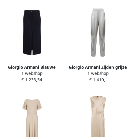
Giorgio Armani Blauwe
Giorgio Armani Zijden grijze
1 webshop
1 webshop
Katoenen Midi Rok met
broek met hoge taille Gray
€ 1.233,54
€ 1.410,-
Voorrits Blue Dames
Dames