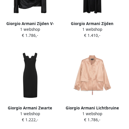
Giorgio Armani Zijden V-
Giorgio Armani Zijden
1 webshop
1 webshop
Hals Gedrapeerde Top
Zwarte Rok met
€ 1.786,-
€ 1.410,-
Zwart Black Dames
Sjaalsluiting Black Dames
Giorgio Armani Zwarte
Giorgio Armani Lichtbruine
1 webshop
1 webshop
Mouwloze Midi Jurk Black
Jas met Ritssluiting Brown
€ 1.222,-
€ 1.786,-
Dames
Dames