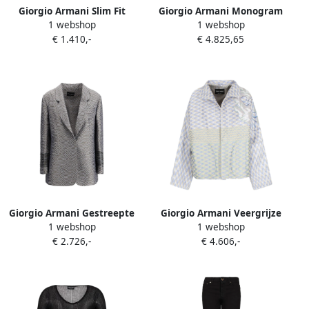
Giorgio Armani Slim Fit
Giorgio Armani Monogram
1 webshop
1 webshop
Broek Gray Dames
Leren Schoudertas Gray
€ 1.410,-
€ 4.825,65
Dames
Giorgio Armani Gestreepte
Giorgio Armani Veergrijze
1 webshop
1 webshop
Geborduurde Blazer met
Caban Coat Gray Dames
€ 2.726,-
€ 4.606,-
Zakken Gray Dames