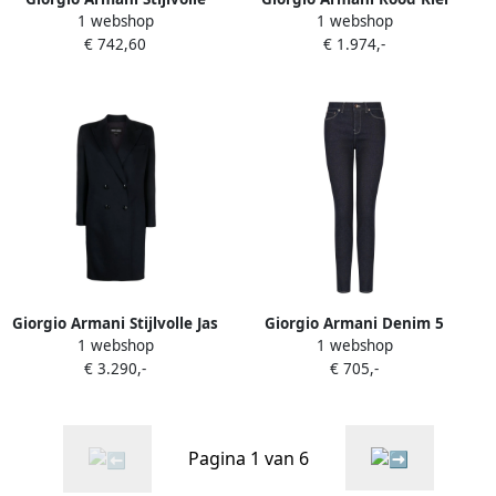
1 webshop
1 webshop
broeken voor mannen
Shirt voor Mannen Brown
€ 742,60
€ 1.974,-
Brown Dames
Dames
Giorgio Armani Stijlvolle Jas
Giorgio Armani Denim 5
1 webshop
1 webshop
voor Mannen en Vrouwen
Zakken Broek Blue Dames
€ 3.290,-
€ 705,-
Blue Dames
Pagina 1 van 6