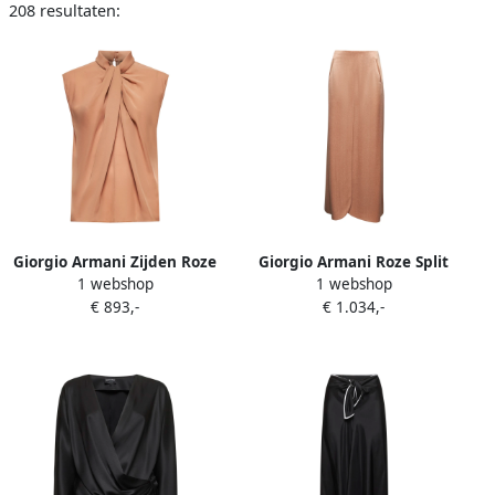
208 resultaten:
Giorgio Armani Zijden Roze
Giorgio Armani Roze Split
1 webshop
1 webshop
Top met Knoopdetail Beige
Rok Gemaakt in Italië Beige
€ 893,-
€ 1.034,-
Dames
Dames