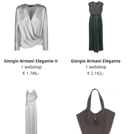
Giorgio Armani Elegante V-
Giorgio Armani Elegante
1 webshop
1 webshop
hals Zijden Blouse Gray
Jurken Collectie Green
€ 1.786,-
€ 2.162,-
Dames
Dames