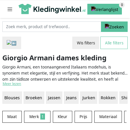
Wis filters
Alle filters
Giorgio Armani dames kleding
Giorgio Armani, een toonaangevend Italiaans modehuis, is
synoniem met elegantie, stijl en verfijning. Het merk staat bekend
om zijn tijdloze ontwerpen en uitstekende kwaliteit, en heeft al
Meer lezen
sinds de oprichting in 1975 een grote impact op de modewereld.
Giorgio Armani dames kleding omvat een breed scala aan
Blouses
Broeken
Jassen
Jeans
Jurken
Rokken
Shir
kledingstukken, van elegante avondjurken tot klassieke zakelijke
kleding en stijlvolle vrijetijdskleding. Deze kledingstukken zijn
speciaal ontworpen voor vrouwen die waarde hechten aan klasse
en finesse in hun garderobe.
Maat
Merk
1
Kleur
Prijs
Materiaal