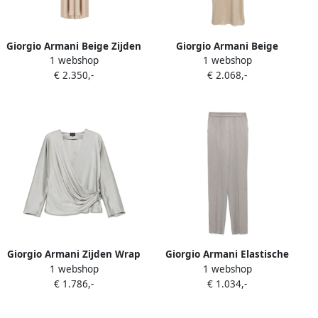
Giorgio Armani Beige Zijden
Giorgio Armani Beige
1 webshop
1 webshop
Georgette Boothals Jurk
Mouwloze Asymmetrische
€ 2.350,-
€ 2.068,-
Beige Dames
Hals Jurk Beige Dames
Giorgio Armani Zijden Wrap
Giorgio Armani Elastische
1 webshop
1 webshop
Blouse in Grijs Gray Dames
Taille Timberwolf Grijze
€ 1.786,-
€ 1.034,-
Broek Gray Dames