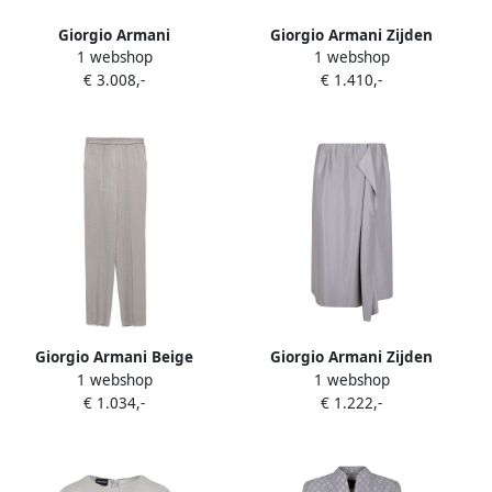
Giorgio Armani
Giorgio Armani Zijden
1 webshop
1 webshop
Geometrische Jacquardjas
Chiffon Roze Blouse Pink
€ 3.008,-
€ 1.410,-
met pailletten White Dames
Dames
Giorgio Armani Beige
Giorgio Armani Zijden
1 webshop
1 webshop
Stijlvolle Broek Beige Dames
Dubbele Raso Rok Gray
€ 1.034,-
€ 1.222,-
Dames