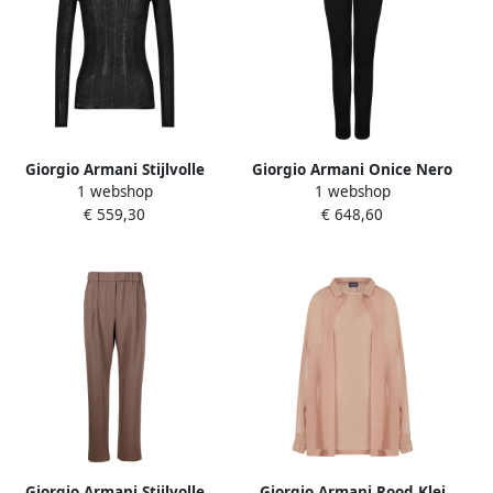
Giorgio Armani Stijlvolle
Giorgio Armani Onice Nero
1 webshop
1 webshop
Sweater Uc99 Black Dames
5 Zakken Broek Black
€ 559,30
€ 648,60
Dames
Giorgio Armani Stijlvolle
Giorgio Armani Rood Klei