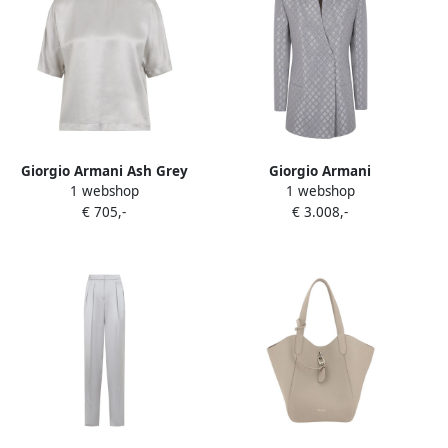
Giorgio Armani Ash Grey
Giorgio Armani
1 webshop
1 webshop
Shirt met Ronde Hals Gray
Geometrische Jacquard
€ 705,-
€ 3.008,-
Dames
Paillettenjas Gray Dames