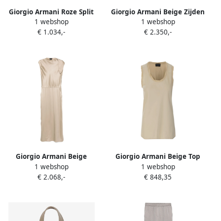
Giorgio Armani Roze Split
Giorgio Armani Beige Zijden
1 webshop
1 webshop
Rok Gemaakt in Italië Beige
Georgette Boothals Jurk
€ 1.034,-
€ 2.350,-
Dames
Beige Dames
Giorgio Armani Beige
Giorgio Armani Beige Top
1 webshop
1 webshop
Mouwloze Asymmetrische
Model Draagt Beige Dames
€ 2.068,-
€ 848,35
Hals Jurk Beige Dames