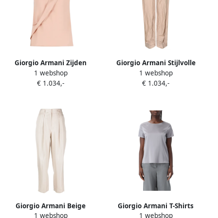
Giorgio Armani Zijden
Giorgio Armani Stijlvolle
1 webshop
1 webshop
Georgette Gedrapeerde Top
Zwarte Broek Beige Dames
€ 1.034,-
€ 1.034,-
Beige Dames
Giorgio Armani Beige
Giorgio Armani T-Shirts
1 webshop
1 webshop
Gestructureerde Broek met
Beige Dames