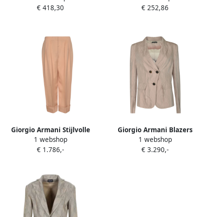
€ 418,30
€ 252,86
Hoge Taille Beige Dames
Giorgio Armani Stijlvolle
Giorgio Armani Blazers
1 webshop
1 webshop
Zwarte Broek Beige Dames
Beige Dames
€ 1.786,-
€ 3.290,-