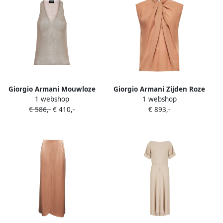
Giorgio Armani Mouwloze
Giorgio Armani Zijden Roze
1 webshop
1 webshop
top Beige
Top met Knoopdetail Beige
€ 586,-
€ 410,-
€ 893,-
Dames