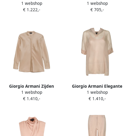
1 webshop
1 webshop
Neck Shirt met Sjaal
Neck Shirt Beige Dames
€ 1.222,-
€ 705,-
Detailing Beige Dames
Giorgio Armani Zijden
Giorgio Armani Elegante
1 webshop
1 webshop
Taffeta Overhemd met
Overhemden Collectie
€ 1.410,-
€ 1.410,-
Bandkraag Beige Dames
Beige Dames