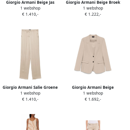
Giorgio Armani Beige Jas
Giorgio Armani Beige Broek
1 webshop
1 webshop
met Amerikaanse
met Plooien Beige Dames
€ 1.410,-
€ 1.222,-
Achterventil Beige Dames
Giorgio Armani Salie Groene
Giorgio Armani Beige
1 webshop
1 webshop
Zijden Satijnen Broek Beige
Knoopjas met Zakken Beige
€ 1.410,-
€ 1.692,-
Dames
Dames