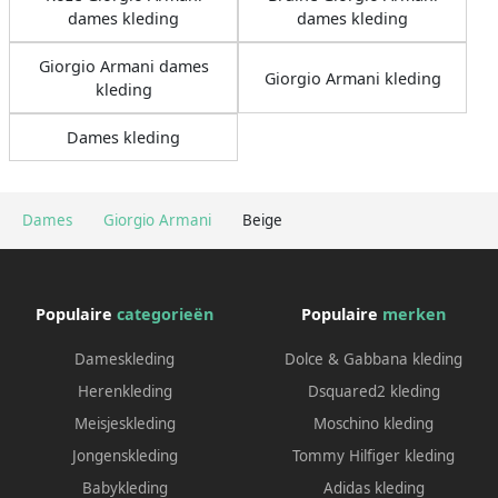
dames kleding
dames kleding
Giorgio Armani dames
Giorgio Armani kleding
kleding
Dames kleding
Dames
Giorgio Armani
Beige
Populaire
categorieën
Populaire
merken
Dameskleding
Dolce & Gabbana kleding
Herenkleding
Dsquared2 kleding
Meisjeskleding
Moschino kleding
Jongenskleding
Tommy Hilfiger kleding
Babykleding
Adidas kleding