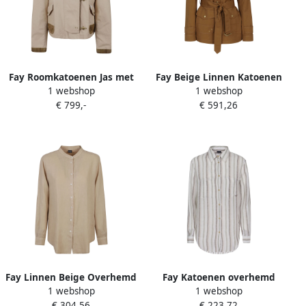
Fay Roomkatoenen Jas met
Fay Beige Linnen Katoenen
1 webshop
1 webshop
Drukknoopsluiting Beige
Jas Made in Italy Beige
€ 799,-
€ 591,26
Dames
Dames
Fay Linnen Beige Overhemd
Fay Katoenen overhemd
1 webshop
1 webshop
Gemaakt in Italië Beige
gemaakt in Italië Beige
€ 304,56
€ 223,72