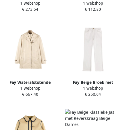
1 webshop
1 webshop
Moderne Vrouwen Beige
Beige Dames
€ 273,54
€ 112,80
Dames
Fay Waterafstotende
Fay Beige Broek met
1 webshop
1 webshop
ochtendjas met ritssluiting
Klassiek Ontwerp Beige
€ 667,40
€ 250,04
Beige
Dames