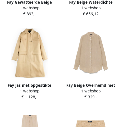
Fay Gewatteerde Beige
Fay Beige Waterdichte
1 webshop
1 webshop
Parka met Kraag Beige
Parka met Capuchon Beige
€ 893,-
€ 656,12
Dames
Dames
Fay Jas met opgestikte
Fay Beige Overhemd met
1 webshop
1 webshop
zakken en haak Beige
Opstaande Kraag en
€ 1.128,-
€ 329,-
Dames
Knopen Beige Dames