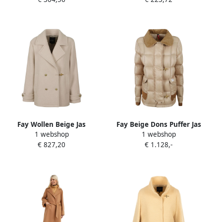
Dames
Dames
Fay Wollen Beige Jas
Fay Beige Dons Puffer Jas
1 webshop
1 webshop
Gemaakt in Italië Beige
Beige Dames
€ 827,20
€ 1.128,-
Dames