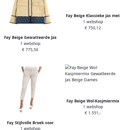
Fay Beige Klassieke Jas met
1 webshop
Reverskraag Beige Dames
€ 750,12
Fay Beige Gewatteerde Jas
1 webshop
met Voorrits Beige Dames
€ 775,50
Fay Beige Wol-Kasjmiermix
1 webshop
Gewatteerde Jas Beige
€ 1.551,-
Dames
Fay Stijlvolle Broek voor
1 webshop
Mannen Beige Dames