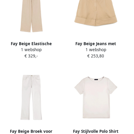
Fay Beige Elastische
Fay Beige Jeans met
1 webshop
1 webshop
Trekkoord Jeans Beige
Omgeslagen Manchetten
€ 329,-
€ 253,80
Dames
Beige Dames
Fay Beige Broek voor
Fay Stijlvolle Polo Shirt