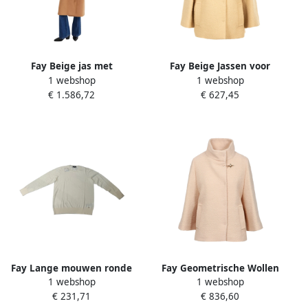
Fay Beige jas met
Fay Beige Jassen voor
1 webshop
1 webshop
gewatteerd vest Beige
Vrouwen Beige Dames
€ 1.586,72
€ 627,45
Dames
Fay Lange mouwen ronde
Fay Geometrische Wollen
1 webshop
1 webshop
hals top Beige Dames
Jas Beige Dames
€ 231,71
€ 836,60