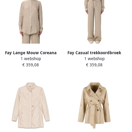
Fay Lange Mouw Coreana
Fay Casual trekkoordbroek
1 webshop
1 webshop
Shirt Beige Dames
Beige Dames
€ 359,08
€ 359,08