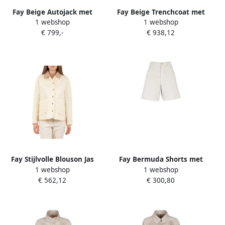
Fay Beige Autojack met
Fay Beige Trenchcoat met
1 webshop
1 webshop
Kreeftklauw Beige Dames
Waterafstotende
€ 799,-
€ 938,12
Behandeling Beige Dames
Fay Stijlvolle Blouson Jas
Fay Bermuda Shorts met
1 webshop
1 webshop
Beige Dames
riemlussen Beige Dames
€ 562,12
€ 300,80