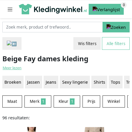
Wis filters
Alle filters
Beige Fay dames kleding
Meer lezen
Broeken
Jassen
Jeans
Sexy lingerie
Shirts
Tops
Tr
Maat
Merk
1
Kleur
1
Prijs
Winkel
96 resultaten: