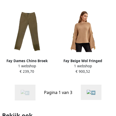
Fay Dames Chino Broek
Fay Beige Wol Fringed
1 webshop
1 webshop
Beige Dames
Sweater Beige Dames
€ 239,70
€ 900,52
Pagina 1 van 3
Bekijk ook