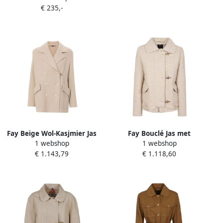
€ 235,-
Fay Beige Wol-Kasjmier Jas
Fay Bouclé Jas met
1 webshop
1 webshop
Beige Dames
Gewatteerde Voering Beige
€ 1.143,79
€ 1.118,60
Dames