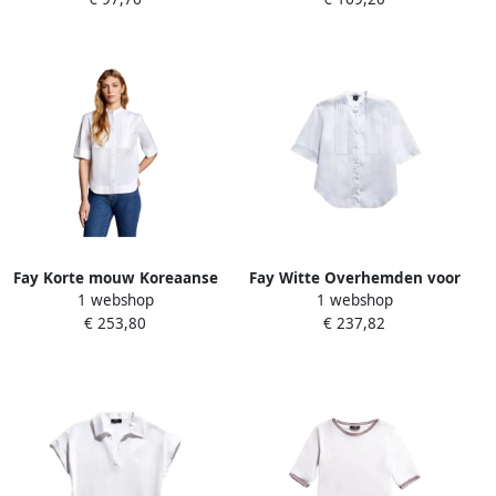
Fay Korte mouw Koreaanse
Fay Witte Overhemden voor
1 webshop
1 webshop
kraag overhemd White
Heren White Dames
€ 253,80
€ 237,82
Dames