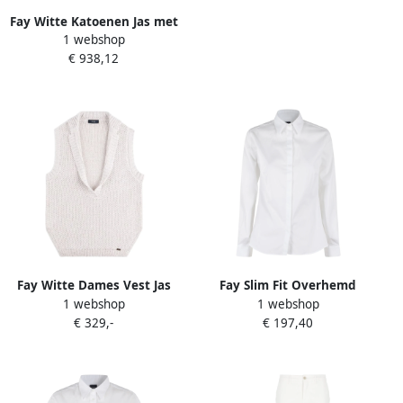
Fay Witte Katoenen Jas met
1 webshop
Rafelige Afwerking White
€ 938,12
Dames
Fay Witte Dames Vest Jas
Fay Slim Fit Overhemd
1 webshop
1 webshop
White Dames
White Dames
€ 329,-
€ 197,40