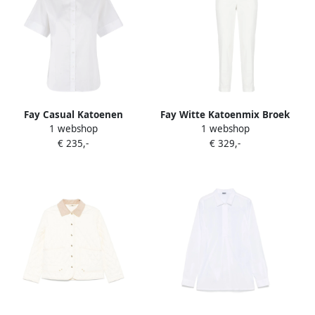
Fay Casual Katoenen
Fay Witte Katoenmix Broek
1 webshop
1 webshop
Overhemd voor Mannen
met Zakken White Dames
€ 235,-
€ 329,-
White Dames