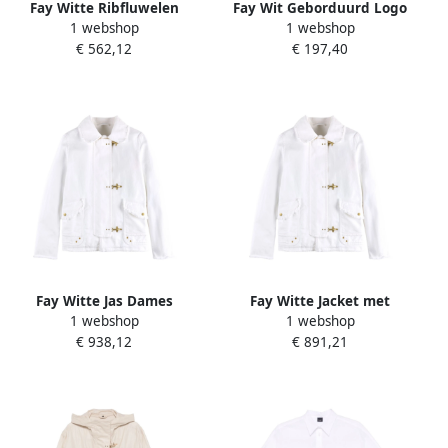
Fay Witte Ribfluwelen
Fay Wit Geborduurd Logo
1 webshop
1 webshop
Kraag Overhemd Lange
Knoopmanchet Overhemd
€ 562,12
€ 197,40
Mouwen White Dames
White Dames
Fay Witte Jas Dames
Fay Witte Jacket met
1 webshop
1 webshop
Buitenkleding Ss25 White
Raffelrand en Zakken White
€ 938,12
€ 891,21
Dames
Dames