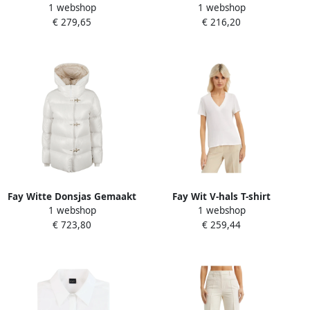
1 webshop
1 webshop
ribfluwelen broek in room
Capri Broek White Dames
€ 279,65
€ 216,20
White Dames
Fay Witte Donsjas Gemaakt
Fay Wit V-hals T-shirt
1 webshop
1 webshop
in Italië White Dames
gemaakt in Italië White
€ 723,80
€ 259,44
Dames