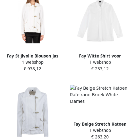
Fay Stijlvolle Blouson Jas
Fay Witte Shirt voor
1 webshop
1 webshop
White Dames
Mannen White Dames
€ 938,12
€ 233,12
Fay Beige Stretch Katoen
1 webshop
Rafelrand Broek White
€ 263,20
Dames