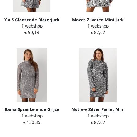
Y.A.S Glanzende Blazerjurk
Moves Zilveren Mini Jurk
1 webshop
1 webshop
voor Avondje Uit Gray
Idona Gray Dames
€ 90,19
€ 82,67
Dames
Ibana Sprankelende Grijze
Notre-v Zilver Paillet Mini
1 webshop
1 webshop
Pailletten Mini Jurk Gray
Jurk Gray Dames
€ 150,35
€ 82,67
Dames