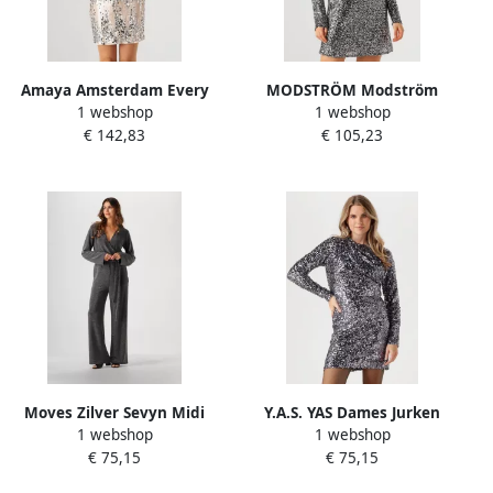
Amaya Amsterdam Every
MODSTRÖM Modström
1 webshop
1 webshop
Dress Mini Jurk Zilver Gray
Dames Jurken Laramd Dress
€ 142,83
€ 105,23
Dames
Zilver
Moves Zilver Sevyn Midi
Y.A.S. YAS Dames Jurken
1 webshop
1 webshop
Jurk Gray Dames
Yasspena Ls Dress Zilver
€ 75,15
€ 75,15