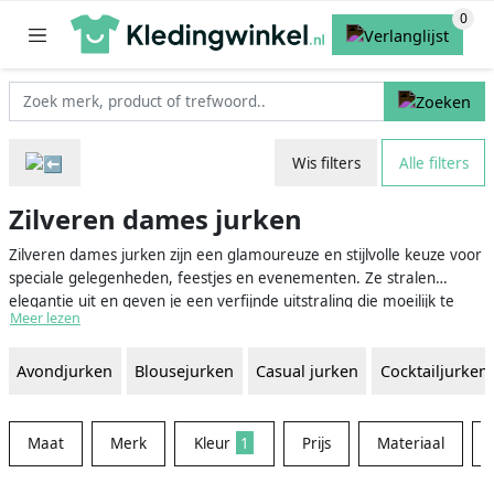
Wis filters
Alle filters
Zilveren dames jurken
Zilveren dames jurken zijn een glamoureuze en stijlvolle keuze voor
speciale gelegenheden, feestjes en evenementen. Ze stralen
elegantie uit en geven je een verfijnde uitstraling die moeilijk te
Meer lezen
negeren is. Met een zilveren jurk maak je zonder twijfel een
glinsterende indruk, waar je ook gaat. Of je nu op zoek bent naar
Avondjurken
Blousejurken
Casual jurken
Cocktailjurken
een subtiele zilveren tint of de perfecte metallic glans, zilveren
jurken bieden een diversiteit aan stijlen, ontwerpen en pasvormen
voor elke vrouw.
Maat
Merk
Kleur
1
Prijs
Materiaal