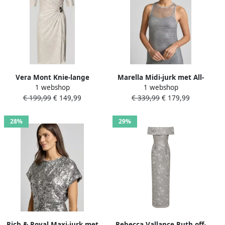
Vera Mont Knie-lange
Marella Midi-jurk met All-
1 webshop
1 webshop
Cocktailjurk met
over strass-steentjes Model
€ 199,99
€ 149,99
€ 339,99
€ 179,99
Cascadehals
'Limone'
28%
29%
Rich & Royal Maxi-jurk met
Rebecca Vallance Ruth off-