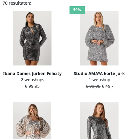
70 resultaten:
50%
Ibana Dames Jurken Felicity
Studio AMAYA korte jurk
2 webshops
1 webshop
Gray Dames
met pailletten zilver
€ 99,95
€ 99,95
€ 49,-