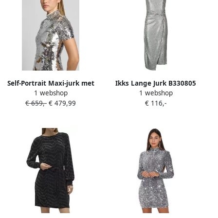
Self-Portrait Maxi-jurk met
Ikks Lange Jurk B330805
1 webshop
1 webshop
all-over siergarnering
€ 659,-
€ 479,99
€ 116,-