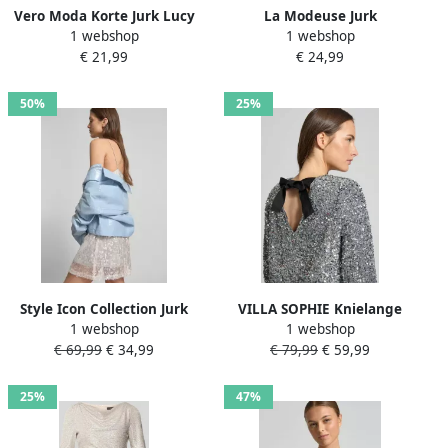
Vero Moda Korte Jurk Lucy
La Modeuse Jurk
1 webshop
1 webshop
64042_P146153
€ 21,99
€ 24,99
50%
25%
Style Icon Collection Jurk
VILLA SOPHIE Knielange
1 webshop
1 webshop
met bandjes in minilengte
jurk met ronde hals
€ 69,99
€ 34,99
€ 79,99
€ 59,99
met paillettenafwerking
curated by Vicky Heiler
25%
47%