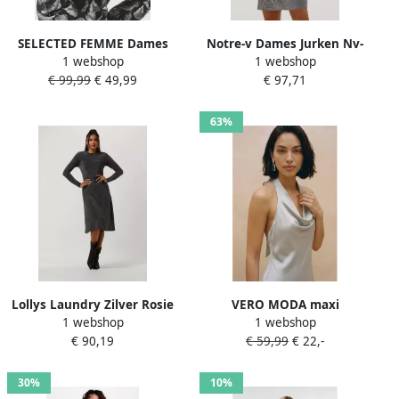
SELECTED FEMME Dames
Notre-v Dames Jurken Nv-
1 webshop
1 webshop
Jurken Slfpaula Silver Leaf
brigit Mini Dress Gray
€ 99,99
€ 49,99
€ 97,71
Ls Short Dress Zilver
Dames
63%
Lollys Laundry Zilver Rosie
VERO MODA maxi
1 webshop
1 webshop
Jurk Midi Vrouwen Gray
halterjurk met plooien
€ 90,19
€ 59,99
€ 22,-
Dames
zilver
30%
10%