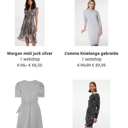
Morgan midi jurk zilver
Comma Knielange gebreide
1 webshop
1 webshop
jurk met opstaande kraag
€ 95,-
€ 66,50
€ 99,99
€ 89,99
en 3 4-mouwen