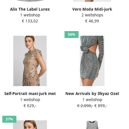
Alix The Label Lurex
Vero Moda Midi-jurk
1 webshop
2 webshops
Wikkeljurk Gray Dames
VMBELLA LS SHORT SQ
€ 133,02
€ 46,99
DRESS JRS GA Partyjurk
feestelijk met pailletten
56%
Self-Portrait maxi-jurk met
New Arrivals by Ilkyaz Ozel
1 webshop
1 webshop
all-over siersteentjes
Cocktailjurk met
€ 629,-
€ 2.090,-
€ 899,-
siersteentjes
27%