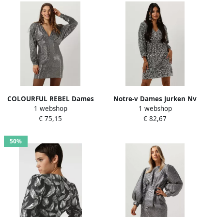
COLOURFUL REBEL Dames
Notre-v Dames Jurken Nv
1 webshop
1 webshop
Jurken Belle Sequins Deep
Celina Dress Gray Dames
€ 75,15
€ 82,67
V-neck Mini Dress Zilver
50%