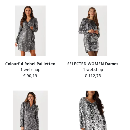
Colourful Rebel Pailletten
SELECTED WOMEN Dames
1 webshop
1 webshop
Wikkeljurk voor
Jurken Slfari-colyn Ls Short
€ 90,19
€ 112,75
Glamoureuze Avonden Gray
Sequins Zilver
Dames