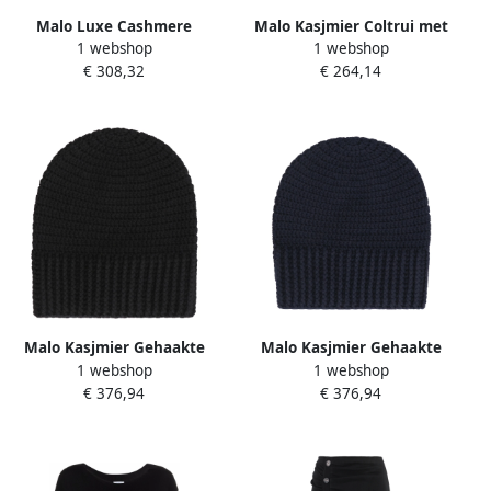
Malo Luxe Cashmere
Malo Kasjmier Coltrui met
1 webshop
1 webshop
Sweater met Ribgegevens
Geribbelde Details Black
€ 308,32
€ 264,14
Black Dames
Dames
Malo Kasjmier Gehaakte
Malo Kasjmier Gehaakte
1 webshop
1 webshop
Gebreide Muts Black Dames
Gebreide Muts Black Dames
€ 376,94
€ 376,94