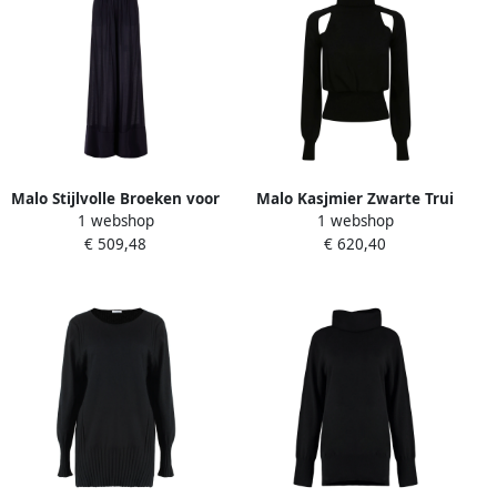
Malo Stijlvolle Broeken voor
Malo Kasjmier Zwarte Trui
1 webshop
1 webshop
Mannen en Vrouwen Black
Gemaakt in Italië Black
€ 509,48
€ 620,40
Dames
Dames