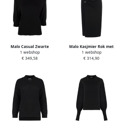
Malo Casual Zwarte
Malo Kasjmier Rok met
1 webshop
1 webshop
Sweater met Viscose Katoen
Decoratieve Plooien Black
€ 349,58
€ 314,90
Black Dames
Dames