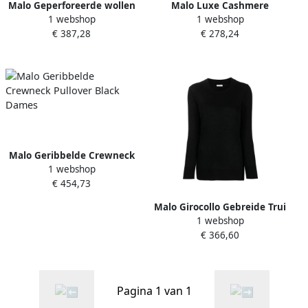
Malo Geperforeerde wollen
Malo Luxe Cashmere
1 webshop
1 webshop
blend trui Black Dames
Sweater Ribgebreide
€ 387,28
€ 278,24
Boorden Black Dames
Malo Geribbelde Crewneck
1 webshop
Pullover Black Dames
€ 454,73
Malo Girocollo Gebreide Trui
1 webshop
Black Dames
€ 366,60
Pagina 1 van 1