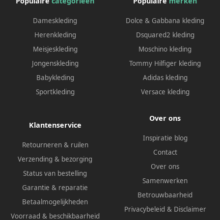
Populaire
categorieën
Populaire
merken
Dameskleding
Dolce & Gabbana kleding
Herenkleding
Dsquared2 kleding
Meisjeskleding
Moschino kleding
Jongenskleding
Tommy Hilfiger kleding
Babykleding
Adidas kleding
Sportkleding
Versace kleding
Over ons
Klantenservice
Inspiratie blog
Retourneren & ruilen
Contact
Verzending & bezorging
Over ons
Status van bestelling
Samenwerken
Garantie & reparatie
Betrouwbaarheid
Betaalmogelijkheden
Privacybeleid
&
Disclaimer
Voorraad & beschikbaarheid