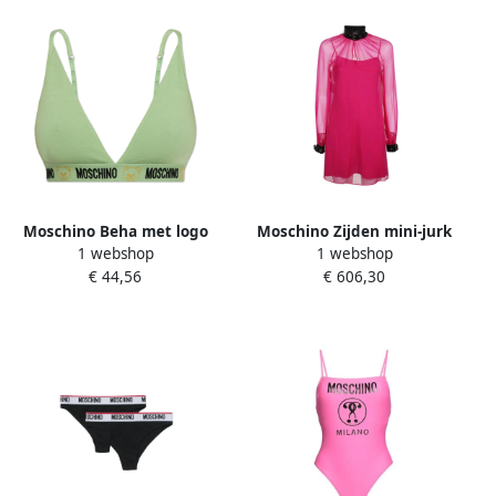
Moschino Beha met logo
Moschino Zijden mini-jurk
1 webshop
1 webshop
Green Dames
met bijpassende onderjurk
€ 44,56
€ 606,30
Pink Dames