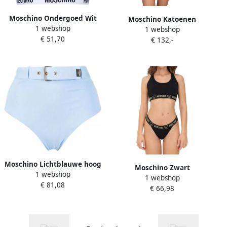
Moschino Ondergoed Wit
Moschino Katoenen
1 webshop
White Dames
1 webshop
Bodysuits Collectie Lente
€ 51,70
€ 132,-
Zomer Vrouwen Black
Dames
Moschino Lichtblauwe hoog
Moschino Zwart
1 webshop
getailleerde onderbroek
1 webshop
damesondergoed set met
€ 81,08
Blue Dames
€ 66,98
elastische banden Black
Dames