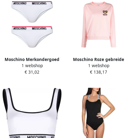
Moschino Merkondergoed
Moschino Roze gebreide
1 webshop
1 webshop
2-pack White Dames
kleding voor ondergoed
€ 31,02
€ 138,17
Pink Dames