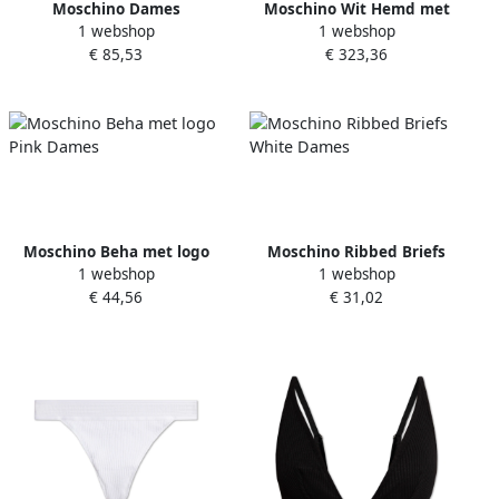
Moschino Dames
Moschino Wit Hemd met
1 webshop
1 webshop
Ondergoed T-shirt White
Hart Borduursel White
€ 85,53
€ 323,36
Dames
Dames
Moschino Beha met logo
Moschino Ribbed Briefs
1 webshop
1 webshop
Pink Dames
White Dames
€ 44,56
€ 31,02