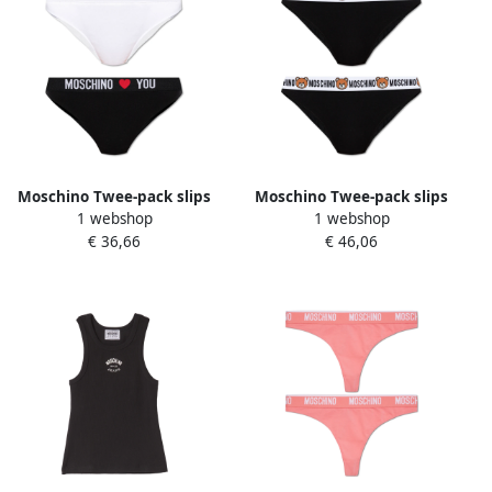
Moschino Twee-pack slips
Moschino Twee-pack slips
1 webshop
1 webshop
Multicolor Dames
Black Dames
€ 36,66
€ 46,06