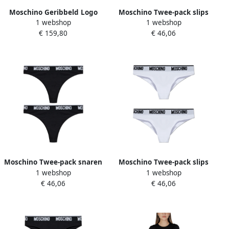
Moschino Geribbeld Logo
Moschino Twee-pack slips
1 webshop
1 webshop
Hemd Zwart Black Dames
Pink Dames
€ 159,80
€ 46,06
Moschino Twee-pack snaren
Moschino Twee-pack slips
1 webshop
1 webshop
Black Dames
White Dames
€ 46,06
€ 46,06