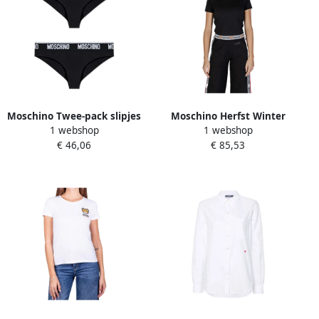
Moschino Twee-pack slipjes
Moschino Herfst Winter
1 webshop
1 webshop
Black Dames
Dames T-Shirts Collectie
€ 46,06
€ 85,53
Black Dames