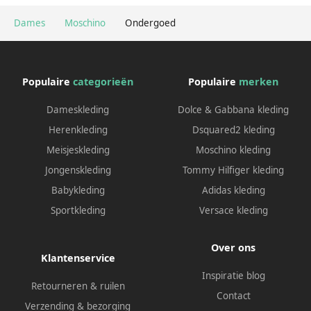
Dames
Moschino
Ondergoed
Populaire
categorieën
Populaire
merken
Dameskleding
Dolce & Gabbana kleding
Herenkleding
Dsquared2 kleding
Meisjeskleding
Moschino kleding
Jongenskleding
Tommy Hilfiger kleding
Babykleding
Adidas kleding
Sportkleding
Versace kleding
Over ons
Klantenservice
Inspiratie blog
Retourneren & ruilen
Contact
Verzending & bezorging