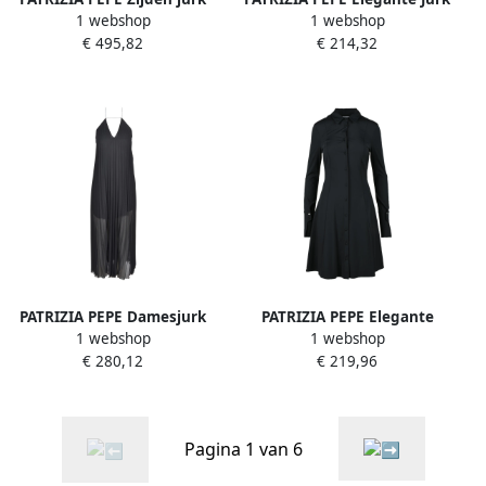
1 webshop
1 webshop
voor vrouwen Pink Dames
voor Vrouwen Green Dames
€ 495,82
€ 214,32
PATRIZIA PEPE Damesjurk
PATRIZIA PEPE Elegante
1 webshop
1 webshop
van polyester Black Dames
Damesjurk Nylon Elastaan
€ 280,12
€ 219,96
Black Dames
Pagina 1 van 6