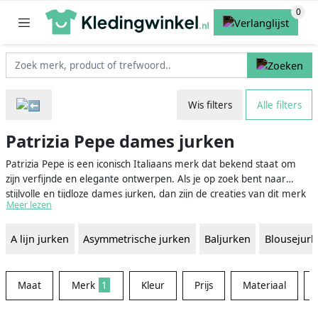
Wis filters
Alle filters
Patrizia Pepe dames jurken
Patrizia Pepe is een iconisch Italiaans merk dat bekend staat om
zijn verfijnde en elegante ontwerpen. Als je op zoek bent naar
stijlvolle en tijdloze dames jurken, dan zijn de creaties van dit merk
Meer lezen
een uitstekende keuze. Patrizia Pepe weet als geen ander hoe ze
de perfecte balans tussen klassiek en trendy kan vinden, en hun
A lijn jurken
Asymmetrische jurken
Baljurken
Blousejurk
jurken zijn daardoor geschikt voor elke gelegenheid: van chique
feesten tot casual bijeenkomsten. De veelzijdige collecties zorgen
ervoor dat je eindeloos kunt variëren en altijd wel een jurk kunt
vinden die bij jou past.
Maat
Merk
1
Kleur
Prijs
Materiaal