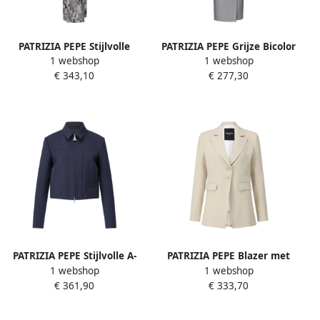
PATRIZIA PEPE Stijlvolle
PATRIZIA PEPE Grijze Bicolor
1 webshop
1 webshop
Mouwloze Jurk Gray Dames
Omslagjurk Gray Dames
€ 343,10
€ 277,30
PATRIZIA PEPE Stijlvolle A-
PATRIZIA PEPE Blazer met
1 webshop
1 webshop
Lijn Jurk Blue Dames
logo-manchetten Beige
€ 361,90
€ 333,70
Dames