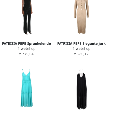
PATRIZIA PEPE Sprankelende
PATRIZIA PEPE Elegante jurk
1 webshop
1 webshop
Kristalversierde Jurk Black
in viscosemix Beige Dames
€ 579,04
€ 280,12
Dames