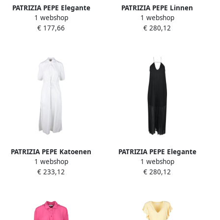
PATRIZIA PEPE Elegante
PATRIZIA PEPE Linnen
1 webshop
1 webshop
Damesjurk Polyester Blue
Katoenen Jurk voor
€ 177,66
€ 280,12
Dames
Vrouwen Black Dames
PATRIZIA PEPE Katoenen
PATRIZIA PEPE Elegante
1 webshop
1 webshop
jurk voor vrouwen White
Damesjurk Polyester Black
€ 233,12
€ 280,12
Dames
Dames