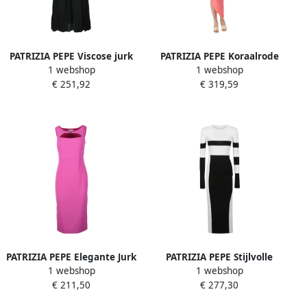
PATRIZIA PEPE Viscose jurk
PATRIZIA PEPE Koraalrode
1 webshop
1 webshop
voor dames Black Dames
one-shoulder jurk Pink
€ 251,92
€ 319,59
Dames
PATRIZIA PEPE Elegante Jurk
PATRIZIA PEPE Stijlvolle
1 webshop
1 webshop
voor Vrouwen Pink Dames
Lange Mouw Jurk Black
€ 211,50
€ 277,30
Dames