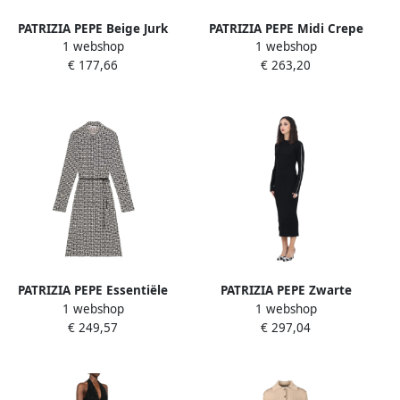
PATRIZIA PEPE Beige Jurk
PATRIZIA PEPE Midi Crepe
1 webshop
1 webshop
voor Vrouwen Beige Dames
Jurk met Drukknop Green
€ 177,66
€ 263,20
Dames
PATRIZIA PEPE Essentiële
PATRIZIA PEPE Zwarte
1 webshop
1 webshop
Chemisier Jurk Art.
Geribbelde Midi Jurk Black
€ 249,57
€ 297,04
8A1482A033 Gray Dames
Dames