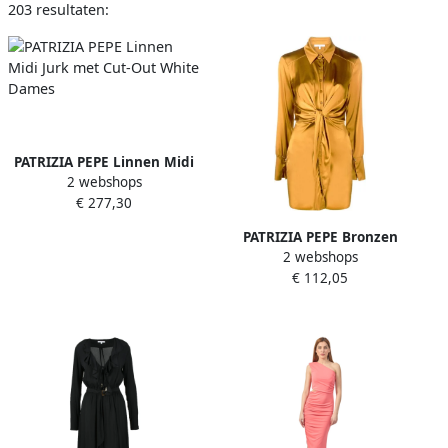
203 resultaten:
PATRIZIA PEPE Linnen Midi
2 webshops
Jurk met Cut-Out White
€ 277,30
Dames
PATRIZIA PEPE Bronzen
2 webshops
Overhemdjurk met
€ 112,05
Strikdetail Orange Dames