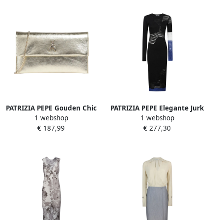
PATRIZIA PEPE Gouden Chic
PATRIZIA PEPE Elegante Jurk
1 webshop
1 webshop
Jurk Yellow Dames
Met Lange Mouwen Black
€ 187,99
€ 277,30
Dames