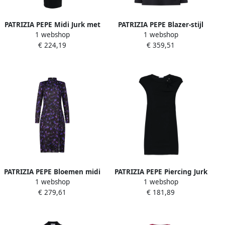
PATRIZIA PEPE Midi Jurk met
PATRIZIA PEPE Blazer-stijl
1 webshop
1 webshop
Piercing Detail Black Dames
Mini Jurk met Shorts Black
€ 224,19
€ 359,51
Dames
PATRIZIA PEPE Bloemen midi
PATRIZIA PEPE Piercing Jurk
1 webshop
1 webshop
jurk met opstaande kraag
8A1471Jz26 Black Dames
€ 279,61
€ 181,89
Black Dames