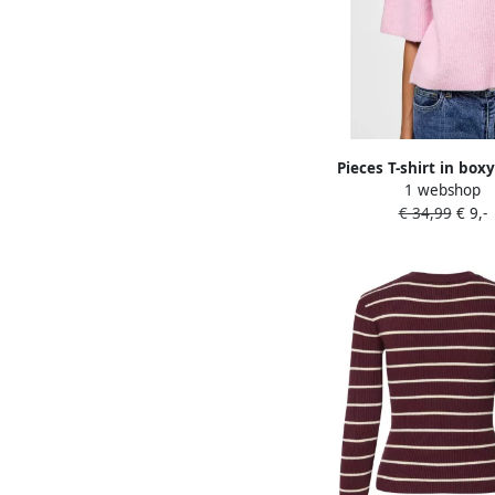
Pieces T-shirt in boxy
1 webshop
ribbreisel met wolgeha
€ 34,99
€ 9,-
'SILLY'