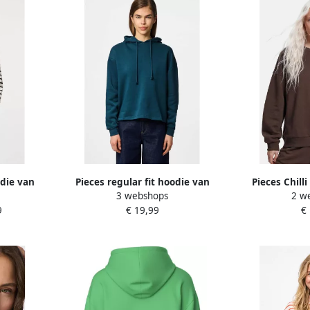
odie van
Pieces regular fit hoodie van
Pieces Chill
3 webshops
2 w
HILLI'
katoenmix model 'CHILLI'
9
€ 19,99
€