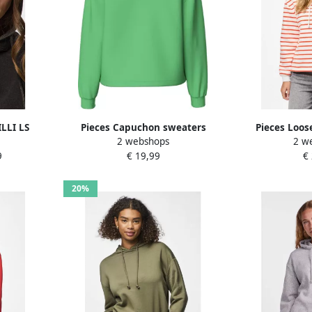
LLI LS
Pieces Capuchon sweaters
Pieces Loos
2 webshops
2 w
 NOOS BC
Pcchilli
katoenmix 
9
€ 19,99
€
20%