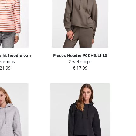
e fit hoodie van
Pieces Hoodie PCCHILLI LS
ebshops
2 webshops
model 'CHILLI'
HOODIE NOOS BC
 21,99
€ 17,99