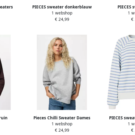
eaters
PIECES sweater donkerblauw
PIECES s
1 webshop
1 w
€ 24,99
€
ruin
Pieces Chilli Sweater Dames
PIECES swea
1 webshop
1 w
lic
€ 24,99
€