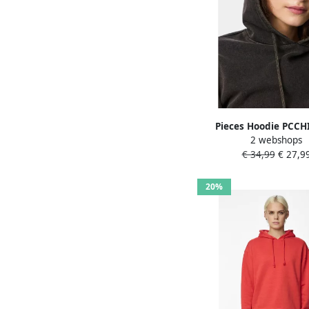
Pieces Hoodie PCCHI
2 webshops
WASHED SWEAT HOODIE
€ 34,99
€ 27,9
20%