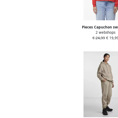
Pieces Capuchon sw
2 webshops
Pcchilli
€ 24,99
€ 19,9