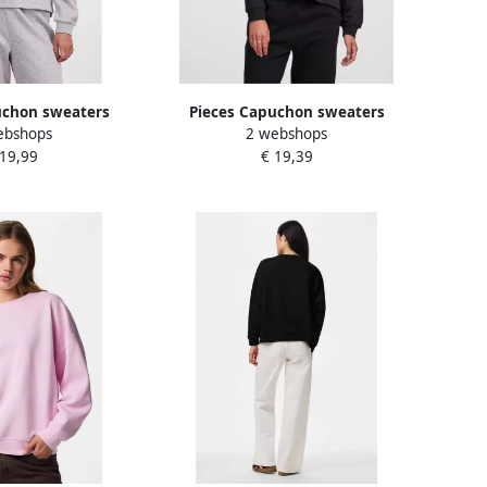
uchon sweaters
Pieces Capuchon sweaters
ebshops
2 webshops
I LS HOODIE
PCCHILLI LS HOODIE
 19,99
€ 19,39