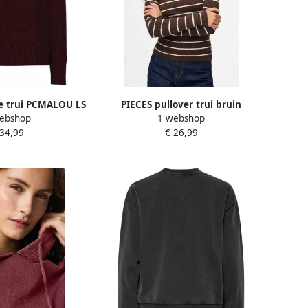
e trui PCMALOU LS
PIECES pullover trui bruin
ebshop
1 webshop
NE KNIT NOOS BC
 34,99
€ 26,99