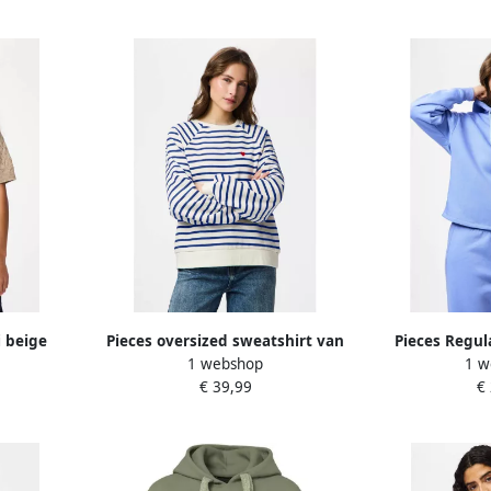
i beige
Pieces oversized sweatshirt van
Pieces Regul
1 webshop
1 w
katoenmix model 'GRETA'
katoenmix 
€ 39,99
€