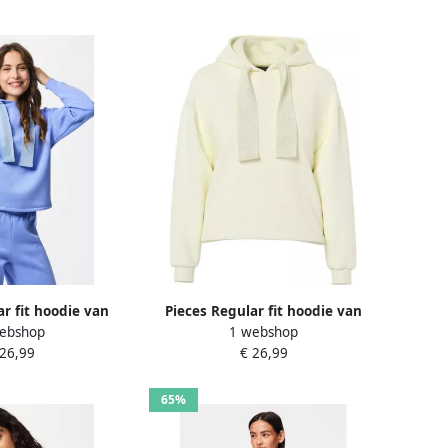
ar fit hoodie van
Pieces Regular fit hoodie van
ebshop
1 webshop
model 'CHILLI'
katoenmix model 'CHILLI'
 26,99
€ 26,99
65%