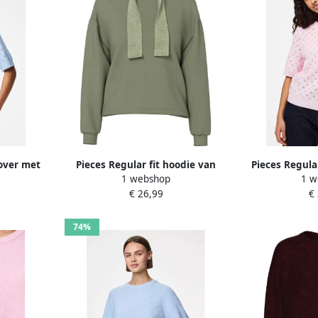
lover met
Pieces Regular fit hoodie van
Pieces Regula
1 webshop
1 w
OU'
katoenmix model 'CHILLI'
wol Mod
€ 26,99
€
74%