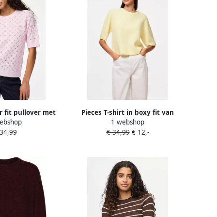
r fit pullover met
Pieces T-shirt in boxy fit van
ebshop
1 webshop
el 'LELOU'
ribbreisel met wolgehalte model
 34,99
€ 34,99
€ 12,-
'SILLY'