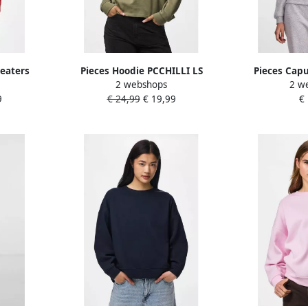
eaters
Pieces Hoodie PCCHILLI LS
Pieces Cap
2 webshops
2 w
HOODIE NOOS BC
PCCHILL
9
€ 24,99
€ 19,99
€