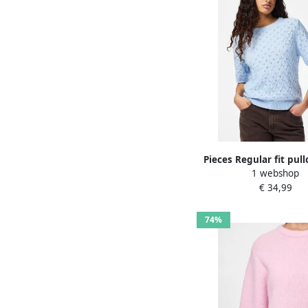
Pieces Regular fit pul
1 webshop
wol Model 'LEL
€ 34,99
74%