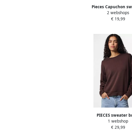
Pieces Capuchon sw
2 webshops
Pcchilli
€ 19,99
PIECES sweater b
1 webshop
€ 29,99