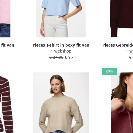
 fit van
Pieces T-shirt in boxy fit van
Pieces Gebreid
1 webshop
1 w
lte model
ribbreisel met wolgehalte model
O-NECK CUTLI
€ 34,99
€ 9,-
€
'SILLY'
20%