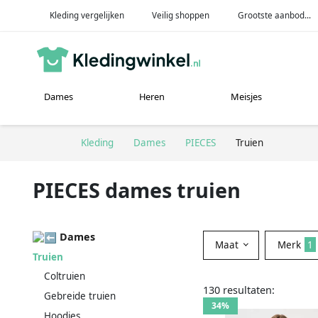
Kleding vergelijken
Veilig shoppen
Grootste aanbod...
Dames
Heren
Meisjes
Kleding
Dames
PIECES
Truien
PIECES dames truien
Dames
Maat
Merk
1
Truien
Coltruien
130 resultaten:
Gebreide truien
34%
Hoodies