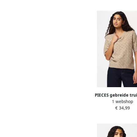
PIECES gebreide tru
1 webshop
gehaakt
€ 34,99