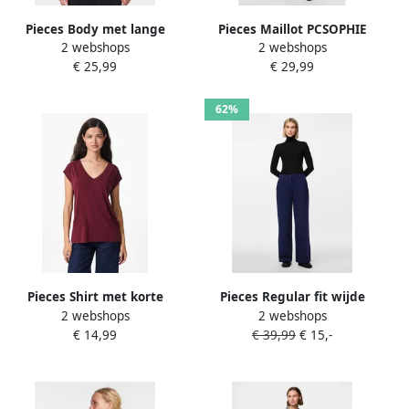
Pieces Body met lange
Pieces Maillot PCSOPHIE
2 webshops
2 webshops
mouwen PCSINNA LS
FLEECE TIGHTS NOOS
€ 25,99
€ 29,99
BODYSTOCKING NOOS
62%
Pieces Shirt met korte
Pieces Regular fit wijde
2 webshops
2 webshops
mouwen PCKAMALA TEE
broek met riemlussen
€ 14,99
€ 39,99
€ 15,-
NOOS BC
model 'KAMIL'