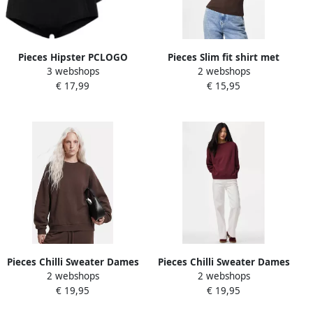
Pieces Hipster PCLOGO
Pieces Slim fit shirt met
3 webshops
2 webshops
LADY 4 PACK SOLID NOOS
lange mouwen van
€ 17,99
€ 15,95
BC (4 stuks Set van 4)
katoenmix model 'KITTE'
Pieces Chilli Sweater Dames
Pieces Chilli Sweater Dames
2 webshops
2 webshops
€ 19,95
€ 19,95