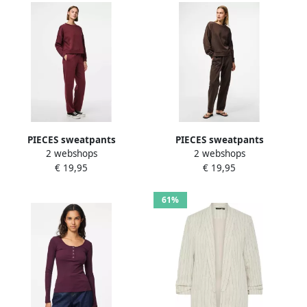
PIECES sweatpants
PIECES sweatpants
2 webshops
2 webshops
PCCHILLI donkerrood
PCCHILLI bruin
€ 19,95
€ 19,95
61%