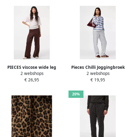
PIECES viscose wide leg
Pieces Chilli Joggingbroek
2 webshops
2 webshops
sweatpants bruin
Dames
€ 26,95
€ 19,95
20%