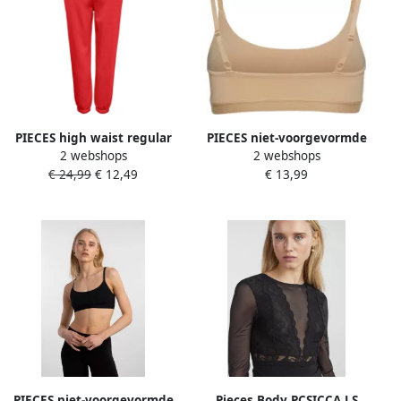
PIECES high waist regular
PIECES niet-voorgevormde
2 webshops
2 webshops
fit sweatpants PCCHILLI
bh top PCNAMEE beige
€ 24,99
€ 12,49
€ 13,99
rood
PIECES niet-voorgevormde
Pieces Body PCSICCA LS