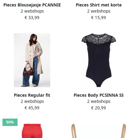
Pieces Blousejasje PCANNIE
Pieces Shirt met korte
2 webshops
2 webshops
BOMBER NOOS BC
mouwen PCSKYLAR SS
€ 33,99
€ 15,99
OVERSIZED TEE NOOS
Pieces Regular fit
Pieces Body PCSINNA SS
2 webshops
2 webshops
trenchcoat met tailleriem
BODYSTOCKING NOOS
€ 45,99
€ 20,99
om te strikken Model
'SCARLETT'
50%