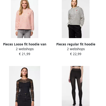
Pieces Loose fit hoodie van
Pieces regular fit hoodie
2 webshops
2 webshops
katoenmix model 'CHILLI'
van katoenmix model
€ 21,99
€ 22,99
'CHILLI'