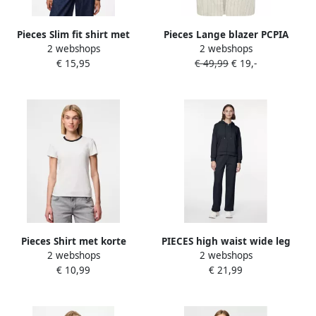
Pieces Slim fit shirt met
Pieces Lange blazer PCPIA
2 webshops
2 webshops
lange mouwen van
BOSELLA BLAZER WVN
€ 15,95
€ 49,99
€ 19,-
katoenmix model 'KITTE'
NOOS
Pieces Shirt met korte
PIECES high waist wide leg
2 webshops
2 webshops
mouwen PCMAY SS TEE
sweatpants PCCHILLI
€ 10,99
€ 21,99
NOOS BC
donkerblauw