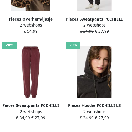
Pieces Overhemdjasje
Pieces Sweatpants PCCHILLI
2 webshops
2 webshops
PCSAGA SHACKET NOOS
HW WASHED SWEAT PANTS
€ 54,99
€ 34,99
€ 27,99
NOOS BC
20%
20%
Pieces Sweatpants PCCHILLI
Pieces Hoodie PCCHILLI LS
2 webshops
2 webshops
HW WASHED SWEAT PANTS
WASHED SWEAT HOODIE
€ 34,99
€ 27,99
€ 34,99
€ 27,99
NOOS BC
NOOS BC