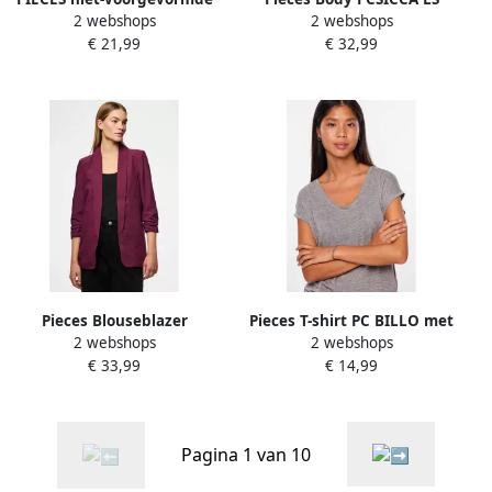
2 webshops
2 webshops
bh top PCNAMEE zwart
BODYSTOCKING NOOS
€ 21,99
€ 32,99
Pieces Blouseblazer
Pieces T-shirt PC BILLO met
2 webshops
2 webshops
PCBOSELLA 3 4 BLAZER
glinsterstrepen
€ 33,99
€ 14,99
NOOS met plooidetail op de
mouw
Pagina 1 van 10