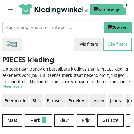
Wis filters
Alle filters
PIECES kleding
Op zoek naar trendy en betaalbare kleding? Dan is PIECES kleding
zeker iets voor jou! Dit Deense merk staat bekend om zijn stijlvolle
en eigentijdse kledingcollecties voor vrouwen. In de collectie vind je
Meer lezen
een breed assortiment aan kleding, accessoires en schoenen, zodat
je altijd een complete en modieuze outfit kunt samenstellen. PIECES
Beenmode
Bh's
Blouses
Broeken
Jassen
Jeans
Jur
heeft voor iedere gelegenheid de perfecte look: of je nu een chique
jurk zoekt voor een feestje, een casual outfit voor een dagje uit of
een comfy loungewear set voor thuis, PIECES heeft het allemaal.
Maat
Merk
1
Kleur
Prijs
Geslacht
M