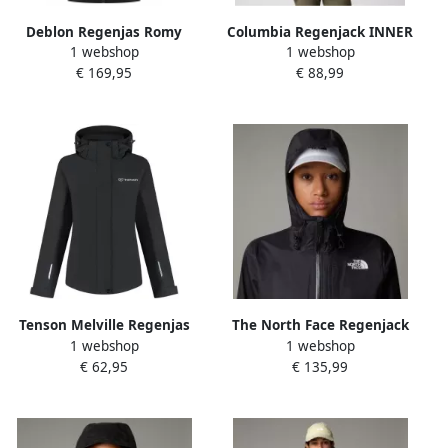
Deblon Regenjas Romy
Columbia Regenjack INNER
1 webshop
1 webshop
zwart
LIMITS III JACKET (1 stuk)
€ 169,95
€ 88,99
Tenson Melville Regenjas
The North Face Regenjack
1 webshop
1 webshop
Dames
Alta Vista jack voor dames
€ 62,95
€ 135,99
Waterdicht ademend licht
overgangsjas (1 stuk)