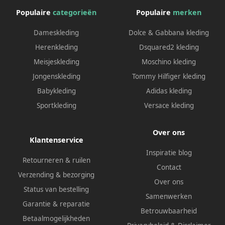
Populaire
categorieën
Populaire
merken
Dameskleding
Dolce & Gabbana kleding
Herenkleding
Dsquared2 kleding
Meisjeskleding
Moschino kleding
Jongenskleding
Tommy Hilfiger kleding
Babykleding
Adidas kleding
Sportkleding
Versace kleding
Over ons
Klantenservice
Inspiratie blog
Retourneren & ruilen
Contact
Verzending & bezorging
Over ons
Status van bestelling
Samenwerken
Garantie & reparatie
Betrouwbaarheid
Betaalmogelijkheden