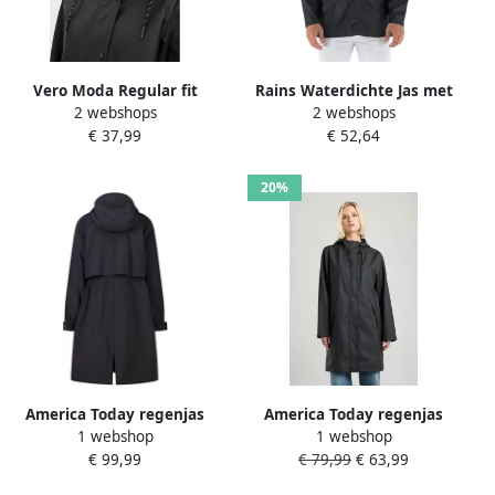
Vero Moda Regular fit
Rains Waterdichte Jas met
2 webshops
2 webshops
functioneel jack met
Verstelbare Capuchon Black
€ 37,99
€ 52,64
tunnelkoord in de taille
model 'MALOU'
20%
America Today regenjas
America Today regenjas
1 webshop
1 webshop
zwart
zwart
€ 99,99
€ 79,99
€ 63,99