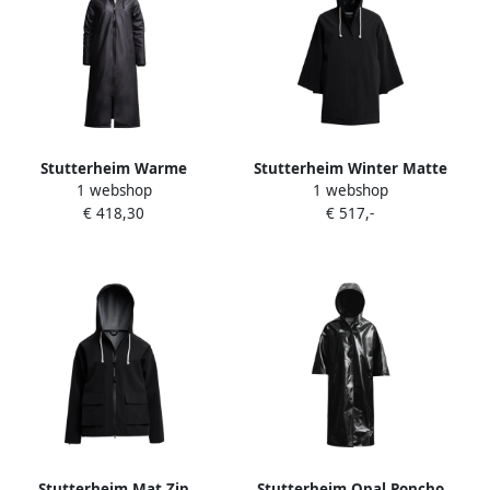
Stutterheim Warme
Stutterheim Winter Matte
1 webshop
1 webshop
Knielange A-Lijn Regenjas
Regenjas Black Dames
€ 418,30
€ 517,-
Black Dames
Stutterheim Mat Zip
Stutterheim Opal Poncho