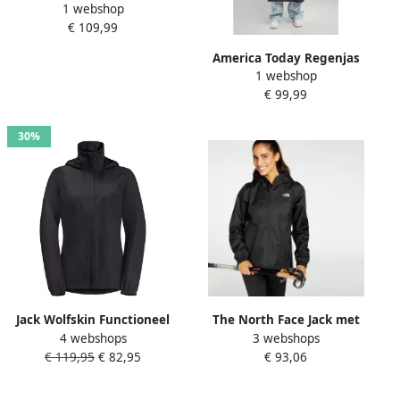
1 webshop
Regenjas Jane Zwart
€ 109,99
America Today Regenjas
1 webshop
Joan van polyester zwart
€ 99,99
30%
Jack Wolfskin Functioneel
The North Face Jack met
4 webshops
3 webshops
jack STORMY POINT 2L JKT
capuchon waterdicht model
€ 119,95
€ 82,95
€ 93,06
W Waterdicht winddicht
'W QUEST JACK'
overgangsjas