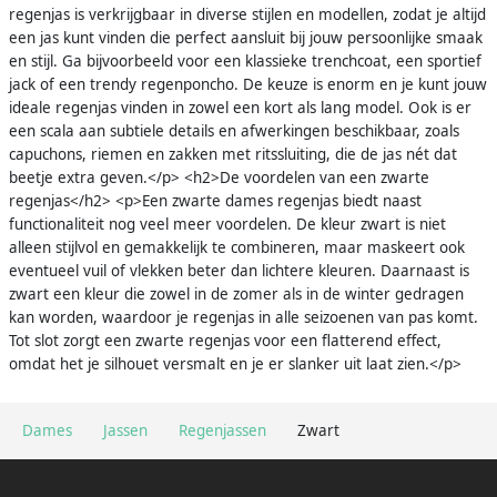
regenjas is verkrijgbaar in diverse stijlen en modellen, zodat je altijd
een jas kunt vinden die perfect aansluit bij jouw persoonlijke smaak
en stijl. Ga bijvoorbeeld voor een klassieke trenchcoat, een sportief
jack of een trendy regenponcho. De keuze is enorm en je kunt jouw
ideale regenjas vinden in zowel een kort als lang model. Ook is er
een scala aan subtiele details en afwerkingen beschikbaar, zoals
capuchons, riemen en zakken met ritssluiting, die de jas nét dat
beetje extra geven.</p> <h2>De voordelen van een zwarte
regenjas</h2> <p>Een zwarte dames regenjas biedt naast
functionaliteit nog veel meer voordelen. De kleur zwart is niet
alleen stijlvol en gemakkelijk te combineren, maar maskeert ook
eventueel vuil of vlekken beter dan lichtere kleuren. Daarnaast is
zwart een kleur die zowel in de zomer als in de winter gedragen
kan worden, waardoor je regenjas in alle seizoenen van pas komt.
Tot slot zorgt een zwarte regenjas voor een flatterend effect,
omdat het je silhouet versmalt en je er slanker uit laat zien.</p>
Dames
Jassen
Regenjassen
Zwart