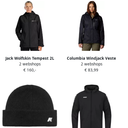
Jack Wolfskin Tempest 2L
Columbia Windjack Veste
2 webshops
2 webshops
Jacket Women Regenjack
Pouring Adventure III
€ 160,-
€ 83,99
Dames XXL black
imperméable