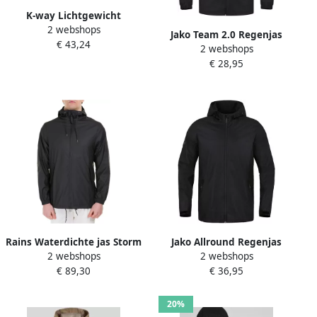
K-way Lichtgewicht
2 webshops
Opvouwbare Regenjas Lana
Jako Team 2.0 Regenjas
€ 43,24
Green
2 webshops
Senior
€ 28,95
Rains Waterdichte jas Storm
Jako Allround Regenjas
2 webshops
2 webshops
Breaker Zwart
Senior
€ 89,30
€ 36,95
20%