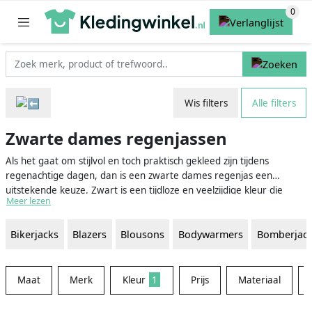
Wis filters
Alle filters
Zwarte dames regenjassen
Als het gaat om stijlvol en toch praktisch gekleed zijn tijdens
regenachtige dagen, dan is een zwarte dames regenjas een
uitstekende keuze. Zwart is een tijdloze en veelzijdige kleur die
Meer lezen
goed te combineren is met vrijwel elk kledingstuk. Daarnaast zorgt
een regenjas ervoor dat je droog en comfortabel blijft, ongeacht
Bikerjacks
Blazers
Blousons
Bodywarmers
Bomberjac
het weer. Deze jassen zijn gemaakt van waterafstotende en
ademende materialen die je beschermen tegen regen en wind,
zonder dat je het te warm krijgt tijdens het dragen.
Maat
Merk
Kleur
1
Prijs
Materiaal