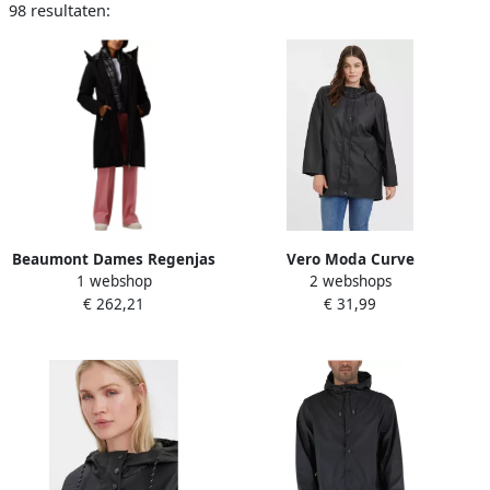
98 resultaten:
Beaumont Dames Regenjas
Vero Moda Curve
1 webshop
2 webshops
Haven Zwart Black Dames
Outdoorjack VMCMALOU
€ 262,21
€ 31,99
COATED JACKET CUR NOOS