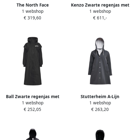
The North Face
Kenzo Zwarte regenjas met
1 webshop
1 webshop
Lichtgewicht opvouwbare
hoge hals Black Dames
€ 319,60
€ 611,-
regenjas Black Dames
Ball Zwarte regenjas met
Stutterheim A-Lijn
1 webshop
1 webshop
capuchon en zakken Black
Waterdichte Regenjas voor
€ 252,05
€ 263,20
Dames
Vrouwen Black Dames