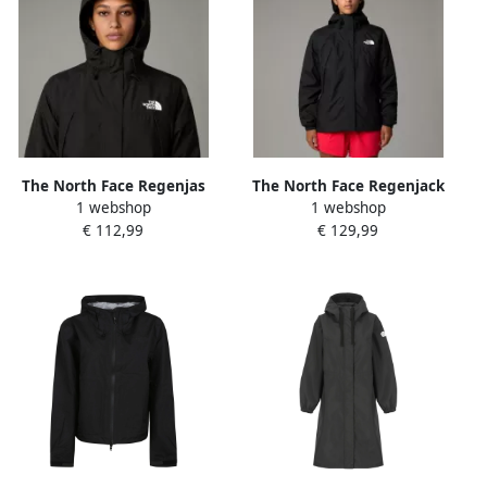
The North Face Regenjas
The North Face Regenjack
1 webshop
1 webshop
Antora regenparka voor
Antora regenjack voor
€ 112,99
€ 129,99
dames Waterdicht
dames Waterdicht
winddicht gerecycled
winddicht gerecycled
overgangsjas (1-delig)
overgangsjas (1 stuk)