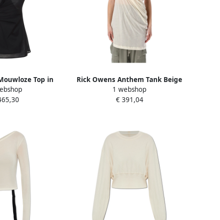
Mouwloze Top in
Rick Owens Anthem Tank Beige
ebshop
1 webshop
jl Black Dames
Dames
465,30
€ 391,04