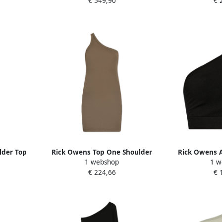
€ 549,90
€ 
lder Top
Rick Owens Top One Shoulder
Rick Owens A
1 webshop
1 w
Green Dames
D
€ 224,66
€ 