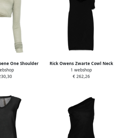
oene One Shoulder
Rick Owens Zwarte Cowl Neck
ebshop
1 webshop
op Green Dames
Top zonder mouwen Black Dames
230,30
€ 262,26