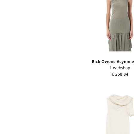
Rick Owens Asymmet
1 webshop
Halslijn Celadon Topkl
€ 268,84
Green Dames