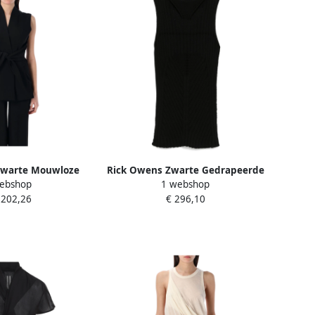
Zwarte Mouwloze
Rick Owens Zwarte Gedrapeerde
ebshop
1 webshop
et V-hals Black
Hoge Nek Mouwloze Top Black
.202,26
€ 296,10
ames
Dames