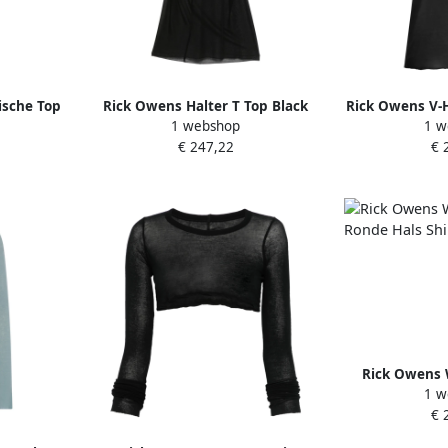
sche Top
Rick Owens Halter T Top Black
Rick Owens V-
1 webshop
1 w
alslijn
Dames
Blac
€ 247,22
€ 
Rick Owens
1 w
Ronde Hals S
€ 