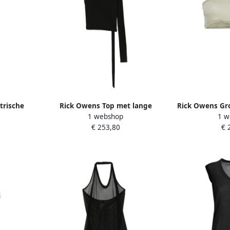
rische
Rick Owens Top met lange
Rick Owens Gr
1 webshop
1 w
eding Ss25
mouwen en bandjes Black Dames
Katoenen T
€ 253,80
€ 