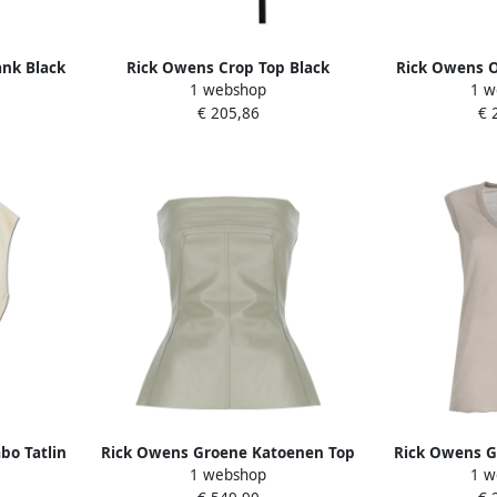
nk Black
Rick Owens Crop Top Black
Rick Owens O
1 webshop
1 w
Dames
Whit
€ 205,86
€ 
bo Tatlin
Rick Owens Groene Katoenen Top
Rick Owens Gr
1 webshop
1 w
Green Dames
hals Mouwloz