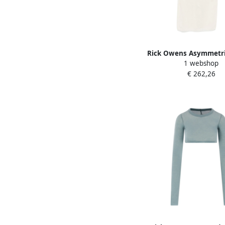
Rick Owens Asymmetri
1 webshop
zonder Mouwen met H
€ 262,26
Beige Dames