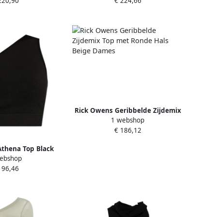
220,90
€ 224,66
Rick Owens Geribbelde Zijdemix
1 webshop
Top met Ronde Hals Beige Dames
€ 186,12
thena Top Black
ebshop
ames
196,46