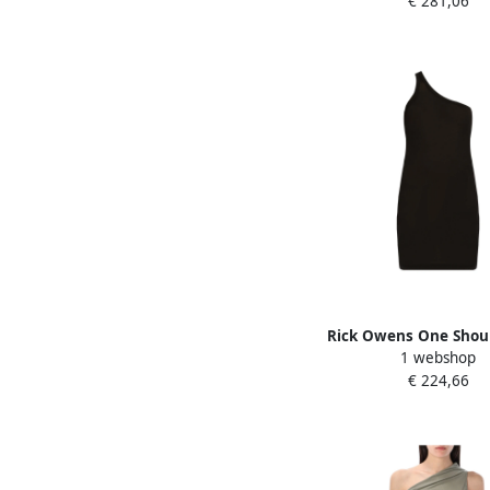
€ 281,06
Rick Owens One Shou
1 webshop
Black Dames
€ 224,66