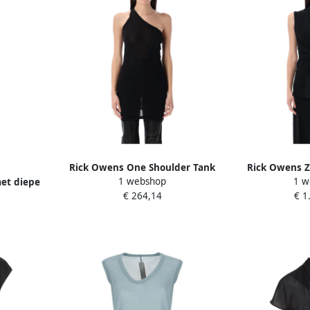
Rick Owens One Shoulder Tank
Rick Owens 
1 webshop
1 w
et diepe
Zwart Topwear Black Dames
Wollen Top m
€ 264,14
€ 1
ge
D