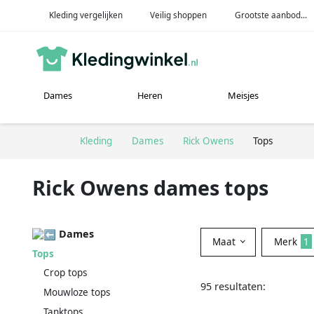
Kleding vergelijken
Veilig shoppen
Grootste aanbod...
Dames
Heren
Meisjes
Kleding
Dames
Rick Owens
Tops
Rick Owens dames tops
Dames
Maat
Merk
1
Tops
Crop tops
95 resultaten:
Mouwloze tops
Tanktops