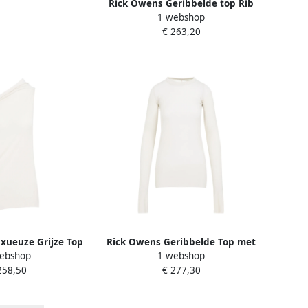
Rick Owens Geribbelde top Rib
1 webshop
Beige Dames
€ 263,20
xueuze Grijze Top
Rick Owens Geribbelde Top met
ebshop
1 webshop
y Dames
Lange Mouwen White Dames
258,50
€ 277,30