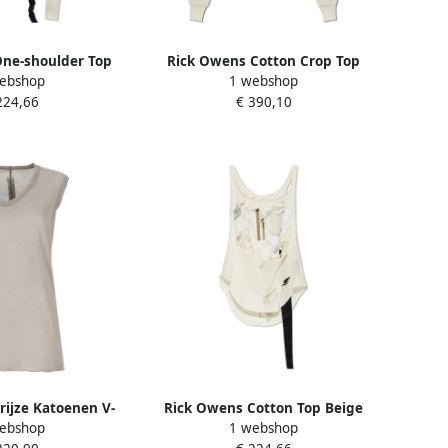
ne-shoulder Top
Rick Owens Cotton Crop Top
ebshop
1 webshop
e Dames
Beige Dames
224,66
€ 390,10
ijze Katoenen V-
Rick Owens Cotton Top Beige
ebshop
1 webshop
e Top Gray Dames
Dames