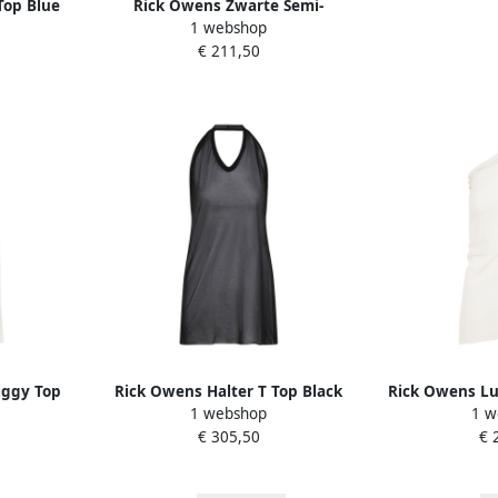
Top Blue
Rick Owens Zwarte Semi-
1 webshop
Transparante Crop Top Lange
€ 211,50
Mouw Black Dames
iggy Top
Rick Owens Halter T Top Black
Rick Owens Lu
1 webshop
1 w
Dames
Gra
€ 305,50
€ 