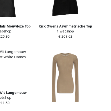
Hals Mouwloze Top
Rick Owens Asymmetrische Top
ebshop
1 webshop
k Dames
zonder Mouwen met Halslijn
220,90
€ 209,62
Black Dames
 Wit Langemouw
ebshop
hirt White Dames
211,50