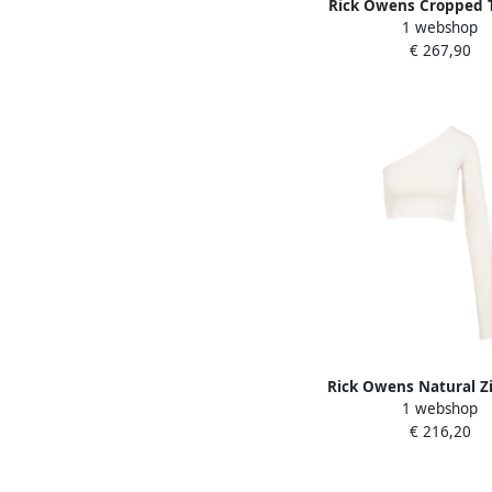
Rick Owens Cropped 
1 webshop
Dames
€ 267,90
Rick Owens Natural Z
1 webshop
White Dames
€ 216,20