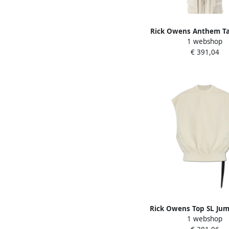
Rick Owens Anthem Ta
1 webshop
Dames
€ 391,04
Rick Owens Top SL Jum
1 webshop
Beige Dames