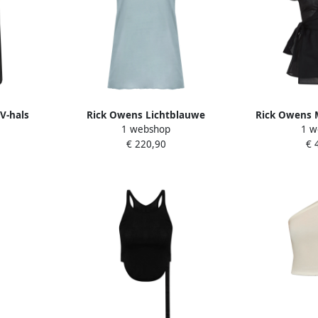
V-hals
Rick Owens Lichtblauwe
Rick Owens 
1 webshop
1 w
 Dames
Katoenen Top met V-hals Blue
Laura Sti
€ 220,90
€ 
Dames