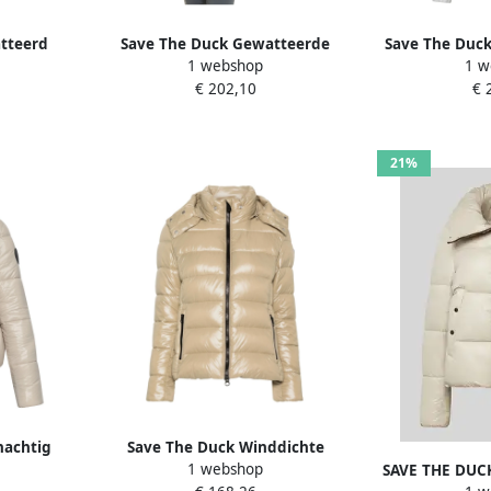
tteerd
Save The Duck Gewatteerde
Save The Duck
1 webshop
1 w
 Armlogo
Reese jas met capuchon Beige
Beig
€ 202,10
€ 
Dames
21%
nachtig
Save The Duck Winddichte
1 webshop
 Jas Beige
Afneembare Capuchon Nylon Jas
SAVE THE DUCK