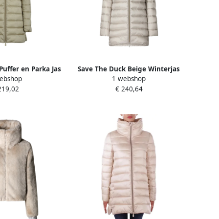
Puffer en Parka Jas
Save The Duck Beige Winterjas
ebshop
1 webshop
e Dames
Dames Slim Fit Beige Dames
219,02
€ 240,64