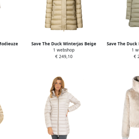
Modieuze
Save The Duck Winterjas Beige
Save The Duck 
1 webshop
1 w
ige Dames
Dames
Beig
€ 249,10
€ 