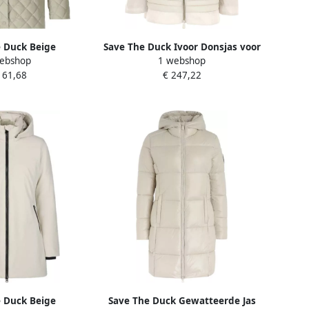
 Duck Beige
Save The Duck Ivoor Donsjas voor
ebshop
1 webshop
s Libra Stijl Beige
Dames Beige Dames
161,68
€ 247,22
ames
 Duck Beige
Save The Duck Gewatteerde Jas