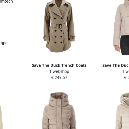
eige
Plumtech
ames
Save The Duck Trench Coats
Save The Duck
1 webshop
1 w
Beige Dames
Short Jack
€ 249,57
€ 