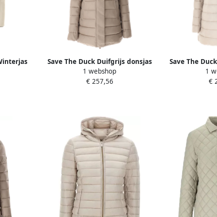
interjas
Save The Duck Duifgrijs donsjas
Save The Duck
1 webshop
1 w
Beige Dames
D
€ 257,56
€ 