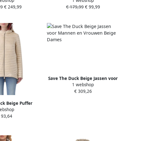
ebshop
1 webshop
de kraag model
met tweewegsritssluiting model
99
€ 249,99
€ 179,99
€ 99,99
ISLA'
'DAISY'
Save The Duck Beige Jassen voor
1 webshop
Mannen en Vrouwen Beige
€ 309,26
Dames
ck Beige Puffer
ebshop
Beige Dames
193,64