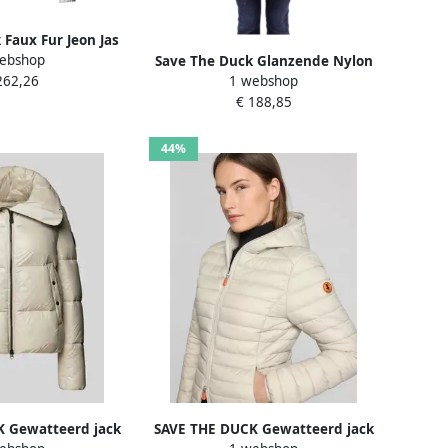
 Faux Fur Jeon Jas
ebshop
e Dames
Save The Duck Glanzende Nylon
262,26
1 webshop
Jas met Ritssluiting Beige Dames
€ 188,85
44%
 Gewatteerd jack
SAVE THE DUCK Gewatteerd jack