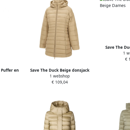
Save The Du
1 w
Beig
€ 
 Puffer en
Save The Duck Beige donsjack
1 webshop
ames
met capuchon Beige Dames
€ 109,04