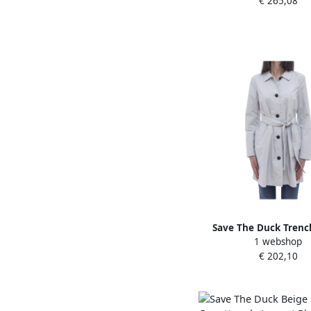
€ 265,08
Dames
Save The Duck Trenc
1 webshop
Beige Dames
€ 202,10