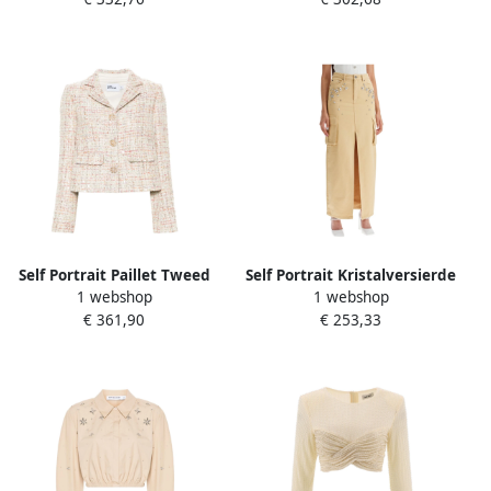
Self Portrait Paillet Tweed
Self Portrait Kristalversierde
1 webshop
1 webshop
Jas Beige Dames
Denim Cargo Rok Beige
€ 361,90
€ 253,33
Dames