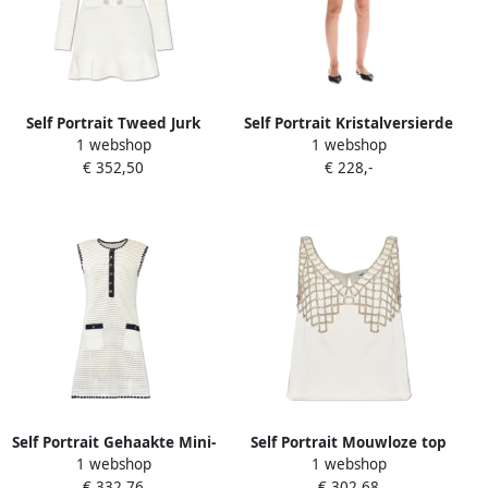
Self Portrait Tweed Jurk
Self Portrait Kristalversierde
1 webshop
1 webshop
Beige Dames
Poplin Mini Rok Beige
€ 352,50
€ 228,-
Dames
Self Portrait Gehaakte Mini-
Self Portrait Mouwloze top
1 webshop
1 webshop
jurk Beige Dames
Beige Dames
€ 332,76
€ 302,68