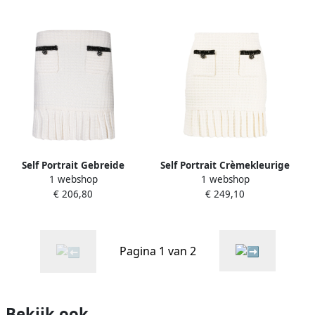
Self Portrait Gebreide
Self Portrait Crèmekleurige
1 webshop
1 webshop
Minirok met Pailletten
Geplooide Minirok Beige
€ 206,80
€ 249,10
White Dames
Dames
Pagina 1 van 2
Bekijk ook