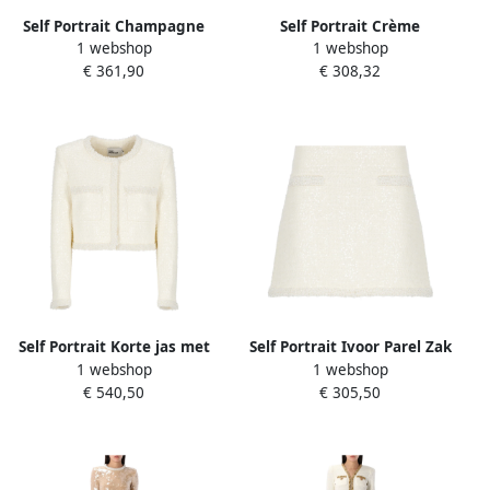
Self Portrait Champagne
Self Portrait Crème
1 webshop
1 webshop
Diamante Hobo Tas Beige
Gebreide Mini Rok met
€ 361,90
€ 308,32
Dames
Peplum Beige Dames
Self Portrait Korte jas met
Self Portrait Ivoor Parel Zak
1 webshop
1 webshop
kralen in ivoor Beige Dames
Rok Beige Dames
€ 540,50
€ 305,50