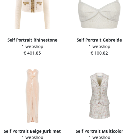
Self Portrait Rhinestone
Self Portrait Gebreide
1 webshop
1 webshop
Profiel Cardigan Beige
Bralette Top Beige Dames
€ 401,85
€ 100,82
Dames
Self Portrait Beige Jurk met
Self Portrait Multicolor
1 webshop
1 webshop
Stijl Beige Dames
Tweed Mini Jurk Beige