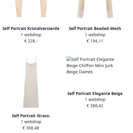
Self Portrait Kristalversierde
Self Portrait Beaded Mesh
1 webshop
1 webshop
Beige Top Beige Dames
Top Beige Dames
€ 228,-
€ 194,11
Self Portrait Elegante Beige
1 webshop
Chiffon Mini Jurk Beige
€ 388,42
Dames
Self Portrait Strass-
1 webshop
Versierde Mouwloze Maxi
€ 368,48
Jurk Beige Dames