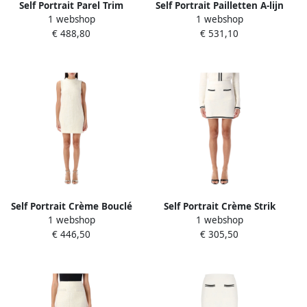
Self Portrait Parel Trim
Self Portrait Pailletten A-lijn
1 webshop
1 webshop
Paillet Mini Jurk Beige
Mouwloze Jurk Beige Dames
€ 488,80
€ 531,10
Dames
Self Portrait Crème Bouclé
Self Portrait Crème Strik
1 webshop
1 webshop
Parel Trim Mini Jurk Beige
Jacquard Mini Rok Beige
€ 446,50
€ 305,50
Dames
Dames