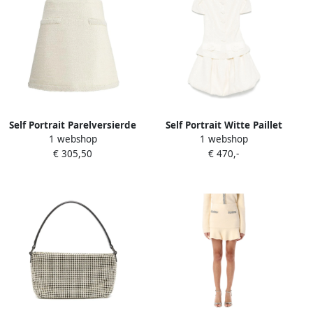
Self Portrait Parelversierde
Self Portrait Witte Paillet
1 webshop
1 webshop
Bouclé Minirok Beige
Strikjurk Beige Dames
€ 305,50
€ 470,-
Dames