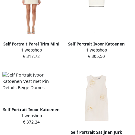
Self Portrait Parel Trim Mini
Self Portrait Ivoor Katoenen
1 webshop
1 webshop
Rok Room Beige Dames
Minirok Elastische Taille
€ 317,72
€ 305,50
Beige Dames
Self Portrait Ivoor Katoenen
1 webshop
Vest met Pin Details Beige
€ 372,24
Dames
Self Portrait Satijnen Jurk