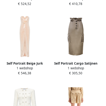
€ 524,52
€ 410,78
Dames
Self Portrait Beige Jurk
Self Portrait Cargo Satijnen
1 webshop
1 webshop
Aw24 Damesmode Beige
Rok Army Green Beige
€ 546,38
€ 305,50
Dames
Dames