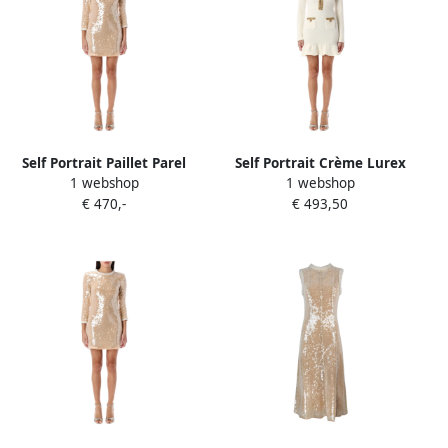
Self Portrait Paillet Parel
Self Portrait Crème Lurex
1 webshop
1 webshop
Trim Mini Jurk Beige Dames
Gebreide Mini Jurk Beige
€ 470,-
€ 493,50
Dames