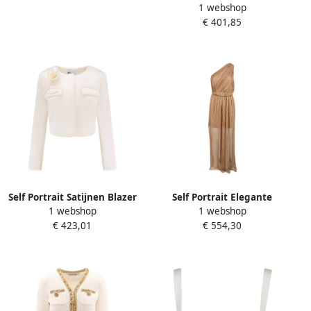
1 webshop
met 3D Bloemen Beige
€ 401,85
Dames
Self Portrait Satijnen Blazer
Self Portrait Elegante
1 webshop
1 webshop
met 3D Bloem Beige Dames
Damesjurk Beige Dames
€ 423,01
€ 554,30