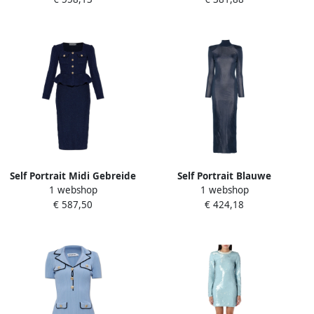
Blue Dames
Self Portrait Midi Gebreide
Self Portrait Blauwe
1 webshop
1 webshop
Jurk Rs25-034M-Bl Blue
Elastische Viscose Jurk
€ 587,50
€ 424,18
Dames
Ongevoerd Stijl Blue Dames