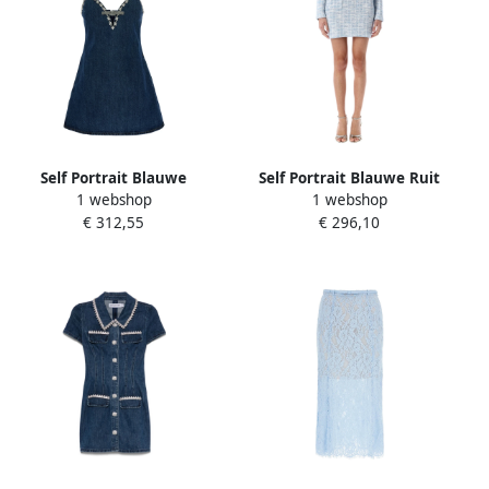
Self Portrait Blauwe
Self Portrait Blauwe Ruit
1 webshop
1 webshop
Minijurk met Strikdetail
Bouclé Mini Rok Blue Dames
€ 312,55
€ 296,10
Blue Dames