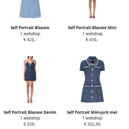
Self Portrait Blauwe
Self Portrait Blauwe Mini
1 webshop
1 webshop
Gebreide Jurk met Gouden
Paillettenjurk met Parel
€ 423,-
€ 470,-
Knopen Blue Dames
Details Blue Dames
Self Portrait Blauwe Denim
Self Portrait Mini-jurk met
1 webshop
1 webshop
Strappy Mini Jurk Blue
kraag Blue Dames
€ 329,-
€ 352,50
Dames