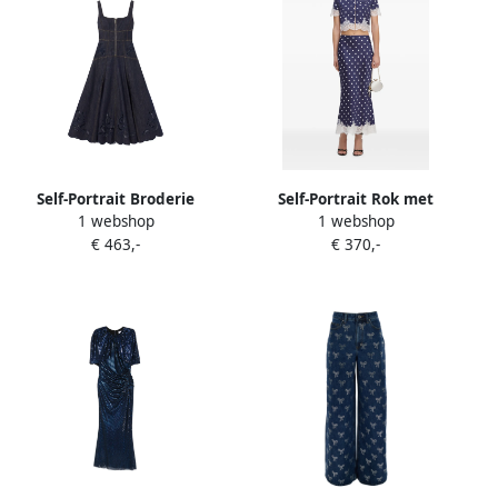
Self-Portrait Broderie
Self-Portrait Rok met
1 webshop
1 webshop
anglaise midi-jurk met
stippen Blauw
€ 463,-
€ 370,-
flared afwerking Blauw