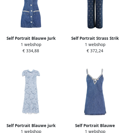
Self Portrait Blauwe Jurk
Self Portrait Strass Strik
1 webshop
1 webshop
met Uniek Ontwerp Blue
Wijde Pijp Katoenen Jeans
€ 334,88
€ 372,24
Dames
Blue Dames
Self Portrait Blauwe jurk
Self Portrait Blauwe
1 webshop
1 webshop
met uniek design Blue
Diamanten Jurk met Rits