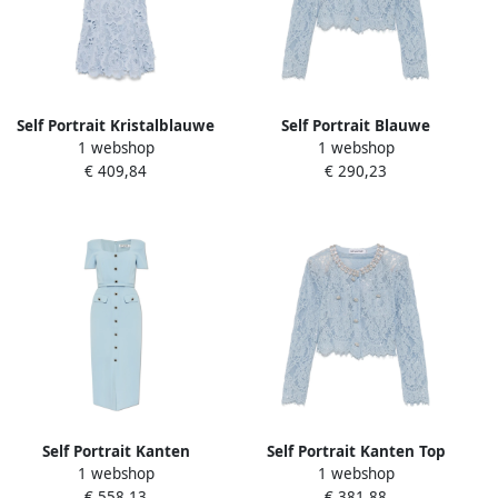
Self Portrait Kristalblauwe
Self Portrait Blauwe
1 webshop
1 webshop
Geplooide Jurk Blue Dames
Topwear voor Vrouwen Blue
€ 409,84
€ 290,23
Dames
Self Portrait Kanten
Self Portrait Kanten Top
1 webshop
1 webshop
Kristalversierde Midi Jurk
Rs25-053T-Bl Blue Dames
€ 558,13
€ 381,88