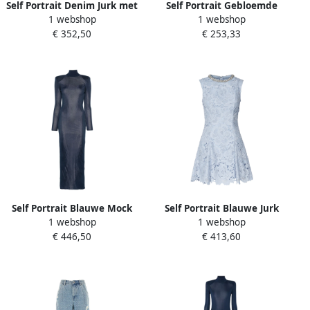
Self Portrait Denim Jurk met
Self Portrait Gebloemde
1 webshop
1 webshop
Kristal Knopen Blue Dames
kanten midi-rok met
€ 352,50
€ 253,33
pailletten Blue Dames
Self Portrait Blauwe Mock
Self Portrait Blauwe Jurk
1 webshop
1 webshop
Neck Lange Mouw Jurk Blue
met Strass Halslijn Blue
€ 446,50
€ 413,60
Dames
Dames