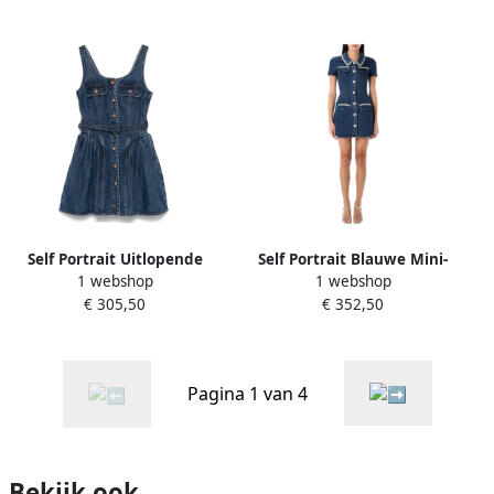
Self Portrait Uitlopende
Self Portrait Blauwe Mini-
1 webshop
1 webshop
Mini-jurk van Denim Blue
jurk van Denim met Kraag
€ 305,50
€ 352,50
Dames
Blue Dames
Pagina 1 van 4
Bekijk ook