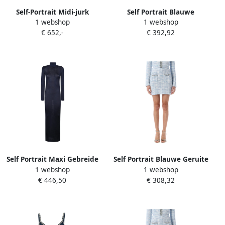
Self-Portrait Midi-jurk
Self Portrait Blauwe
1 webshop
1 webshop
verfraaid met pailletten en
spijkerbroek met stralende
€ 652,-
€ 392,92
cape Blauw
strikversiering Blue Dames
Self Portrait Maxi Gebreide
Self Portrait Blauwe Geruite
1 webshop
1 webshop
Jurk Blue Dames
Gebreide Minirok Blue
€ 446,50
€ 308,32
Dames