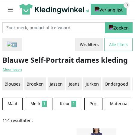
Wis filters
Alle filters
Blauwe Self-Portrait dames kleding
Meer lezen
Blouses
Broeken
Jassen
Jeans
Jurken
Ondergoed
Maat
Merk
1
Kleur
1
Prijs
Materiaal
114 resultaten: