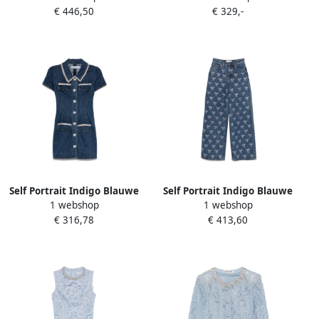
€ 446,50
€ 329,-
Dames
Blue Dames
Self Portrait Indigo Blauwe
Self Portrait Indigo Blauwe
1 webshop
1 webshop
Kristal Knoop Jurk Blue
Klassieke Vijf-Pocket Jeans
€ 316,78
€ 413,60
Dames
Blue Dames