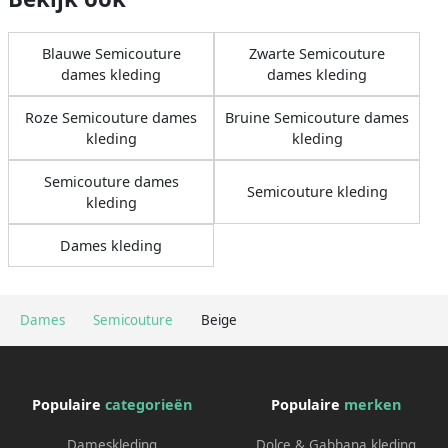
Blauwe Semicouture
Zwarte Semicouture
dames kleding
dames kleding
Roze Semicouture dames
Bruine Semicouture dames
kleding
kleding
Semicouture dames
Semicouture kleding
kleding
Dames kleding
Dames
Semicouture
Beige
Populaire
categorieën
Populaire
merken
Dameskleding
Dolce & Gabbana kleding