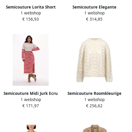
Semicouture Lorita Short
Semicouture Elegante
1 webshop
1 webshop
Zandkleurige Damesbroek
Damesjas in Ecru Beige
€ 156,93
€ 314,85
Beige Dames
Dames
Semicouture Midi Jurk Ecru
Semicouture Roomkleurige
1 webshop
1 webshop
Beige Dames
Wollen Blend Geborduurde
€ 171,97
€ 256,62
Trui Beige Dames