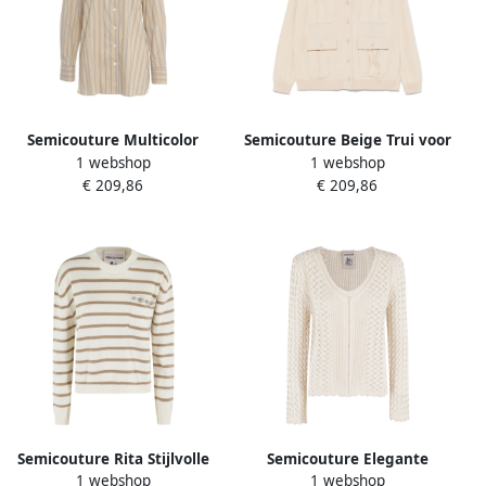
Semicouture Multicolor
Semicouture Beige Trui voor
1 webshop
1 webshop
shirt voor vrouwen Beige
Vrouwen Beige Dames
€ 209,86
€ 209,86
Dames
Semicouture Rita Stijlvolle
Semicouture Elegante
1 webshop
1 webshop
Jurk voor Vrouwen Beige
Blauwe Jurk met Ruches