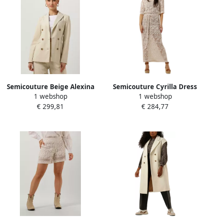
Semicouture Beige Alexina
Semicouture Cyrilla Dress
1 webshop
1 webshop
Dames Blazer Beige Dames
Maxi Jurk Zand Beige
€ 299,81
€ 284,77
Dames