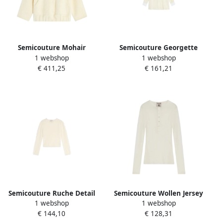
Semicouture Mohair
Semicouture Georgette
1 webshop
1 webshop
Bomberjack met ritssluiting
shirt met katoenen details
€ 411,25
€ 161,21
Beige Dames
Beige Dames
Semicouture Ruche Detail
Semicouture Wollen Jersey
1 webshop
1 webshop
Wollen Mix Ronde Hals Trui
Serafino Top Beige Dames
€ 144,10
€ 128,31
Beige Dames