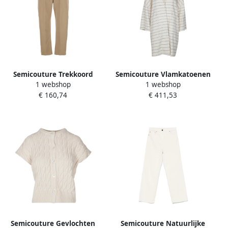
Semicouture Trekkoord
Semicouture Vlamkatoenen
1 webshop
1 webshop
Taille Beige Katoenen Broek
overjas Beige Dames
€ 160,74
€ 411,53
Vrouwen Beige Dames
Semicouture Gevlochten
Semicouture Natuurlijke