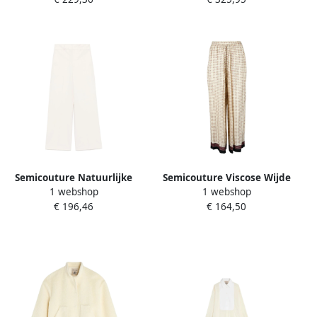
Dames
met Zakken Beige Dames
Semicouture Natuurlijke
Semicouture Viscose Wijde
1 webshop
1 webshop
broek met verborgen
Pijp Broek Beige Dames
€ 196,46
€ 164,50
sluiting Beige Dames