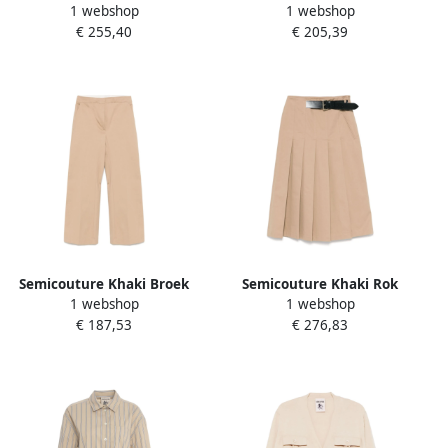
1 webshop
1 webshop
Katoenen Vest Beige Dames
broek voor vrouwen Beige
€ 255,40
€ 205,39
Dames
Semicouture Khaki Broek
Semicouture Khaki Rok
1 webshop
1 webshop
Dameskleding Beige Dames
Dameskleding Beige Dames
€ 187,53
€ 276,83