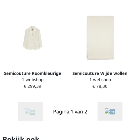
Semicouture Roomkleurige
Semicouture Wijde wollen
1 webshop
1 webshop
Wollen Blazer Jas Beige
sjaal met franjes Beige
€ 299,39
€ 78,30
Dames
Dames
Pagina 1 van 2
Bekijk ook