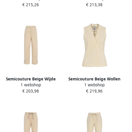
€ 215,26
€ 213,38
Dames
Beige Dames
Semicouture Beige Wijde
Semicouture Beige Wollen
1 webshop
1 webshop
Pijp Broek Stijlvolle
Blend Blazer Vest Beige
€ 203,98
€ 219,96
Elegantie Beige Dames
Dames