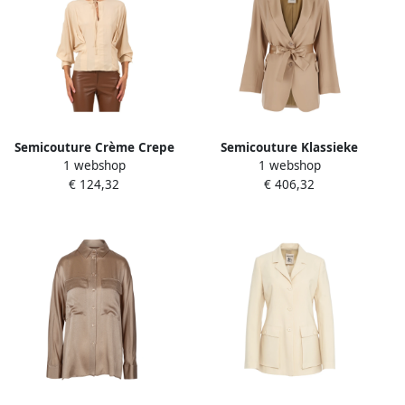
Semicouture Crème Crepe
Semicouture Klassieke
1 webshop
1 webshop
de Chine Blouse Beige
Beige Zijdeblend Jas Beige
€ 124,32
€ 406,32
Dames
Dames