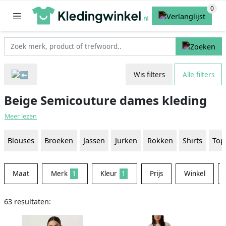
Wis filters
Alle filters
Beige Semicouture dames kleding
Meer lezen
Blouses
Broeken
Jassen
Jurken
Rokken
Shirts
Top
Maat
Merk
1
Kleur
1
Prijs
Winkel
63 resultaten: