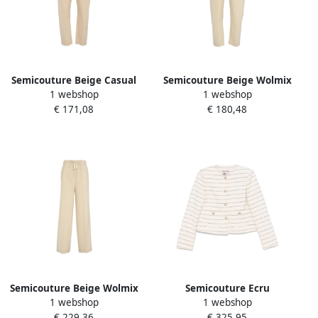
Semicouture Beige Casual
Semicouture Beige Wolmix
1 webshop
1 webshop
Broek met Trekkoord
Casual Broek Beige Dames
€ 171,08
€ 180,48
Tailleband Beige Dames
Semicouture Beige Wolmix
Semicouture Ecru
1 webshop
1 webshop
Trekkoord Broek Beige
Knooploos Kraagloos Jack
€ 229,36
€ 325,95