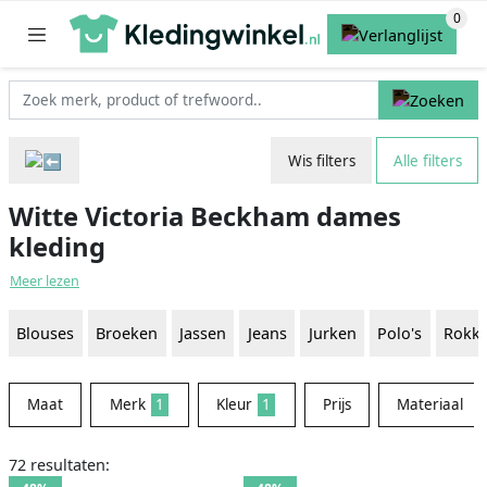
Wis filters
Alle filters
Witte Victoria Beckham dames
kleding
Meer lezen
Blouses
Broeken
Jassen
Jeans
Jurken
Polo's
Rokk
Maat
Merk
1
Kleur
1
Prijs
Materiaal
72 resultaten: