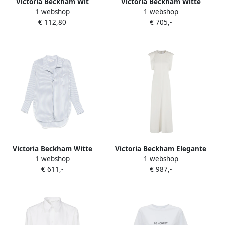
Victoria Beckham Wit
Victoria Beckham Witte
1 webshop
1 webshop
Slogan Print Crew Neck T-
Crepe Jurk met Ruches
€ 112,80
€ 705,-
shirt White Dames
White Dames
Victoria Beckham Witte
Victoria Beckham Elegante
1 webshop
1 webshop
Shirt voor Vrouwen White
Midi Jurk met Kapmouwen
€ 611,-
€ 987,-
Dames
White Dames