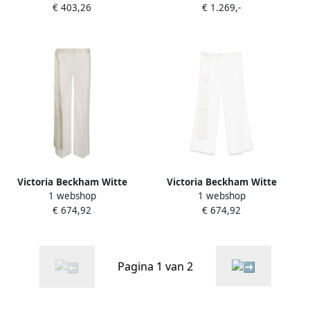
€ 403,26
€ 1.269,-
Dames
Victoria Beckham Witte
Victoria Beckham Witte
1 webshop
1 webshop
elegante broek White
elegante broek White
€ 674,92
€ 674,92
Dames
Dames
Pagina 1 van 2