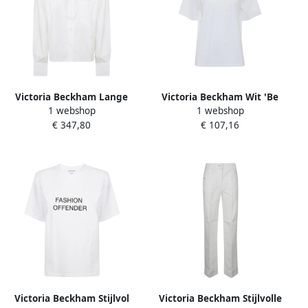
Victoria Beckham Lange
Victoria Beckham Wit 'Be
1 webshop
1 webshop
Mouw Geknipte Shirt White
Honest' Slogan T-Shirt White
€ 347,80
€ 107,16
Dames
Dames
Victoria Beckham Stijlvol
Victoria Beckham Stijlvolle