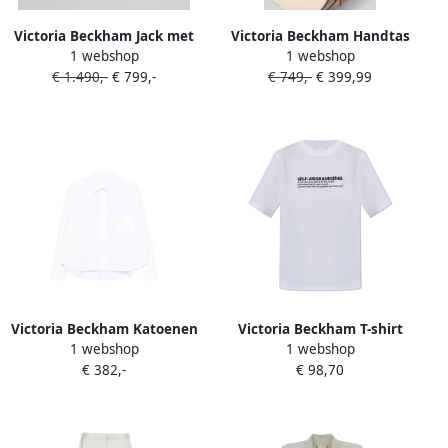
Victoria Beckham Jack met
Victoria Beckham Handtas
1 webshop
1 webshop
linnen aandeel
met draagband
€ 1.490,-
€ 799,-
€ 749,-
€ 399,99
Victoria Beckham Katoenen
Victoria Beckham T-shirt
1 webshop
1 webshop
shirt Wit
met print White Dames
€ 382,-
€ 98,70