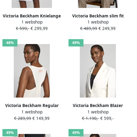
Victoria Beckham Knielange
Victoria Beckham slim fit
1 webshop
1 webshop
rok met bandplooien
poloshirt in brei-look
€ 599,-
€ 299,99
€ 489,99
€ 249,99
48%
49%
Victoria Beckham Regular
Victoria Beckham Blazer
1 webshop
1 webshop
fit top met linnen-aandeel
van wolmix met borstzak
€ 289,99
€ 149,99
€ 1.190,-
€ 599,-
49%
49%