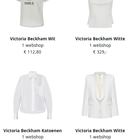
Victoria Beckham Wit
Victoria Beckham Witte
1 webshop
1 webshop
Katoenen T-shirt met Logo
Geribbelde Mouwloze Top
€ 112,80
€ 329,-
White Dames
met Zijsplitten White
Dames
Victoria Beckham Katoenen
Victoria Beckham Witte
1 webshop
1 webshop
shirt White Dames
Jassen voor Vrouwen White