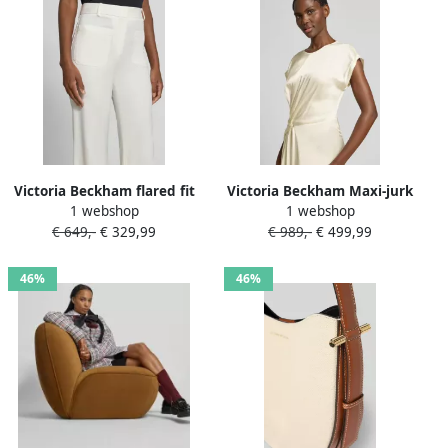
Victoria Beckham flared fit
Victoria Beckham Maxi-jurk
1 webshop
1 webshop
stoffen broek van wolmix
met viscose
€ 649,-
€ 329,99
€ 989,-
€ 499,99
46%
46%