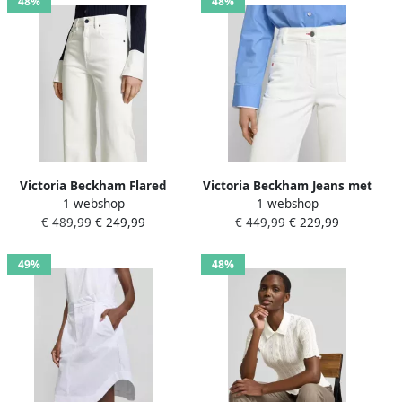
48%
48%
Victoria Beckham Flared
Victoria Beckham Jeans met
1 webshop
1 webshop
jeans met 5-pocketmodel
labelstitching
€ 489,99
€ 249,99
€ 449,99
€ 229,99
49%
48%