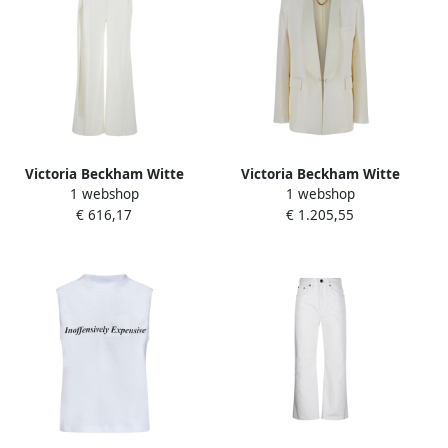
Victoria Beckham Witte
Victoria Beckham Witte
1 webshop
1 webshop
wollen broek met riem
Shawl Kraag Jas Vrouw Stof
€ 616,17
€ 1.205,55
White Dames
White Dames