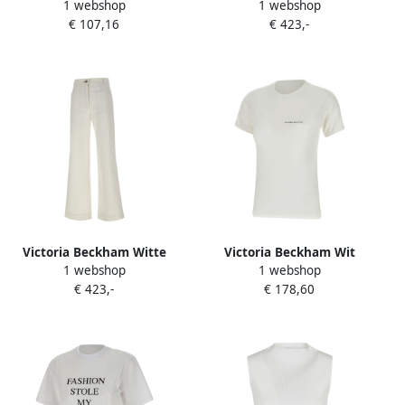
1 webshop
1 webshop
Slogan Tee Shirt White
Alina Jeans voor vrouwen
€ 107,16
€ 423,-
Dames
White Dames
Victoria Beckham Witte
Victoria Beckham Wit
1 webshop
1 webshop
Alina Jeans met Rood Logo
Katoenen T-shirt met Logo
€ 423,-
€ 178,60
White Dames
White Dames