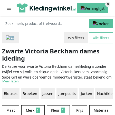
Wis filters
Alle filters
Zwarte Victoria Beckham dames
kleding
De keuze voor zwarte Victoria Beckham dameskleding is zonder
twijfel een stijlvolle en chique optie. Victoria Beckham, voormalig
Spice Girl en wereldberoemde modeontwerpster, staat bekend om
Meer lezen
haar verfijnde en tijdloze ontwerpen die elegantie en klasse
uitstralen. De keuze voor zwart zorgt voor een klassiek en veelzijdig
Blouses
Broeken
Jassen
Jumpsuits
Jurken
Nachtkled
kleurenpalet dat gemakkelijk te combineren is met andere kleuren
en stijlen. Het assortiment van Victoria Beckham bestaat uit diverse
kledingstukken zoals jurken, rokken, blouses en broeken, die
allemaal even smaakvol en modieus zijn.
Maat
Merk
1
Kleur
1
Prijs
Materiaal