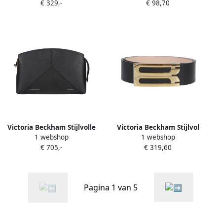
€ 329,-
€ 98,70
Dames
Victoria Beckham Stijlvolle
Victoria Beckham Stijlvol
1 webshop
1 webshop
Leren Handtas Black Dames
Frame Riem Black Dames
€ 705,-
€ 319,60
Pagina 1 van 5