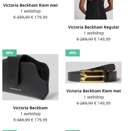
Victoria Beckham Riem met
1 webshop
labeldetail
€ 339,99
€ 179,99
Victoria Beckham Regular
1 webshop
fit top met linnen-aandeel
€ 289,99
€ 149,99
48%
48%
Victoria Beckham Riem met
1 webshop
doornsluiting
€ 289,99
€ 149,99
Victoria Beckham
1 webshop
Zonnebrillenetui van leer
€ 349,99
€ 179,99