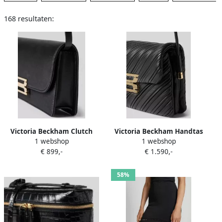
168 resultaten:
Victoria Beckham Clutch
Victoria Beckham Handtas
1 webshop
1 webshop
met gouden logo-sluiting
met gladde leerlook en
€ 899,-
€ 1.590,-
model 'DORIANEAST-WEST'
metalen sluiting
58%