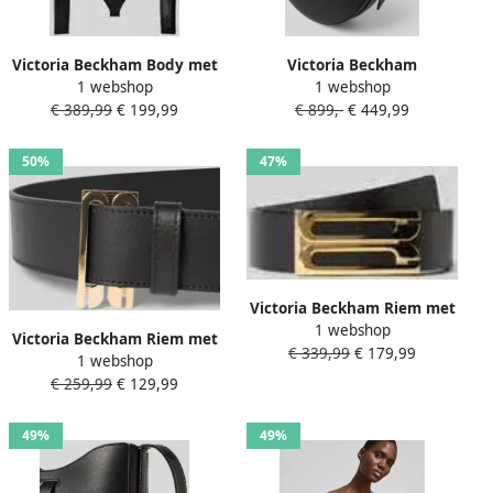
Victoria Beckham Body met
Victoria Beckham
1 webshop
1 webshop
ronde hals
Schoudertas met logodetail
€ 389,99
€ 199,99
€ 899,-
€ 449,99
50%
47%
Victoria Beckham Riem met
1 webshop
Pinsluiting
Victoria Beckham Riem met
€ 339,99
€ 179,99
1 webshop
D-ringsluiting
€ 259,99
€ 129,99
49%
49%