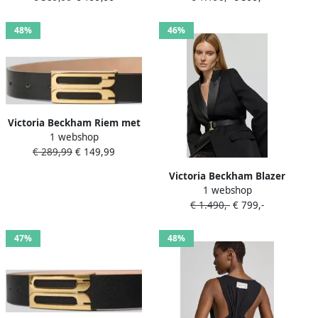
48%
46%
Victoria Beckham Riem met
1 webshop
logodetail
€ 289,99
€ 149,99
Victoria Beckham Blazer
1 webshop
met scheerwolgehalte
€ 1.490,-
€ 799,-
47%
48%