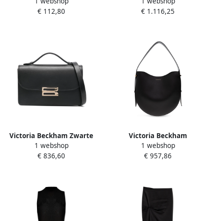
1 webshop
1 webshop
shirts en Polos Black Dames
jurk met leren ruchedetails
€ 112,80
€ 1.116,25
Black Dames
Victoria Beckham Zwarte
Victoria Beckham
1 webshop
1 webshop
tassen voor stijlvolle outfits
Schoudertas Black Dames
€ 836,60
€ 957,86
Black Dames