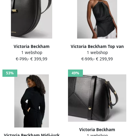
Victoria Beckham
Victoria Beckham Top van
1 webshop
1 webshop
Crossbodytas met logoprint
satijn met viscose
€ 799,-
€ 399,99
€ 599,-
€ 299,99
53%
49%
Victoria Beckham
Victoria Beckham Midi-jurk
1 webshop
Schoudertas met reliëflogo