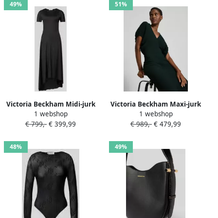
49%
51%
Victoria Beckham Midi-jurk
Victoria Beckham Maxi-jurk
1 webshop
1 webshop
met verlengde achterkant
met V-hals
€ 799,-
€ 399,99
€ 989,-
€ 479,99
48%
49%