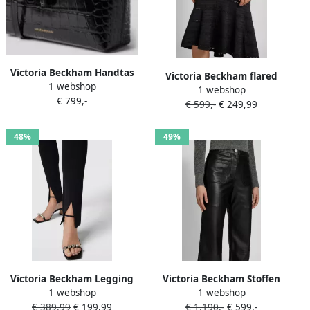
Victoria Beckham Handtas
Victoria Beckham flared
1 webshop
met ritssluiting rondom
1 webshop
midirok met ajourwerk
€ 799,-
model 'VANITY'
€ 599,-
€ 249,99
48%
49%
Victoria Beckham Legging
Victoria Beckham Stoffen
1 webshop
1 webshop
van viscosemix
broek in leerlook
€ 389,99
€ 199,99
€ 1.190,-
€ 599,-