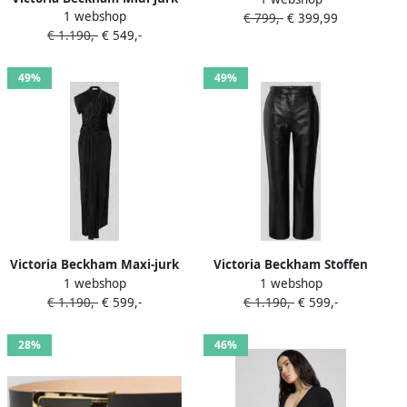
1 webshop
met resortkraag
€ 799,-
€ 399,99
€ 1.190,-
€ 549,-
49%
49%
Victoria Beckham Maxi-jurk
Victoria Beckham Stoffen
1 webshop
1 webshop
van viscosemix
broek in leerlook
€ 1.190,-
€ 599,-
€ 1.190,-
€ 599,-
28%
46%