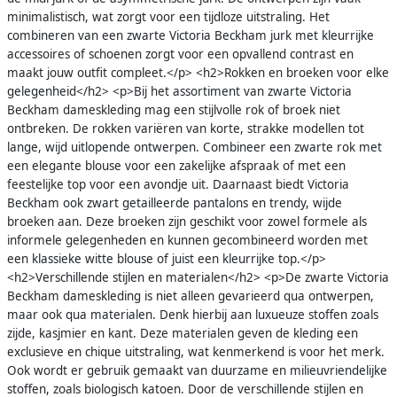
minimalistisch, wat zorgt voor een tijdloze uitstraling. Het
combineren van een zwarte Victoria Beckham jurk met kleurrijke
accessoires of schoenen zorgt voor een opvallend contrast en
maakt jouw outfit compleet.</p> <h2>Rokken en broeken voor elke
gelegenheid</h2> <p>Bij het assortiment van zwarte Victoria
Beckham dameskleding mag een stijlvolle rok of broek niet
ontbreken. De rokken variëren van korte, strakke modellen tot
lange, wijd uitlopende ontwerpen. Combineer een zwarte rok met
een elegante blouse voor een zakelijke afspraak of met een
feestelijke top voor een avondje uit. Daarnaast biedt Victoria
Beckham ook zwart getailleerde pantalons en trendy, wijde
broeken aan. Deze broeken zijn geschikt voor zowel formele als
informele gelegenheden en kunnen gecombineerd worden met
een klassieke witte blouse of juist een kleurrijke top.</p>
<h2>Verschillende stijlen en materialen</h2> <p>De zwarte Victoria
Beckham dameskleding is niet alleen gevarieerd qua ontwerpen,
maar ook qua materialen. Denk hierbij aan luxueuze stoffen zoals
zijde, kasjmier en kant. Deze materialen geven de kleding een
exclusieve en chique uitstraling, wat kenmerkend is voor het merk.
Ook wordt er gebruik gemaakt van duurzame en milieuvriendelijke
stoffen, zoals biologisch katoen. Door de verschillende stijlen en