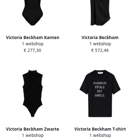
Victoria Beckham Kanten
Victoria Beckham
1 webshop
1 webshop
bodysuit Black Dames
Gedrapeerde rok Black
€ 277,30
€ 572,46
Dames
Victoria Beckham Zwarte
Victoria Beckham T-shirt
1 webshop
1 webshop
Top voor Vrouwen Black
met print Black Dames