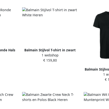
onde Hals
Balmain Stijlvol T-shirt in zwart
1 webshop
ren
White Heren
€ 159,80
Balmain Stijlvo
1 w
kleuren 
€ 