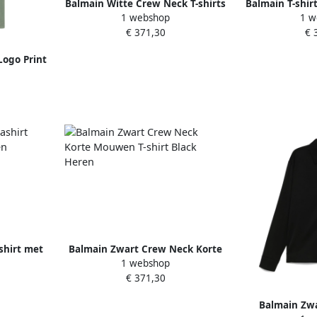
Balmain Witte Crew Neck T-shirts
Balmain T-shir
1 webshop
1 w
en Polos White Heren
print W
€ 371,30
€ 
ogo Print
Heren
shirt met
Balmain Zwart Crew Neck Korte
1 webshop
ren
Mouwen T-shirt Black Heren
€ 371,30
Balmain Zwa