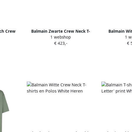
tch Crew
Balmain Zwarte Crew Neck T-
Balmain Wit
1 webshop
1 w
 Heren
shirts en Polos Black Heren
Muntenprin
€ 423,-
€ 