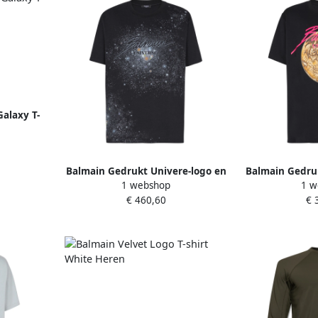
alaxy T-
en
Balmain Gedrukt Univere-logo en
Balmain Gedruk
1 webshop
1 w
teer T-shirt Black Heren
planeet T-s
€ 460,60
€ 