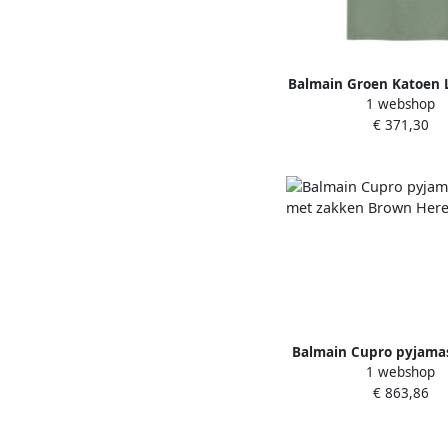
Balmain Groen Katoen L
1 webshop
Ronde Hals Green 
€ 371,30
Balmain Cupro pyjama
1 webshop
zakken Brown He
€ 863,86