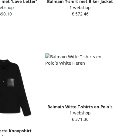
t met 'Love Letter'
Balmain T-shirt met Biker Jacket
ebshop
1 webshop
hite Heren
Print Black Heren
390,10
€ 572,46
Balmain Witte T-shirts en Polo`s
1 webshop
White Heren
€ 371,30
rte Knoopshirt