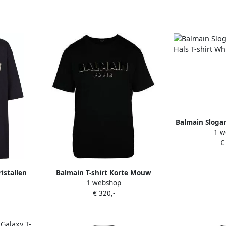
Balmain Slogan
1 w
T-shirt
€
istallen
Balmain T-shirt Korte Mouw
1 webshop
Heren
€ 320,-