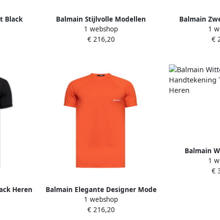
t Black
Balmain Stijlvolle Modellen
Balmain Zwe
1 webshop
1 w
Collectie Blue Heren
H
€ 216,20
€ 
Balmain W
1 w
Handtekenin
€ 
H
lack Heren
Balmain Elegante Designer Mode
1 webshop
Jas Orange Heren
€ 216,20