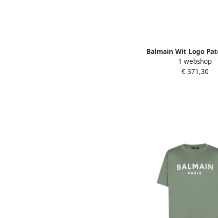
Balmain Wit Logo Pa
1 webshop
Neck T-shirt White
€ 371,30