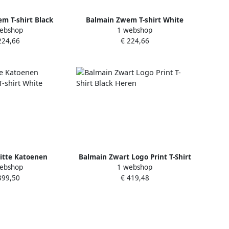
m T-shirt Black
Balmain Zwem T-shirt White
ebshop
1 webshop
eren
Heren
224,66
€ 224,66
itte Katoenen
Balmain Zwart Logo Print T-Shirt
ebshop
1 webshop
g T-shirt White
Black Heren
399,50
€ 419,48
eren