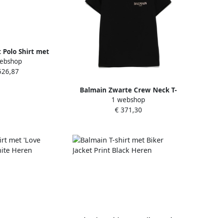
 Polo Shirt met
ebshop
t White Heren
526,87
Balmain Zwarte Crew Neck T-
1 webshop
shirts en Polos Black Heren
€ 371,30