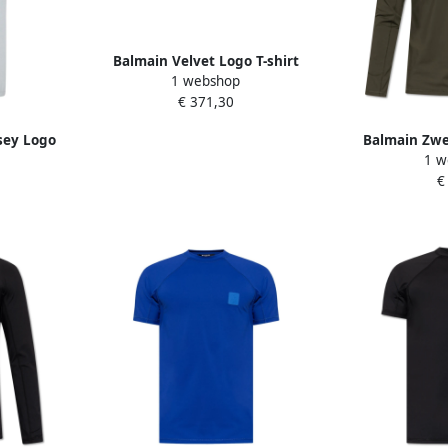
Balmain Velvet Logo T-shirt
1 webshop
White Heren
€ 371,30
sey Logo
Balmain Zwe
1 w
ay Heren
H
€