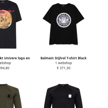
t Univere logo en
Balmain Stijlvol T-shirt Black
ebshop
1 webshop
hirt Black Heren
Heren
394,80
€ 371,30