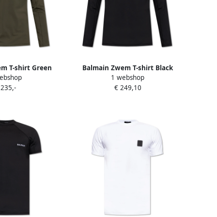
m T-shirt Green
Balmain Zwem T-shirt Black
ebshop
1 webshop
eren
Heren
 235,-
€ 249,10