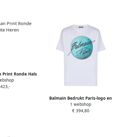
 Print Ronde Hals
ebshop
 White Heren
 423,-
Balmain Bedrukt Paris-logo en
1 webshop
planeet T-shirt White Heren
€ 394,80