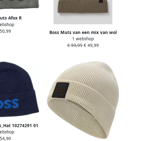
uts Afox R
ebshop
 50,99
Boss Muts van een mix van wol
1 webshop
en kasjmier model 'FILIPPO'
€ 59,99
€ 49,99
s_Hat 10274291 01
ebshop
548777
 54,90