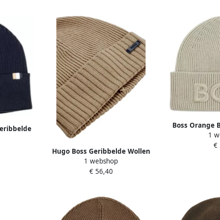
Boss Orange B
eribbelde
1 w
3d-logo 
 Heren
€
Hugo Boss Geribbelde Wollen
1 webshop
Muts Fati Beige Heren
€ 56,40