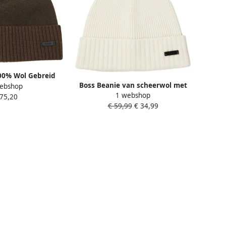
00% Wol Gebreid
Boss Beanie van scheerwol met
ebshop
s Green Heren
1 webshop
labeldetail model 'Fati'
 75,20
€ 59,99
€ 34,99