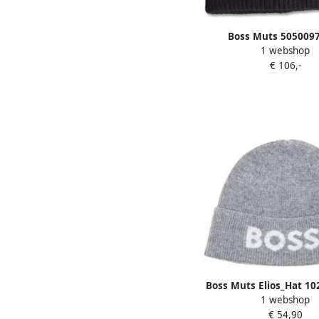
Boss Muts 505009
1 webshop
€ 106,-
Boss Muts Elios_Hat 10
1 webshop
50548777
€ 54,90