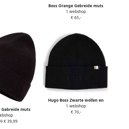
Boss Orange Gebreide muts
1 webshop
Foxxy Hat met label-applicatie
€ 65,-
Hugo Boss Zwarte wollen en
1 webshop
katoenen geribbelde pet Black
 Gebreide muts
€ 70,-
Heren
ebshop
 label-applicatie
99
€ 39,99