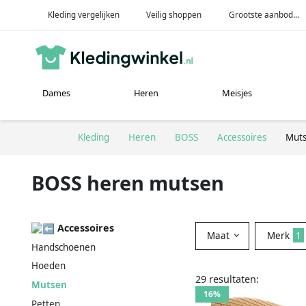
Kleding vergelijken
Veilig shoppen
Grootste aanbod...
Dames
Heren
Meisjes
Kleding
Heren
BOSS
Accessoires
Mut
BOSS heren mutsen
Accessoires
Maat
Merk
1
Handschoenen
Hoeden
29 resultaten:
Mutsen
16%
Petten