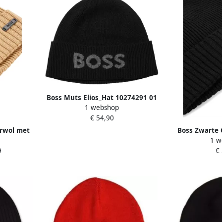
Boss Muts Elios_Hat 10274291 01
1 webshop
50548777
€ 54,90
erwol met
Boss Zwarte 
1 w
Fati'
met Faux Leren
9
€