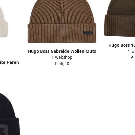
Hugo Boss 1
Hugo Boss Gebreide Wollen Muts
1 w
Machinewa
1 webshop
Fati 50495306 Mud Brown Heren
€
hite Heren
€ 56,40