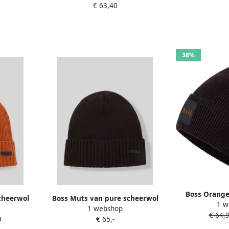
€ 63,40
38%
Boss Orange
cheerwol
Boss Muts van pure scheerwol
1 w
Foxxy Hat met
1 webshop
€ 64,
9
€ 65,-