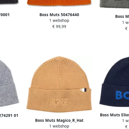
70001
Boss Muts 50476440
Boss M
1 webshop
1 w
€ 99,99
€
Boss Muts Elio
274291 01
Boss Muts Magico_R_Hat
1 w
50
1 webshop
10262850 01 50522427
€