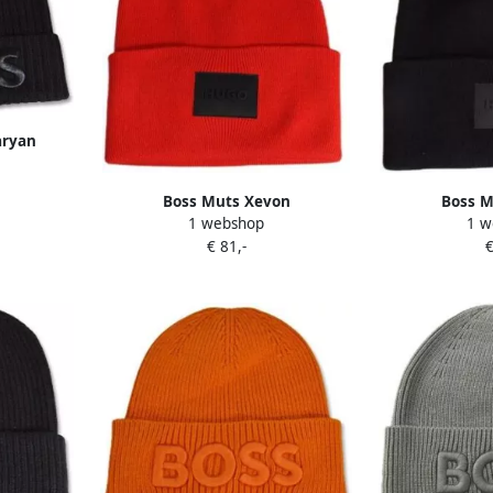
aryan
Boss Muts Xevon
Boss M
1 webshop
1 w
€ 81,-
€