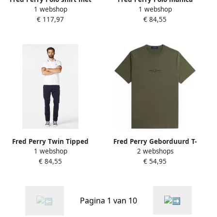
1 webshop
1 webshop
dubbele groene appelrand
corta con collo clico e
€ 117,97
€ 84,55
Zwart Heren
polsini bordati a contrasto e
logo ricamato sul petto
uomo Fredperry M3600
Navy Rosso Blauw Heren
Fred Perry Twin Tipped
Fred Perry Geborduurd T-
1 webshop
2 webshops
Short Sleeve Polo Shirt
shirt Groene Top Green
€ 84,55
€ 54,95
Heren White- Heren White
Heren
Pagina 1 van 10