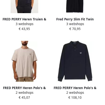
FRED PERRY Heren Truien &
Fred Perry Slim Fit Twin
3 webshops
3 webshops
Vesten Half Zip Sweatshirt
Tipped Polo in Navy Snow
€ 43,95
€ 70,95
Zwart
White Mar Grass Blue Heren
FRED PERRY Heren Polo's &
FRED PERRY Heren Polo's &
2 webshops
2 webshops
T-shirts Ringer T-shirt Beige
T-shirts Ls Plain Shirt
€ 45,07
€ 108,10
Donkerblauw