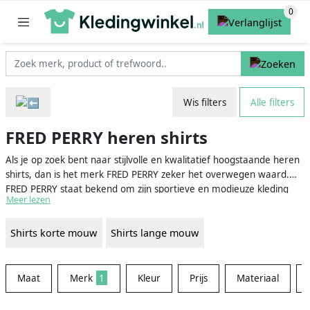
Wis filters
Alle filters
FRED PERRY heren shirts
Als je op zoek bent naar stijlvolle en kwalitatief hoogstaande heren
shirts, dan is het merk FRED PERRY zeker het overwegen waard.
FRED PERRY staat bekend om zijn sportieve en modieuze kleding
Meer lezen
voor zowel mannen als vrouwen. Het merk is vernoemd naar de
gelijknamige Britse tenniskampioen en is wereldwijd geliefd
Shirts korte mouw
Shirts lange mouw
vanwege het iconische laurierkrans-logo. De heren shirts van FRED
PERRY zijn onmiskenbaar Brits en perfect voor elke gelegenheid.
Lees snel verder om meer te weten te komen over de
verschillende soorten FRED PERRY heren shirts en hoe je deze het
Maat
Merk
1
Kleur
Prijs
Materiaal
beste kunt combineren.