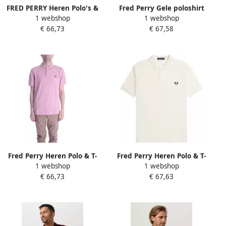
FRED PERRY Heren Polo's &
Fred Perry Gele poloshirt
1 webshop
1 webshop
T-shirts Plain Shirt
met korte mouw Yellow
€ 66,73
€ 67,58
Lichtblauw
Heren
Fred Perry Heren Polo & T-
Fred Perry Heren Polo & T-
1 webshop
1 webshop
shirt De Eenvoudige Shirt
shirts Effen Shirt Beige
€ 66,73
€ 67,63
Pink Heren
Heren