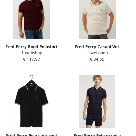
Fred Perry Rood Poloshirt
Fred Perry Casual Wit
1 webshop
1 webshop
met korte mouwen Red
Gestreepte Kip Tote Tas
€ 117,97
€ 84,55
Heren
White Heren
Fred Perry Polo shirt met
Fred Perry Polo manica