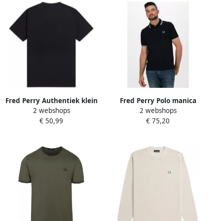
Fred Perry Authentiek klein
Fred Perry Polo manica
2 webshops
2 webshops
geborduurd logo T-shirt
corta con collo clico e
€ 50,99
€ 75,20
Zwart Heren
polsini bordati a contrasto e
logo ricamato sul petto
uomo Fredperry M3600
Navy Bianco Blauw Heren