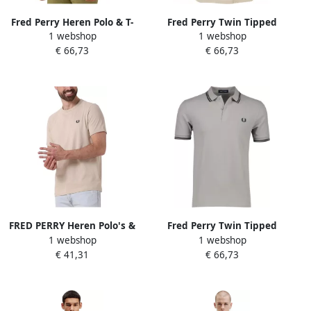
Fred Perry Heren Polo & T-
Fred Perry Twin Tipped
1 webshop
1 webshop
shirts The Twin Tipped Shirt
Short Sleeve Polo Shirt
€ 66,73
€ 66,73
Green Heren
Heren MULTI COLOUR-
Heren MULTI COLOUR
FRED PERRY Heren Polo's &
Fred Perry Twin Tipped
1 webshop
1 webshop
T-shirts Ringer T-shirt
Short Sleeve Polo Shirt
€ 41,31
€ 66,73
Gebroken Wit
Heren Grey- Heren Grey