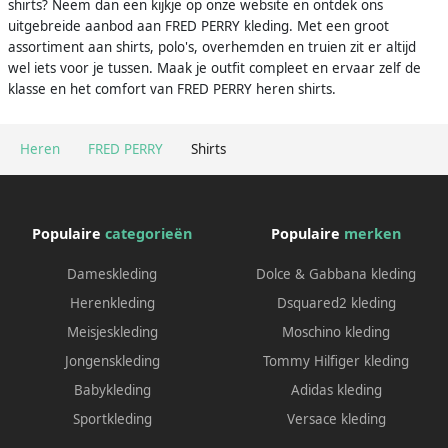
shirts? Neem dan een kijkje op onze website en ontdek ons
uitgebreide aanbod aan FRED PERRY kleding. Met een groot
assortiment aan shirts, polo's, overhemden en truien zit er altijd
wel iets voor je tussen. Maak je outfit compleet en ervaar zelf de
klasse en het comfort van FRED PERRY heren shirts.
Heren
FRED PERRY
Shirts
Populaire
categorieën
Populaire
merken
Dameskleding
Dolce & Gabbana kleding
Herenkleding
Dsquared2 kleding
Meisjeskleding
Moschino kleding
Jongenskleding
Tommy Hilfiger kleding
Babykleding
Adidas kleding
Sportkleding
Versace kleding