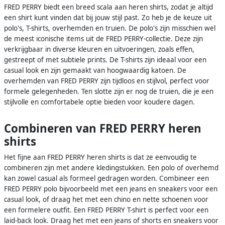
FRED PERRY biedt een breed scala aan heren shirts, zodat je altijd
een shirt kunt vinden dat bij jouw stijl past. Zo heb je de keuze uit
polo's, T-shirts, overhemden en truien. De polo's zijn misschien wel
de meest iconische items uit de FRED PERRY-collectie. Deze zijn
verkrijgbaar in diverse kleuren en uitvoeringen, zoals effen,
gestreept of met subtiele prints. De T-shirts zijn ideaal voor een
casual look en zijn gemaakt van hoogwaardig katoen. De
overhemden van FRED PERRY zijn tijdloos en stijlvol, perfect voor
formele gelegenheden. Ten slotte zijn er nog de truien, die je een
stijlvolle en comfortabele optie bieden voor koudere dagen.
Combineren van FRED PERRY heren
shirts
Het fijne aan FRED PERRY heren shirts is dat ze eenvoudig te
combineren zijn met andere kledingstukken. Een polo of overhemd
kan zowel casual als formeel gedragen worden. Combineer een
FRED PERRY polo bijvoorbeeld met een jeans en sneakers voor een
casual look, of draag het met een chino en nette schoenen voor
een formelere outfit. Een FRED PERRY T-shirt is perfect voor een
laid-back look. Draag het met een jeans of shorts en sneakers voor