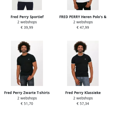
Fred Perry Sportief
FRED PERRY Heren Polo's &
2 webshops
2 webshops
Katoenen T-shirt met
T-shirts Twin Tipped T-shirt
€ 39,99
€ 47,99
Geribbelde Kraag White
Wit
Heren
Fred Perry Zwarte T-shirts
Fred Perry Klassieke
2 webshops
2 webshops
en Polos Collectie Black
dubbele streep ronde hals
€ 51,70
€ 57,34
Heren
t-shirt Black Heren