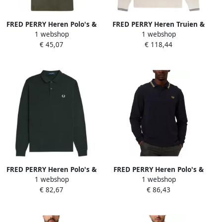
FRED PERRY Heren Polo's &
FRED PERRY Heren Truien &
1 webshop
1 webshop
T-shirts Twin Tipped Shirt
Vesten Waffle Stitch Crew
€ 45,07
€ 118,44
Groen
Neck Jumper Gebroken Wit
FRED PERRY Heren Polo's &
FRED PERRY Heren Polo's &
1 webshop
1 webshop
T-shirts Long Sleeve Plain
T-shirts Twin Tipped Shirt
€ 82,67
€ 86,43
Shirt Olijf
Long Sleeve Blauw